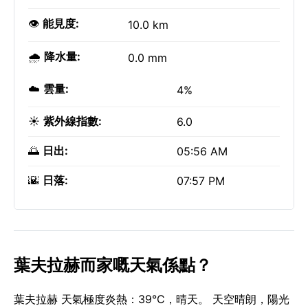
👁️
能見度:
10.0 km
🌧️
降水量:
0.0 mm
☁️
雲量:
4%
☀️
紫外線指數:
6.0
🌅
日出:
05:56 AM
🌇
日落:
07:57 PM
葉夫拉赫而家嘅天氣係點？
葉夫拉赫 天氣極度炎熱：39°C，晴天。 天空晴朗，陽光