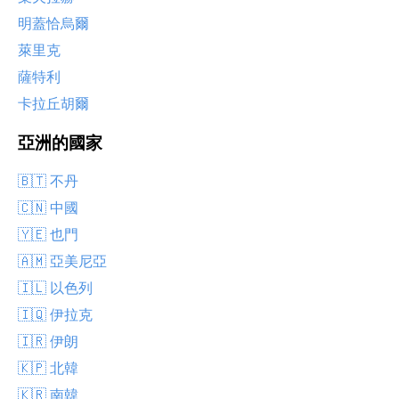
明蓋恰烏爾
萊里克
薩特利
卡拉丘胡爾
亞洲的國家
🇧🇹 不丹
🇨🇳 中國
🇾🇪 也門
🇦🇲 亞美尼亞
🇮🇱 以色列
🇮🇶 伊拉克
🇮🇷 伊朗
🇰🇵 北韓
🇰🇷 南韓