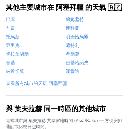
其他主要城市在 阿塞拜疆 的天氣 🇦🇿
巴庫
蘇姆蓋特
占賈
連科蘭
托烏茲
明蓋恰烏爾
萊里克
薩特利
卡拉丘胡爾
希爾萬
舍基
巴基哈諾夫
納希切萬
漢肯迪
查看所有城市的天氣 阿塞拜疆
與 葉夫拉赫 同一時區的其他城市
這些城市與 葉夫拉赫 共享當地時間 (Asia/Baku) — 方便安排
通話或比較日照時間。