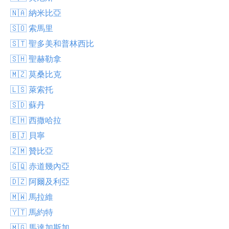
🇳🇦 納米比亞
🇸🇴 索馬里
🇸🇹 聖多美和普林西比
🇸🇭 聖赫勒拿
🇲🇿 莫桑比克
🇱🇸 萊索托
🇸🇩 蘇丹
🇪🇭 西撒哈拉
🇧🇯 貝寧
🇿🇲 贊比亞
🇬🇶 赤道幾內亞
🇩🇿 阿爾及利亞
🇲🇼 馬拉維
🇾🇹 馬約特
🇲🇬 馬達加斯加