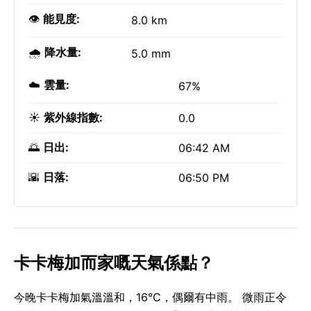
👁️
能見度:
8.0 km
🌧️
降水量:
5.0 mm
☁️
雲量:
67%
☀️
紫外線指數:
0.0
🌅
日出:
06:42 AM
🌇
日落:
06:50 PM
卡卡梅加而家嘅天氣係點？
今晚卡卡梅加氣溫溫和，16°C，偶爾有中雨。 微雨正令