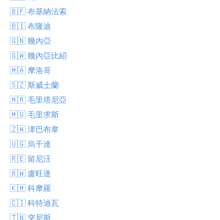
🇧🇫 布基納法索
🇧🇮 布隆迪
🇬🇳 幾內亞
🇬🇼 幾內亞比紹
🇲🇦 摩洛哥
🇸🇿 斯威士蘭
🇲🇷 毛里塔尼亞
🇲🇺 毛里求斯
🇿🇼 津巴布韋
🇺🇬 烏干達
🇷🇪 留尼汪
🇷🇼 盧旺達
🇰🇲 科摩羅
🇨🇮 科特迪瓦
🇹🇳 突尼斯