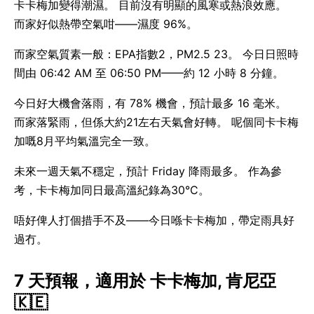
卡卡梅加變得潮濕。 目前沒有明顯的風寒或熱浪效應。
而家好似熱帶空氣咁——濕度 96%。
而家空氣質素一般：EPA指數2，PM2.5 23。 今日日照時
間由 06:42 AM 至 06:50 PM——約 12 小時 8 分鐘。
今日好大機會落雨，有 78% 機會，預計最多 16 毫米。
而家落緊雨，但係大約21左右天氣會好轉。 呢個同卡卡梅
加嘅8月平均氣溫完全一致。
未來一週天氣不穩定，預計 Friday 降雨最多。 作為參
考，卡卡梅加同日最高溫紀錄為30°C。
唔好俾人打個措手不及——今日喺卡卡梅加，帶定雨具好
過冇。
7 天預報，適用於 卡卡梅加, 肯尼亞
🇰🇪