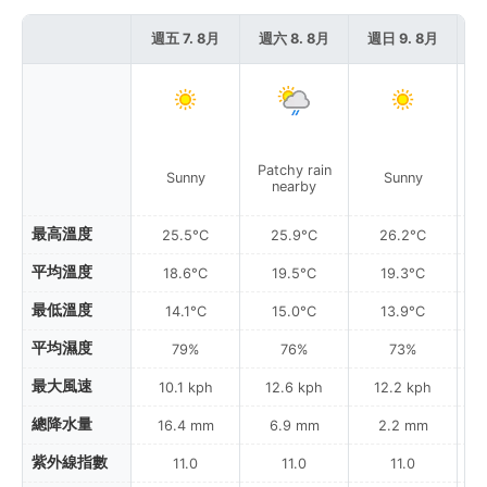
週五 7. 8月
週六 8. 8月
週日 9. 8月
週
Patchy rain
Sunny
Sunny
nearby
最高溫度
25.5°C
25.9°C
26.2°C
平均溫度
18.6°C
19.5°C
19.3°C
最低溫度
14.1°C
15.0°C
13.9°C
平均濕度
79%
76%
73%
最大風速
10.1 kph
12.6 kph
12.2 kph
總降水量
16.4 mm
6.9 mm
2.2 mm
紫外線指數
11.0
11.0
11.0