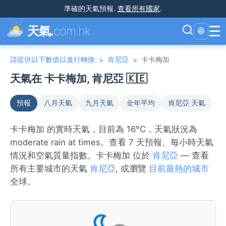
準確的天氣預報
.
查看所有國家
.
☰
天氣.
com.hk
🌐
請提供以下數值以進行轉換
肯尼亞
卡卡梅加
>
>
天氣在 卡卡梅加, 肯尼亞 🇰🇪
預報
八月天氣
九月天氣
全年平均
肯尼亞 天氣
卡卡梅加 的實時天氣，目前為 16°C，天氣狀況為
moderate rain at times。查看 7 天預報、每小時天氣
情況和空氣質量指數。卡卡梅加 位於
肯尼亞
— 查看
所有主要城市的天氣
肯尼亞
, 或瀏覽
目前最熱的城市
全球。