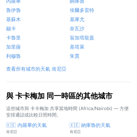
內羅畢
納庫魯
魯伊魯
埃爾多雷特
基蘇木
基庫尤
錫卡
奈瓦沙
卡魯里
翁加塔龍蓋
加里薩
基塔萊
利穆魯
朱賈
查看所有城市的天氣 肯尼亞
與 卡卡梅加 同一時區的其他城市
這些城市與 卡卡梅加 共享當地時間 (Africa/Nairobi) — 方便
安排通話或比較日照時間。
🇰🇪 內羅畢的天氣
🇰🇪 納庫魯的天氣
肯尼亞
肯尼亞