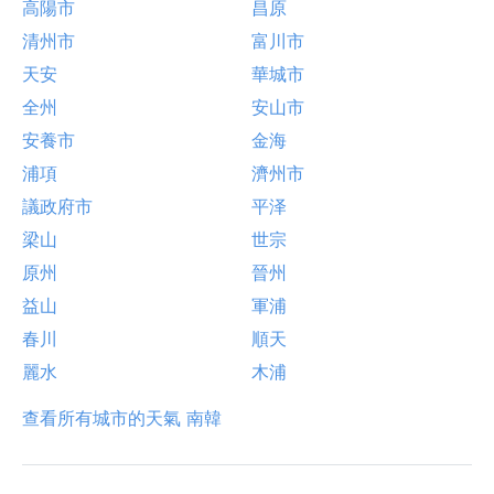
高陽市
昌原
清州市
富川市
天安
華城市
全州
安山市
安養市
金海
浦項
濟州市
議政府市
平泽
梁山
世宗
原州
晉州
益山
軍浦
春川
順天
麗水
木浦
查看所有城市的天氣 南韓