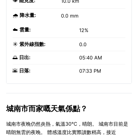
👁️
能見度:
10.0 km
🌧️
降水量:
0.0 mm
☁️
雲量:
12%
☀️
紫外線指數:
0.0
🌅
日出:
05:40 AM
🌇
日落:
07:33 PM
城南市而家嘅天氣係點？
城南市夜晚仍然炎熱，氣溫30°C，晴朗。 城南市目前是
晴朗無雲的夜晚。 體感溫度比實際讀數稍高，接近