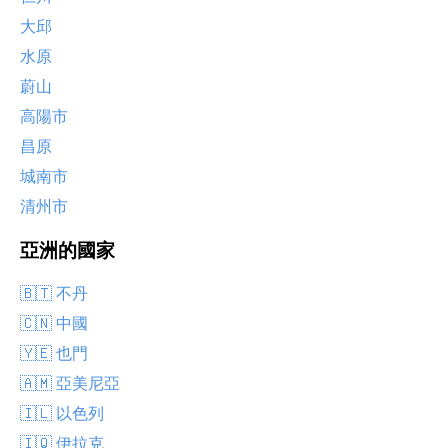
大邱
水原
蔚山
高陽市
昌原
城南市
清州市
亞洲的國家
🇧🇹 不丹
🇨🇳 中國
🇾🇪 也門
🇦🇲 亞美尼亞
🇮🇱 以色列
🇮🇶 伊拉克