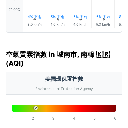
21.0°C
4% 下雨
5% 下雨
5% 下雨
6% 下雨
8% 
↑
↑
↑
↑
3.0 km/h
4.0 km/h
4.0 km/h
5.0 km/h
5.0 k
空氣質素指數 in 城南市, 南韓 🇰🇷
(AQI)
美國環保署指數
Environmental Protection Agency
2
1
2
3
4
5
6