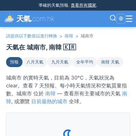
準確的天氣預報
.
查看所有國家
.
☰
天氣.
com.hk
🌐
請提供以下數值以進行轉換
南韓
城南市
>
>
天氣在 城南市, 南韓 🇰🇷
預報
八月天氣
九月天氣
全年平均
南韓 天氣
城南市 的實時天氣，目前為 30°C，天氣狀況為
clear。查看 7 天預報、每小時天氣情況和空氣質量指
數。城南市 位於
南韓
— 查看所有主要城市的天氣
南
韓
, 或瀏覽
目前最熱的城市
全球。