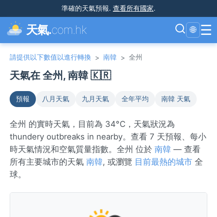
準確的天氣預報
.
查看所有國家
.
☰
天氣.
com.hk
🌐
請提供以下數值以進行轉換
南韓
全州
>
>
天氣在 全州, 南韓 🇰🇷
預報
八月天氣
九月天氣
全年平均
南韓 天氣
全州 的實時天氣，目前為 34°C，天氣狀況為
thundery outbreaks in nearby。查看 7 天預報、每小
時天氣情況和空氣質量指數。全州 位於
南韓
— 查看
所有主要城市的天氣
南韓
, 或瀏覽
目前最熱的城市
全
球。