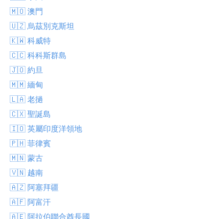
🇲🇴 澳門
🇺🇿 烏茲別克斯坦
🇰🇼 科威特
🇨🇨 科科斯群島
🇯🇴 約旦
🇲🇲 緬甸
🇱🇦 老撾
🇨🇽 聖誕島
🇮🇴 英屬印度洋領地
🇵🇭 菲律賓
🇲🇳 蒙古
🇻🇳 越南
🇦🇿 阿塞拜疆
🇦🇫 阿富汗
🇦🇪 阿拉伯聯合酋長國