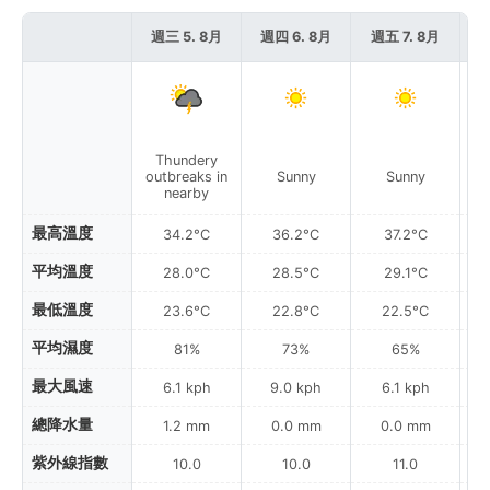
週三 5. 8月
週四 6. 8月
週五 7. 8月
週
Thundery
outbreaks in
Sunny
Sunny
nearby
最高溫度
34.2°C
36.2°C
37.2°C
平均溫度
28.0°C
28.5°C
29.1°C
最低溫度
23.6°C
22.8°C
22.5°C
平均濕度
81%
73%
65%
最大風速
6.1 kph
9.0 kph
6.1 kph
總降水量
1.2 mm
0.0 mm
0.0 mm
紫外線指數
10.0
10.0
11.0