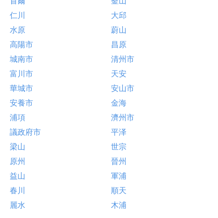
首爾
釜山
仁川
大邱
水原
蔚山
高陽市
昌原
城南市
清州市
富川市
天安
華城市
安山市
安養市
金海
浦項
濟州市
議政府市
平泽
梁山
世宗
原州
晉州
益山
軍浦
春川
順天
麗水
木浦