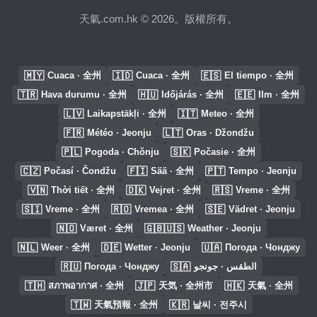
天氣.com.hk © 2026。版權所有。
🇲🇾
🇮🇩
🇪🇸
Cuaca · 全州
Cuaca · 全州
El tiempo · 全州
🇹🇷
🇭🇺
🇪🇪
Hava durumu · 全州
Időjárás · 全州
Ilm · 全州
🇱🇻
🇮🇹
Laikapstākļi · 全州
Meteo · 全州
🇫🇷
🇱🇹
Météo · Jeonju
Oras · Džondžu
🇵🇱
🇸🇰
Pogoda · Chŏnju
Počasie · 全州
🇨🇿
🇫🇮
🇵🇹
Počasí · Čondžu
Sää · 全州
Tempo · Jeonju
🇻🇳
🇩🇰
🇷🇸
Thời tiết · 全州
Vejret · 全州
Vreme · 全州
🇸🇮
🇷🇴
🇸🇪
Vreme · 全州
Vremea · 全州
Vädret · Jeonju
🇳🇴
🇬🇧🇺🇸
Været · 全州
Weather · Jeonju
🇳🇱
🇩🇪
🇺🇦
Weer · 全州
Wetter · Jeonju
Погода · Чонджу
🇷🇺
🇸🇦
Погода · Чонджу
الطقس · جونجو
🇹🇭
🇯🇵
🇭🇰
สภาพอากาศ · 全州
天気 · 全州市
天氣 · 全州
🇹🇼
🇰🇷
天氣預報 · 全州
날씨 · 전주시