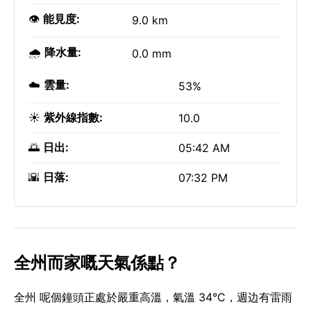
👁️
能見度:
9.0 km
🌧️
降水量:
0.0 mm
☁️
雲量:
53%
☀️
紫外線指數:
10.0
🌅
日出:
05:42 AM
🌇
日落:
07:32 PM
全州而家嘅天氣係點？
全州 呢個鐘頭正處於嚴重高溫，氣溫 34°C，週边有雷雨