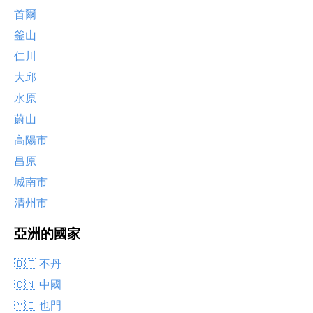
首爾
釜山
仁川
大邱
水原
蔚山
高陽市
昌原
城南市
清州市
亞洲的國家
🇧🇹 不丹
🇨🇳 中國
🇾🇪 也門