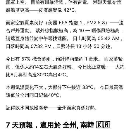
籠罩上空。 目前有風暴活躍，伴有雷電。 潮濕天氣令體
感溫度更高——皮膚感覺像 42°C。
而家空氣質素良好（美國 EPA 指數 1，PM2.5 8）——適
合戶外運動。 紫外線指數極高，為 10 — 曬傷風險極高，
請遮蓋身體並於中午尋找遮蔭。 日出時間為 05:42 AM，
日落時間為 07:32 PM，日照時長 13 小時 50 分鐘。
今日有 57% 機會落雨，預計降雨量約 1 毫米。 而家落緊
雨，但係大約14左右天氣會好轉。 今日比正常暖——大約
比8月典型高溫30°C高出4°C。
本週氣溫變化不大，大部分下午接近 33°C。 今日最高溫
遠低於全州同日紀錄40°C。
記得飲水同放慢腳步——全州而家真係好熱。
7 天預報，適用於 全州, 南韓 🇰🇷