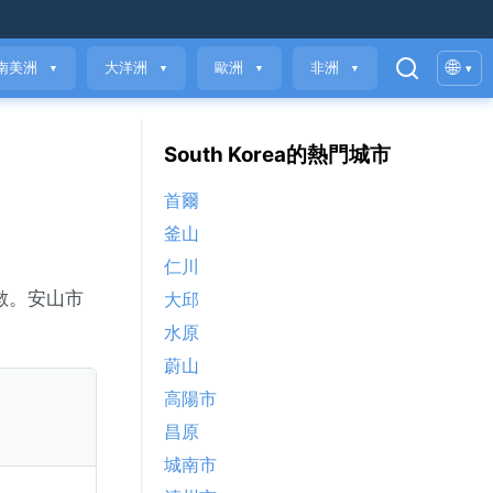
🌐
南美洲
大洋洲
歐洲
非洲
▾
▼
▼
▼
▼
South Korea的熱門城市
首爾
釜山
仁川
指數。安山市
大邱
水原
蔚山
高陽市
昌原
城南市