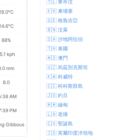
🇹🇱 東帝汶
🇰🇭 柬埔寨
28.0°C
29.5°C
🇬🇪 格魯吉亞
24.6°C
25.2°C
🇧🇳 汶萊
🇸🇦 沙地阿拉伯
68%
69%
🇹🇭 泰國
5.1 kph
13.0 kph
🇲🇴 澳門
🇺🇿 烏茲別克斯坦
0.0 mm
0.0 mm
🇰🇼 科威特
8.0
8.0
🇨🇨 科科斯群島
🇯🇴 約旦
5:38 AM
05:39 AM
🇲🇲 緬甸
7:39 PM
07:38 PM
🇱🇦 老撾
🇨🇽 聖誕島
ng Gibbous
Last Quarter
🇮🇴 英屬印度洋領地