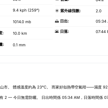
9.4 kph (259°)
☀️
紫外線指數:
2.0
🌅
日出:
05:34
1014.0 mb
🌇
日落:
07:44
度:
10.0 km
量:
0.1 mm
市。 體感溫度約為 23°C。 而家好似熱帶空氣咁——濕度 92
 — 今日無需防曬。 日出時間係 05:34 AM，日落時間係 07: