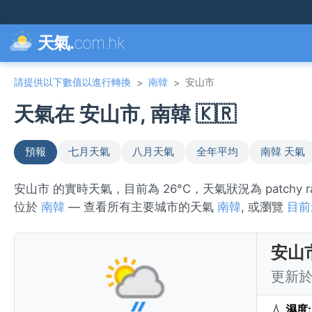
天氣.
com.hk
請提供以下數值以進行轉換
南韓
安山市
>
>
天氣在 安山市, 南韓 🇰🇷
預報
七月天氣
八月天氣
全年平均
南韓 天氣
安山市 的實時天氣，目前為 26°C，天氣狀況為 patchy
位於
南韓
— 查看所有主要城市的天氣
南韓
, 或瀏覽
目前
安山
更新於 
💧
濕度: