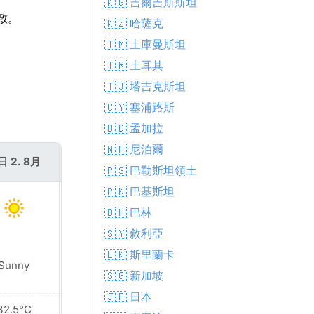
🇰🇬 吉爾吉斯斯坦
致。
🇰🇿 哈薩克
🇹🇲 土庫曼斯坦
🇹🇷 土耳其
🇹🇯 塔吉克斯坦
🇨🇾 塞浦路斯
🇧🇩 孟加拉
🇳🇵 尼泊爾
日 2. 8月
週一 3. 8月
🇵🇸 巴勒斯坦領土
🇵🇰 巴基斯坦
🇧🇭 巴林
🇸🇾 敘利亞
🇱🇰 斯里蘭卡
Sunny
Sunny
🇸🇬 新加坡
🇯🇵 日本
32.5°C
34.1°C