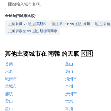
全球熱門城市比較:
🇰🇷 首爾 vs 🇷🇺 莫斯科
🇩🇪 Berlin vs 🇰🇷 首爾
🇨🇦 多倫
🇨🇭 蘇黎世 vs 🇸🇪 斯德哥爾摩
其他主要城市在 南韓 的天氣 🇰🇷
首爾
釜山
水原
蔚山
城南市
清州市
華城市
全州
浦項
濟州市
梁山
世宗
益山
軍浦