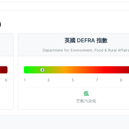
)
英國 DEFRA 指數
Department for Environment, Food & Rural Affair
2
6
1
3
5
7
9
低
空氣污染低