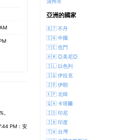
清州市
亞洲的國家
 AM
🇧🇹 不丹
🇨🇳 中國
 PM
🇾🇪 也門
🇦🇲 亞美尼亞
🇮🇱 以色列
🇮🇶 伊拉克
🇮🇷 伊朗
🇰🇵 北韓
🇶🇦 卡塔爾
🇮🇩 印尼
%。
🇮🇳 印度
44 PM：安
🇹🇼 台灣