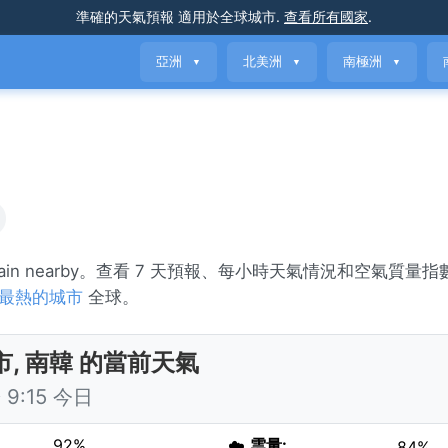
準確的天氣預報
適用於全球城市
.
查看所有國家
.
亞洲
北美洲
南極洲
▼
▼
▼
 rain nearby。查看 7 天預報、每小時天氣情況和空氣質量
最熱的城市
全球。
市, 南韓 的當前天氣
9:15 今日
92%
☁️
雲量:
84%