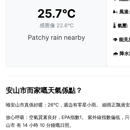
25.7°C
🌬️
風速:
感覺像 22.6°C
🌡️
氣壓:
Patchy rain nearby
👁️
能見
🌧️
降水
安山市而家嘅天氣係點？
喺安山市真係好暖：26°C，週边有零星小雨。 細雨正飄過安山
放心呼吸：空氣質素良好，EPA指數1。 紫外線指數偏低，只有 2
山市 有 14 小時 10 分鐘嘅日照。