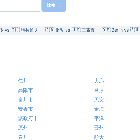
比較 →
多 vs 🇮🇱 特拉維夫
🇬🇧 倫敦 vs 🇺🇸 三藩市
🇩🇪 Berlin vs 🇷
仁川
大邱
高陽市
昌原
富川市
天安
安養市
金海
議政府市
平泽
原州
晉州
春川
順天