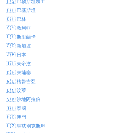
🇵🇸 巴勒斯坦領土
🇵🇰 巴基斯坦
🇧🇭 巴林
🇸🇾 敘利亞
🇱🇰 斯里蘭卡
🇸🇬 新加坡
🇯🇵 日本
🇹🇱 東帝汶
🇰🇭 柬埔寨
🇬🇪 格魯吉亞
🇧🇳 汶萊
🇸🇦 沙地阿拉伯
🇹🇭 泰國
🇲🇴 澳門
🇺🇿 烏茲別克斯坦