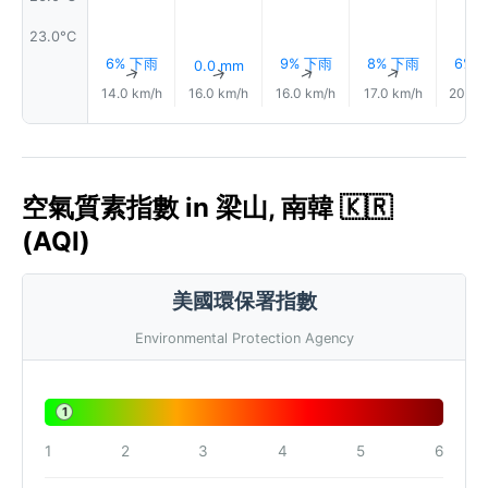
23.0°C
6% 下雨
9% 下雨
8% 下雨
6% 
0.0 mm
↑
↑
↑
↑
14.0 km/h
16.0 km/h
16.0 km/h
17.0 km/h
20.0 
空氣質素指數 in 梁山, 南韓 🇰🇷
(AQI)
美國環保署指數
Environmental Protection Agency
1
1
2
3
4
5
6