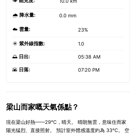
👁️
能見度:
10.0 km
🌧️
降水量:
0.0 mm
☁️
雲量:
23%
☀️
紫外線指數:
1.0
🌅
日出:
05:38 AM
🌇
日落:
07:20 PM
梁山而家嘅天氣係點？
現在梁山好熱——29°C，晴天。 晴朗無雲，意味住而家
陽光猛烈、直接照射。 預計室外體感溫度約為 33°C。 空