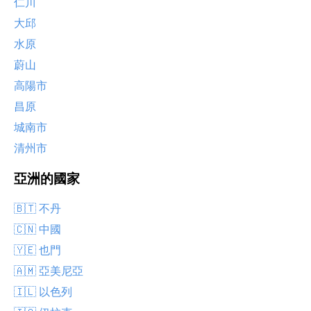
仁川
大邱
水原
蔚山
高陽市
昌原
城南市
清州市
亞洲的國家
🇧🇹 不丹
🇨🇳 中國
🇾🇪 也門
🇦🇲 亞美尼亞
🇮🇱 以色列