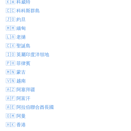
🇰🇼 科威特
🇨🇨 科科斯群島
🇯🇴 約旦
🇲🇲 緬甸
🇱🇦 老撾
🇨🇽 聖誕島
🇮🇴 英屬印度洋領地
🇵🇭 菲律賓
🇲🇳 蒙古
🇻🇳 越南
🇦🇿 阿塞拜疆
🇦🇫 阿富汗
🇦🇪 阿拉伯聯合酋長國
🇴🇲 阿曼
🇭🇰 香港