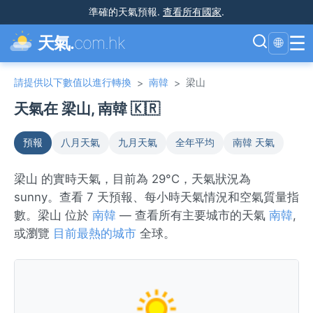
準確的天氣預報
.
查看所有國家
.
☰
天氣.
com.hk
🌐
請提供以下數值以進行轉換
南韓
梁山
>
>
天氣在 梁山, 南韓 🇰🇷
預報
八月天氣
九月天氣
全年平均
南韓 天氣
梁山 的實時天氣，目前為 29°C，天氣狀況為
sunny。查看 7 天預報、每小時天氣情況和空氣質量指
數。梁山 位於
南韓
— 查看所有主要城市的天氣
南韓
,
或瀏覽
目前最熱的城市
全球。