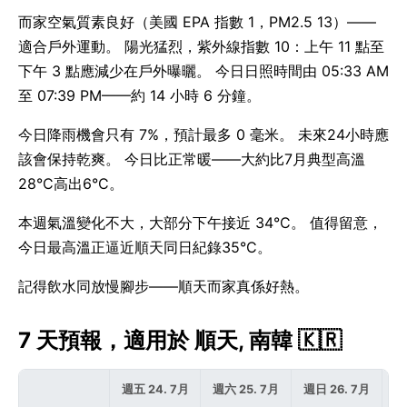
而家空氣質素良好（美國 EPA 指數 1，PM2.5 13）——
適合戶外運動。 陽光猛烈，紫外線指數 10：上午 11 點至
下午 3 點應減少在戶外曝曬。 今日日照時間由 05:33 AM
至 07:39 PM——約 14 小時 6 分鐘。
今日降雨機會只有 7%，預計最多 0 毫米。 未來24小時應
該會保持乾爽。 今日比正常暖——大約比7月典型高溫
28°C高出6°C。
本週氣溫變化不大，大部分下午接近 34°C。 值得留意，
今日最高溫正逼近順天同日紀錄35°C。
記得飲水同放慢腳步——順天而家真係好熱。
7 天預報，適用於 順天, 南韓 🇰🇷
週五 24. 7月
週六 25. 7月
週日 26. 7月
週