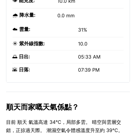
👁️
能見度:
10.0 km
🌧️
降水量:
0.0 mm
☁️
雲量:
31%
☀️
紫外線指數:
10.0
🌅
日出:
05:33 AM
🌇
日落:
07:39 PM
順天而家嘅天氣係點？
目前 順天 氣溫高達 34°C，局部多雲。 晴空與雲層交
錯，正掠過天際。 潮濕空氣令體感溫度升至約 39°C。