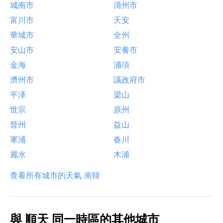
城南市
清州市
富川市
天安
華城市
全州
安山市
安養市
金海
浦項
濟州市
議政府市
平泽
梁山
世宗
原州
晉州
益山
軍浦
春川
麗水
木浦
查看所有城市的天氣 南韓
與 順天 同一時區的其他城市