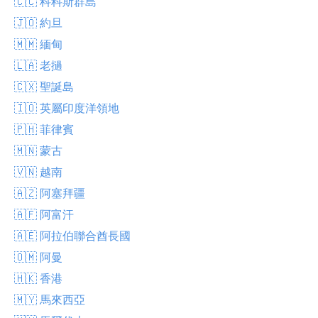
🇨🇨 科科斯群島
🇯🇴 約旦
🇲🇲 緬甸
🇱🇦 老撾
🇨🇽 聖誕島
🇮🇴 英屬印度洋領地
🇵🇭 菲律賓
🇲🇳 蒙古
🇻🇳 越南
🇦🇿 阿塞拜疆
🇦🇫 阿富汗
🇦🇪 阿拉伯聯合酋長國
🇴🇲 阿曼
🇭🇰 香港
🇲🇾 馬來西亞