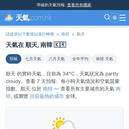
準確的天氣預報
.
查看所有國家
.
☰
天氣.
com.hk
🌐
請提供以下數值以進行轉換
南韓
順天
>
>
天氣在 順天, 南韓 🇰🇷
預報
七月天氣
八月天氣
全年平均
南韓 天氣
順天 的實時天氣，目前為 34°C，天氣狀況為 partly
cloudy。查看 7 天預報、每小時天氣情況和空氣質量
指數。順天 位於
南韓
— 查看所有主要城市的天氣
南
韓
, 或瀏覽
目前最熱的城市
全球。