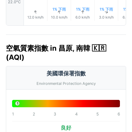
22.0°C
1% 下雨
1% 下雨
1% 下雨
1% 
↑
↑
↑
↑
12.0 km/h
10.0 km/h
6.0 km/h
3.0 km/h
6.0 k
空氣質素指數 in 昌原, 南韓 🇰🇷
(AQI)
美國環保署指數
Environmental Protection Agency
1
1
2
3
4
5
6
良好