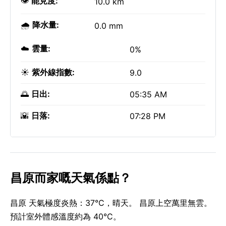
👁️
能見度:
10.0 km
🌧️
降水量:
0.0 mm
☁️
雲量:
0%
☀️
紫外線指數:
9.0
🌅
日出:
05:35 AM
🌇
日落:
07:28 PM
昌原而家嘅天氣係點？
昌原 天氣極度炎熱：37°C，晴天。 昌原上空萬里無雲。
預計室外體感溫度約為 40°C。