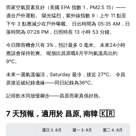
而家空氣質素良好（美國 EPA 指數 1，PM2.5 15）——
適合戶外運動。 陽光猛烈，紫外線指數 9：上午 11 點至
下午 3 點應減少在戶外曝曬。 日出時間為 05:35 AM，日
落時間為 07:28 PM，日照時長 13 小時 53 分鐘。
今日降雨機會只有 3%，預計最多 0 毫米。 未來24小時
應該會保持乾爽。 呢個比昌原嘅8月平均氣溫高出約
9°C。
未來一週氣溫偏涼，Saturday 最冷，接近 27°C。 令昌
原接近破紀錄邊緣——同日紀錄為36°C。
記得飲水同放慢腳步——昌原而家真係好熱。
7 天預報，適用於 昌原, 南韓 🇰🇷
週日 2. 8月
週一 3. 8月
週二 4. 8月
週