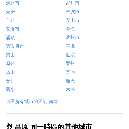
清州市
富川市
天安
華城市
全州
安山市
安養市
金海
浦項
濟州市
議政府市
平泽
梁山
世宗
原州
晉州
益山
軍浦
春川
順天
麗水
木浦
查看所有城市的天氣 南韓
與 昌原 同一時區的其他城市