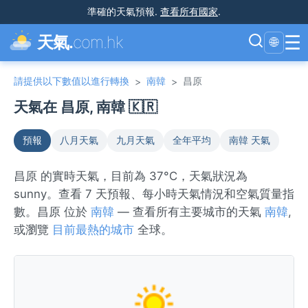
準確的天氣預報
.
查看所有國家
.
☰
天氣.
com.hk
🌐
請提供以下數值以進行轉換
南韓
昌原
>
>
天氣在 昌原, 南韓 🇰🇷
預報
八月天氣
九月天氣
全年平均
南韓 天氣
昌原 的實時天氣，目前為 37°C，天氣狀況為
sunny。查看 7 天預報、每小時天氣情況和空氣質量指
數。昌原 位於
南韓
— 查看所有主要城市的天氣
南韓
,
或瀏覽
目前最熱的城市
全球。