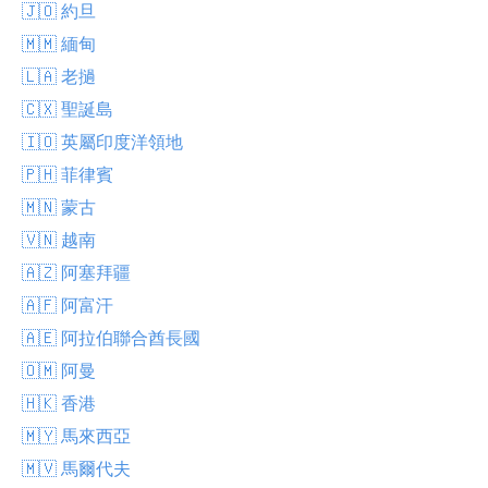
🇯🇴 約旦
🇲🇲 緬甸
🇱🇦 老撾
🇨🇽 聖誕島
🇮🇴 英屬印度洋領地
🇵🇭 菲律賓
🇲🇳 蒙古
🇻🇳 越南
🇦🇿 阿塞拜疆
🇦🇫 阿富汗
🇦🇪 阿拉伯聯合酋長國
🇴🇲 阿曼
🇭🇰 香港
🇲🇾 馬來西亞
🇲🇻 馬爾代夫