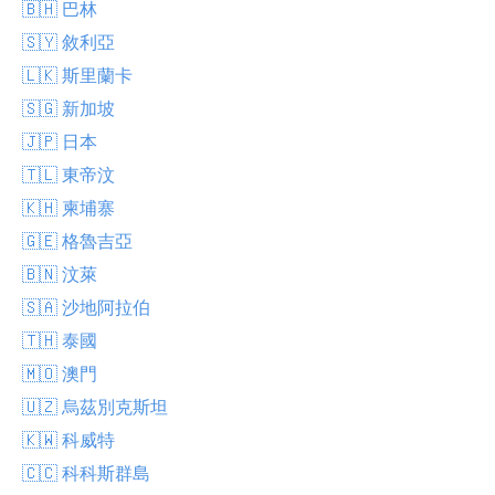
🇧🇭 巴林
🇸🇾 敘利亞
🇱🇰 斯里蘭卡
🇸🇬 新加坡
🇯🇵 日本
🇹🇱 東帝汶
🇰🇭 柬埔寨
🇬🇪 格魯吉亞
🇧🇳 汶萊
🇸🇦 沙地阿拉伯
🇹🇭 泰國
🇲🇴 澳門
🇺🇿 烏茲別克斯坦
🇰🇼 科威特
🇨🇨 科科斯群島