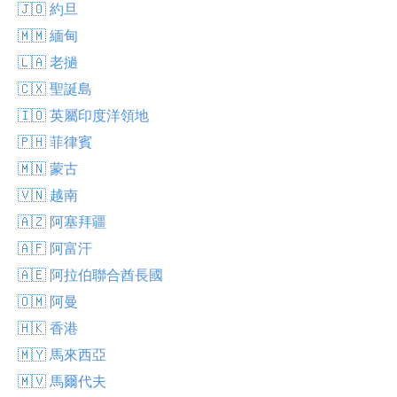
🇯🇴 約旦
🇲🇲 緬甸
🇱🇦 老撾
🇨🇽 聖誕島
🇮🇴 英屬印度洋領地
🇵🇭 菲律賓
🇲🇳 蒙古
🇻🇳 越南
🇦🇿 阿塞拜疆
🇦🇫 阿富汗
🇦🇪 阿拉伯聯合酋長國
🇴🇲 阿曼
🇭🇰 香港
🇲🇾 馬來西亞
🇲🇻 馬爾代夫