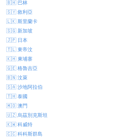
🇧🇭 巴林
🇸🇾 敘利亞
🇱🇰 斯里蘭卡
🇸🇬 新加坡
🇯🇵 日本
🇹🇱 東帝汶
🇰🇭 柬埔寨
🇬🇪 格魯吉亞
🇧🇳 汶萊
🇸🇦 沙地阿拉伯
🇹🇭 泰國
🇲🇴 澳門
🇺🇿 烏茲別克斯坦
🇰🇼 科威特
🇨🇨 科科斯群島