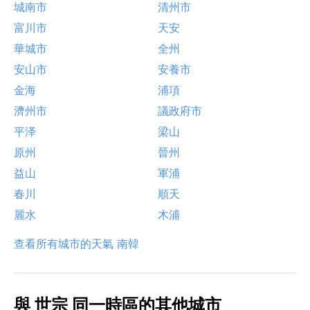
城南市
清州市
富川市
天安
華城市
全州
安山市
安養市
金海
浦項
濟州市
議政府市
平泽
梁山
原州
晉州
益山
軍浦
春川
順天
麗水
木浦
查看所有城市的天氣 南韓
與 世宗 同一時區的其他城市