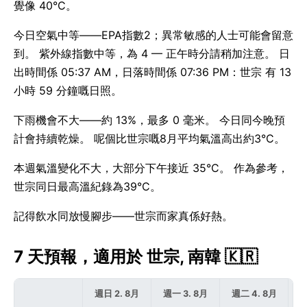
覺像 40°C。
今日空氣中等——EPA指數2；異常敏感的人士可能會留意
到。 紫外線指數中等，為 4 — 正午時分請稍加注意。 日
出時間係 05:37 AM，日落時間係 07:36 PM：世宗 有 13
小時 59 分鐘嘅日照。
下雨機會不大——約 13%，最多 0 毫米。 今日同今晚預
計會持續乾燥。 呢個比世宗嘅8月平均氣溫高出約3°C。
本週氣溫變化不大，大部分下午接近 35°C。 作為參考，
世宗同日最高溫紀錄為39°C。
記得飲水同放慢腳步——世宗而家真係好熱。
7 天預報，適用於 世宗, 南韓 🇰🇷
週日 2. 8月
週一 3. 8月
週二 4. 8月
週