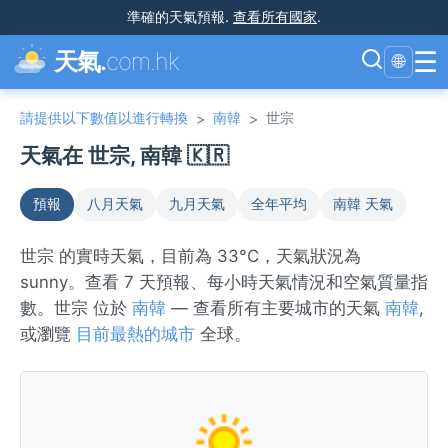
準確的天氣預報
.
查看所有國家
.
☰
天氣.
com.hk
🌐
請提供以下數值以進行轉換
南韓
世宗
>
>
天氣在 世宗, 南韓 🇰🇷
預報
八月天氣
九月天氣
全年平均
南韓 天氣
世宗 的實時天氣，目前為 33°C，天氣狀況為
sunny。查看 7 天預報、每小時天氣情況和空氣質量指
數。世宗 位於
南韓
— 查看所有主要城市的天氣
南韓
,
或瀏覽
目前最熱的城市
全球。