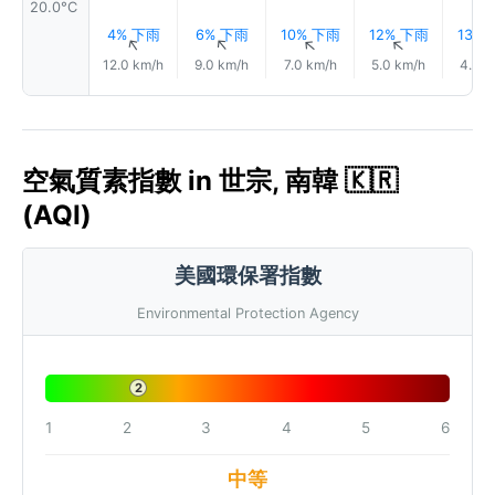
20.0°C
4% 下雨
6% 下雨
10% 下雨
12% 下雨
13%
↑
↑
↑
↑
12.0 km/h
9.0 km/h
7.0 km/h
5.0 km/h
4.0 k
空氣質素指數 in 世宗, 南韓 🇰🇷
(AQI)
美國環保署指數
Environmental Protection Agency
2
1
2
3
4
5
6
中等