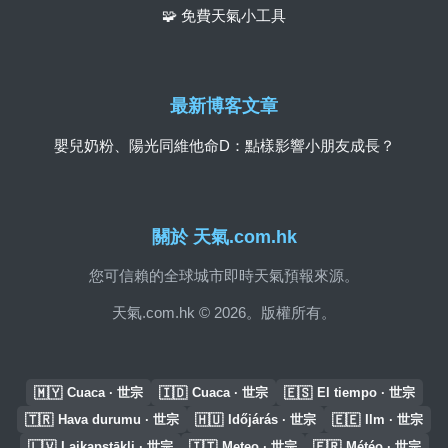
🧩 免費天氣小工具
最新博客文章
嬰兒奶粉、陽光同維他命D：點樣影響小朋友成長？
關於 天氣.com.hk
您可信賴的全球城市即時天氣預報來源。
天氣.com.hk © 2026。版權所有。
🇲🇾
🇮🇩
🇪🇸
Cuaca · 世宗
Cuaca · 世宗
El tiempo · 世宗
🇹🇷
🇭🇺
🇪🇪
Hava durumu · 世宗
Időjárás · 世宗
Ilm · 世宗
🇱🇻
🇮🇹
🇫🇷
Laikapstākļi · 世宗
Meteo · 世宗
Météo · 世宗