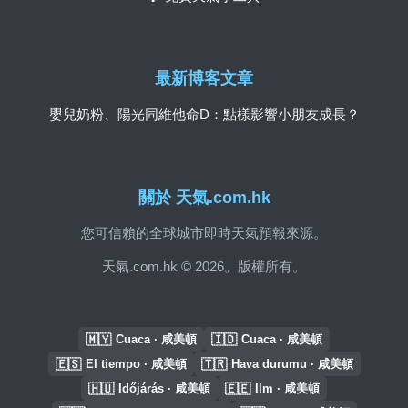
最新博客文章
嬰兒奶粉、陽光同維他命D：點樣影響小朋友成長？
關於 天氣.com.hk
您可信賴的全球城市即時天氣預報來源。
天氣.com.hk © 2026。版權所有。
🇲🇾
🇮🇩
Cuaca · 咸美頓
Cuaca · 咸美頓
🇪🇸
🇹🇷
El tiempo · 咸美頓
Hava durumu · 咸美頓
🇭🇺
🇪🇪
Időjárás · 咸美頓
Ilm · 咸美頓