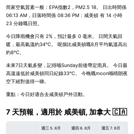
而家空氣質素一般：EPA指數2，PM2.5 18。 日出時間係
06:13 AM，日落時間係 08:36 PM：咸美頓 有 14 小時
23 分鐘嘅日照。
今日降雨機會只有 2%，預計最多 0 毫米。 日間天氣回
暖，最高氣溫約34°C。 呢個比咸美頓嘅8月平均氣溫高出
約8°C。
未來7日天氣多變，記得喺Sunday前後帶定雨具。 今日最
高溫遠低於咸美頓同日紀錄33°C。 今晚嘅moon喺晴朗夜
空下絕對值得一睇。
重點：今日好適合去咸美頓戶外活動。
7 天預報，適用於 咸美頓, 加拿大 🇨🇦
週三 5. 8月
週四 6. 8月
週五 7. 8月
週