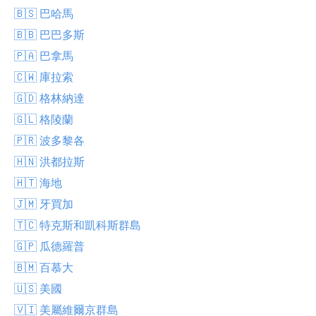
🇧🇸 巴哈馬
🇧🇧 巴巴多斯
🇵🇦 巴拿馬
🇨🇼 庫拉索
🇬🇩 格林納達
🇬🇱 格陵蘭
🇵🇷 波多黎各
🇭🇳 洪都拉斯
🇭🇹 海地
🇯🇲 牙買加
🇹🇨 特克斯和凱科斯群島
🇬🇵 瓜德羅普
🇧🇲 百慕大
🇺🇸 美國
🇻🇮 美屬維爾京群島