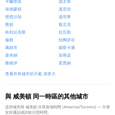
卡爾加里
渥太華
埃德蒙頓
溫尼伯
密西沙加
溫哥華
賓頓
魁北克
哈利法克斯
拉瓦勒
倫敦
怡陶碧谷
萬錦市
薩斯卡通
基奇納
加蒂諾
隆格伊
里賈納
查看所有城市的天氣 加拿大
與 咸美頓 同一時區的其他城市
這些城市與 咸美頓 共享當地時間 (America/Toronto) — 方便
安排通話或比較日照時間。