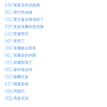
🇰🇳 聖基茨和尼維斯
🇧🇱 聖巴托洛繆
🇻🇨 聖文森及格瑞那丁
🇵🇲 聖皮埃爾和密克隆
🇱🇨 聖盧西亞
🇲🇫 聖馬丁
🇻🇬 英屬維京群島
🇳🇱 荷屬安的列斯
🇸🇽 荷屬聖馬丁
🇲🇸 蒙特塞拉特
🇸🇻 薩爾瓦多
🇰🇾 開曼群島
🇦🇼 阿魯巴
🇲🇶 馬提尼克