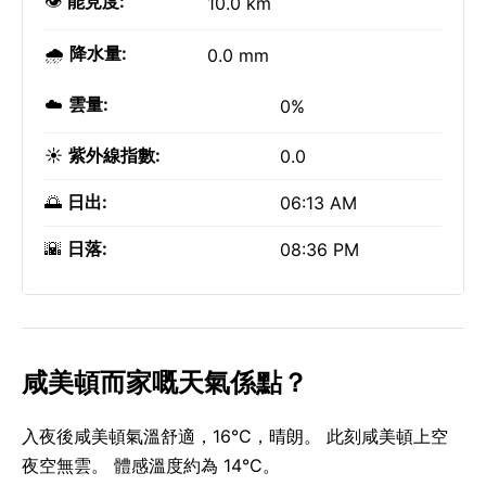
👁️
能見度:
10.0 km
🌧️
降水量:
0.0 mm
☁️
雲量:
0%
☀️
紫外線指數:
0.0
🌅
日出:
06:13 AM
🌇
日落:
08:36 PM
咸美頓而家嘅天氣係點？
入夜後咸美頓氣溫舒適，16°C，晴朗。 此刻咸美頓上空
夜空無雲。 體感溫度約為 14°C。