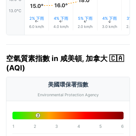
18.0°
16.0°
15.0°
13.0°C
2% 下雨
4% 下雨
5% 下雨
4% 下雨
3% 
↑
↑
↑
↑
6.0 km/h
4.0 km/h
2.0 km/h
3.0 km/h
2.0 k
空氣質素指數 in 咸美頓, 加拿大 🇨🇦
(AQI)
美國環保署指數
Environmental Protection Agency
2
1
2
3
4
5
6