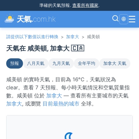
準確的天氣預報
.
查看所有國家
.
☰
天氣.
com.hk
🌐
請提供以下數值以進行轉換
加拿大
咸美頓
>
>
天氣在 咸美頓, 加拿大 🇨🇦
預報
八月天氣
九月天氣
全年平均
加拿大 天氣
咸美頓 的實時天氣，目前為 16°C，天氣狀況為
clear。查看 7 天預報、每小時天氣情況和空氣質量指
數。咸美頓 位於
加拿大
— 查看所有主要城市的天氣
加拿大
, 或瀏覽
目前最熱的城市
全球。