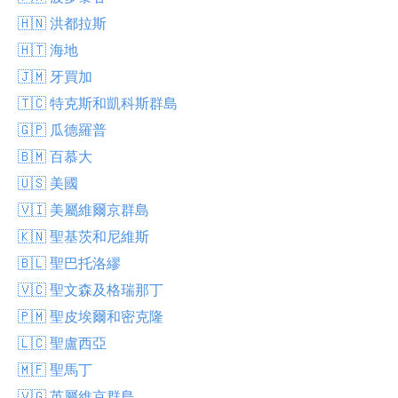
🇭🇳 洪都拉斯
🇭🇹 海地
🇯🇲 牙買加
🇹🇨 特克斯和凱科斯群島
🇬🇵 瓜德羅普
🇧🇲 百慕大
🇺🇸 美國
🇻🇮 美屬維爾京群島
🇰🇳 聖基茨和尼維斯
🇧🇱 聖巴托洛繆
🇻🇨 聖文森及格瑞那丁
🇵🇲 聖皮埃爾和密克隆
🇱🇨 聖盧西亞
🇲🇫 聖馬丁
🇻🇬 英屬維京群島