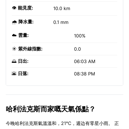
👁️
能見度:
10.0 km
🌧️
降水量:
0.1 mm
☁️
雲量:
100%
☀️
紫外線指數:
0.0
🌅
日出:
06:03 AM
🌇
日落:
08:38 PM
哈利法克斯而家嘅天氣係點？
今晚哈利法克斯氣溫溫和，21°C，週边有零星小雨。 正