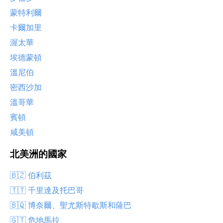
蒙特利爾
卡爾加里
渥太華
埃德蒙頓
溫尼伯
密西沙加
溫哥華
賓頓
咸美頓
北美洲的國家
🇧🇿 伯利茲
🇹🇹 千里達及托巴哥
🇧🇶 博奈爾、聖尤斯特歇斯和薩巴
🇬🇹 危地馬拉