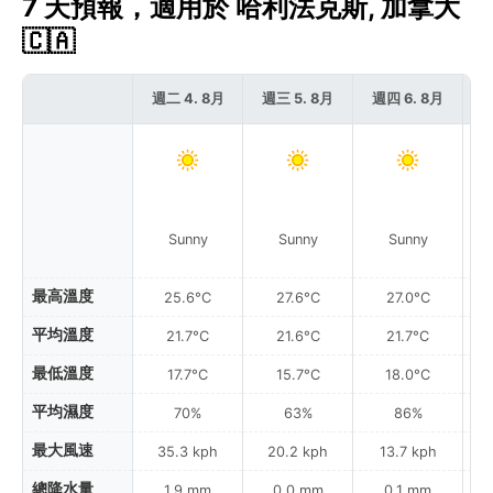
7 天預報，適用於 哈利法克斯, 加拿大
🇨🇦
週二 4. 8月
週三 5. 8月
週四 6. 8月
週
Sunny
Sunny
Sunny
最高溫度
25.6°C
27.6°C
27.0°C
平均溫度
21.7°C
21.6°C
21.7°C
最低溫度
17.7°C
15.7°C
18.0°C
平均濕度
70%
63%
86%
最大風速
35.3 kph
20.2 kph
13.7 kph
總降水量
1.9 mm
0.0 mm
0.1 mm