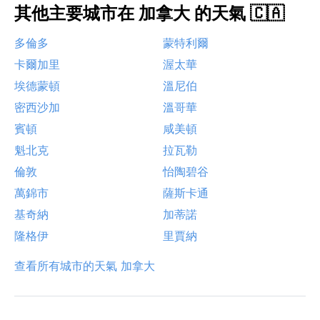
其他主要城市在 加拿大 的天氣 🇨🇦
多倫多
蒙特利爾
卡爾加里
渥太華
埃德蒙頓
溫尼伯
密西沙加
溫哥華
賓頓
咸美頓
魁北克
拉瓦勒
倫敦
怡陶碧谷
萬錦市
薩斯卡通
基奇納
加蒂諾
隆格伊
里賈納
查看所有城市的天氣 加拿大