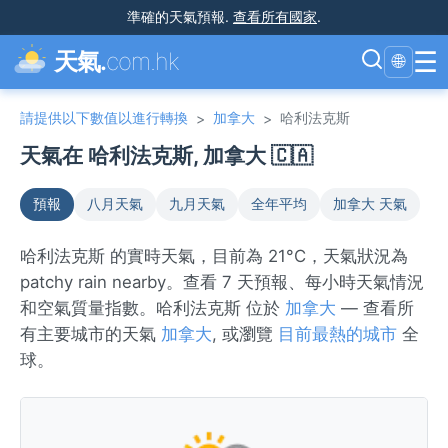
準確的天氣預報
.
查看所有國家
.
☰
天氣.
com.hk
🌐
請提供以下數值以進行轉換
加拿大
哈利法克斯
>
>
天氣在 哈利法克斯, 加拿大 🇨🇦
預報
八月天氣
九月天氣
全年平均
加拿大 天氣
哈利法克斯 的實時天氣，目前為 21°C，天氣狀況為
patchy rain nearby。查看 7 天預報、每小時天氣情況
和空氣質量指數。哈利法克斯 位於
加拿大
— 查看所
有主要城市的天氣
加拿大
, 或瀏覽
目前最熱的城市
全
球。