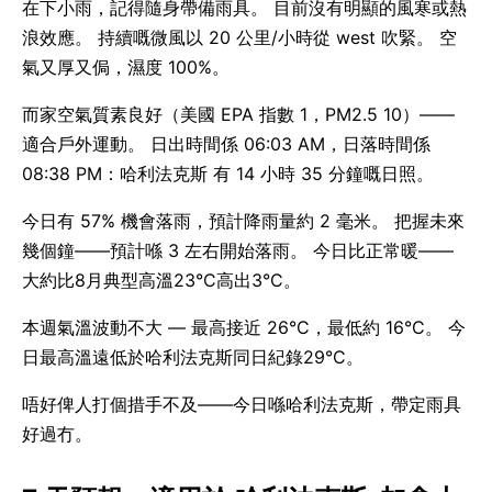
在下小雨，記得隨身帶備雨具。 目前沒有明顯的風寒或熱
浪效應。 持續嘅微風以 20 公里/小時從 west 吹緊。 空
氣又厚又侷，濕度 100%。
而家空氣質素良好（美國 EPA 指數 1，PM2.5 10）——
適合戶外運動。 日出時間係 06:03 AM，日落時間係
08:38 PM：哈利法克斯 有 14 小時 35 分鐘嘅日照。
今日有 57% 機會落雨，預計降雨量約 2 毫米。 把握未來
幾個鐘——預計喺 3 左右開始落雨。 今日比正常暖——
大約比8月典型高溫23°C高出3°C。
本週氣溫波動不大 — 最高接近 26°C，最低約 16°C。 今
日最高溫遠低於哈利法克斯同日紀錄29°C。
唔好俾人打個措手不及——今日喺哈利法克斯，帶定雨具
好過冇。