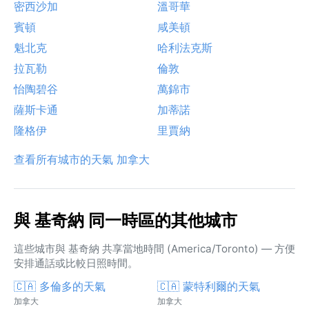
密西沙加
溫哥華
賓頓
咸美頓
魁北克
哈利法克斯
拉瓦勒
倫敦
怡陶碧谷
萬錦市
薩斯卡通
加蒂諾
隆格伊
里賈納
查看所有城市的天氣 加拿大
與 基奇納 同一時區的其他城市
這些城市與 基奇納 共享當地時間 (America/Toronto) — 方便
安排通話或比較日照時間。
🇨🇦 多倫多的天氣
🇨🇦 蒙特利爾的天氣
加拿大
加拿大