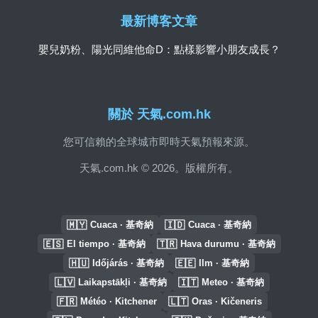
最新博客文章
嬰兒奶粉、陽光同維他命D：點樣影響小朋友成長？
關於 天氣.com.hk
您可信賴的全球城市即時天氣預報來源。
天氣.com.hk © 2026。版權所有。
🇲🇾
🇮🇩
Cuaca · 基奇納
Cuaca · 基奇納
🇪🇸
🇹🇷
El tiempo · 基奇納
Hava durumu · 基奇納
🇭🇺
🇪🇪
Időjárás · 基奇納
Ilm · 基奇納
🇱🇻
🇮🇹
Laikapstākļi · 基奇納
Meteo · 基奇納
🇫🇷
🇱🇹
Météo · Kitchener
Oras · Kičeneris