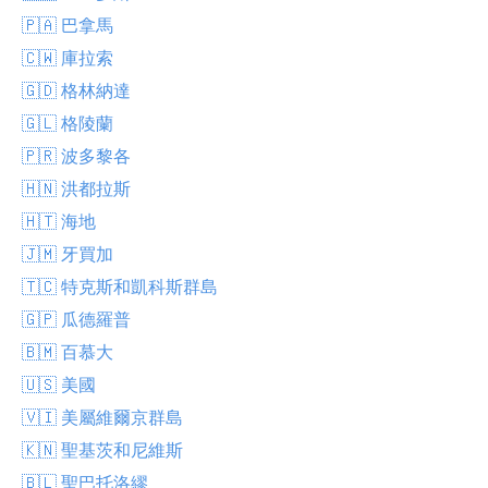
🇵🇦 巴拿馬
🇨🇼 庫拉索
🇬🇩 格林納達
🇬🇱 格陵蘭
🇵🇷 波多黎各
🇭🇳 洪都拉斯
🇭🇹 海地
🇯🇲 牙買加
🇹🇨 特克斯和凱科斯群島
🇬🇵 瓜德羅普
🇧🇲 百慕大
🇺🇸 美國
🇻🇮 美屬維爾京群島
🇰🇳 聖基茨和尼維斯
🇧🇱 聖巴托洛繆