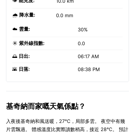
👁️
能見度:
10.0 km
🌧️
降水量:
0.0 mm
☁️
雲量:
30%
☀️
紫外線指數:
0.0
🌅
日出:
06:17 AM
🌇
日落:
08:38 PM
基奇納而家嘅天氣係點？
入夜後基奇納和風送暖，27°C，局部多雲。 夜空中有幾
片雲飄過。 體感溫度比實際讀數稍高，接近 28°C。 預計