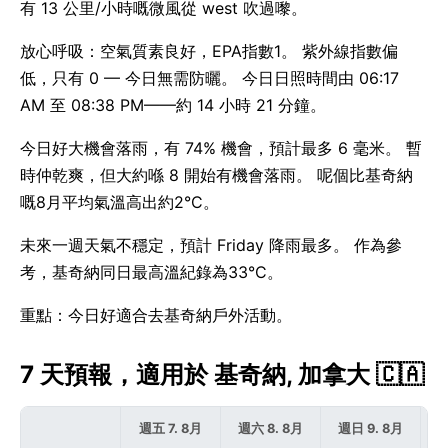
有 13 公里/小時嘅微風從 west 吹過嚟。
放心呼吸：空氣質素良好，EPA指數1。 紫外線指數偏
低，只有 0 — 今日無需防曬。 今日日照時間由 06:17
AM 至 08:38 PM——約 14 小時 21 分鐘。
今日好大機會落雨，有 74% 機會，預計最多 6 毫米。 暫
時仲乾爽，但大約喺 8 開始有機會落雨。 呢個比基奇納
嘅8月平均氣溫高出約2°C。
未來一週天氣不穩定，預計 Friday 降雨最多。 作為參
考，基奇納同日最高溫紀錄為33°C。
重點：今日好適合去基奇納戶外活動。
7 天預報，適用於 基奇納, 加拿大 🇨🇦
週五 7. 8月
週六 8. 8月
週日 9. 8月
週