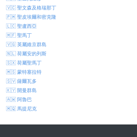
🇻🇨 聖文森及格瑞那丁
🇵🇲 聖皮埃爾和密克隆
🇱🇨 聖盧西亞
🇲🇫 聖馬丁
🇻🇬 英屬維京群島
🇳🇱 荷屬安的列斯
🇸🇽 荷屬聖馬丁
🇲🇸 蒙特塞拉特
🇸🇻 薩爾瓦多
🇰🇾 開曼群島
🇦🇼 阿魯巴
🇲🇶 馬提尼克