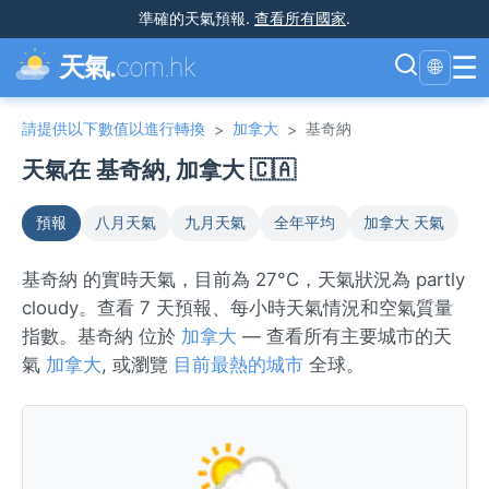
準確的天氣預報
.
查看所有國家
.
☰
天氣.
com.hk
🌐
請提供以下數值以進行轉換
加拿大
基奇納
>
>
天氣在 基奇納, 加拿大 🇨🇦
預報
八月天氣
九月天氣
全年平均
加拿大 天氣
基奇納 的實時天氣，目前為 27°C，天氣狀況為 partly
cloudy。查看 7 天預報、每小時天氣情況和空氣質量
指數。基奇納 位於
加拿大
— 查看所有主要城市的天
氣
加拿大
, 或瀏覽
目前最熱的城市
全球。