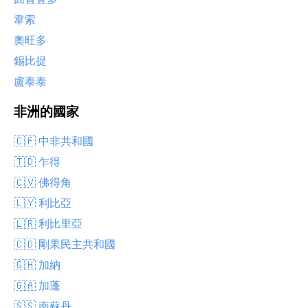
韋索
奧旺多
錫比提
盧泰泰
非洲的國家
🇨🇫 中非共和國
🇹🇩 乍得
🇨🇻 佛得角
🇱🇾 利比亞
🇱🇷 利比里亞
🇨🇩 剛果民主共和國
🇬🇭 加納
🇬🇦 加蓬
🇸🇸 南蘇丹