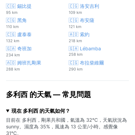
🇨🇬 錫比提
🇨🇬 洛安吉利
95 km
109 km
🇨🇬 黑角
🇨🇬 布安薩
110 km
121 km
🇨🇬 盧泰泰
🇦🇴 索約
132 km
218 km
🇬🇦 奇班加
🇬🇦 Lébamba
258 km
234 km
🇦🇴 姆班扎剛果
🇨🇬 布拉柴維爾
288 km
290 km
多利西 的天氣 — 常見問題
現在 多利西 的天氣如何？
目前在 多利西，剛果共和國，氣溫為 32°C，天氣狀況為
sunny。濕度為 35%，風速為 13 公里/小時。感覺像
31°C。