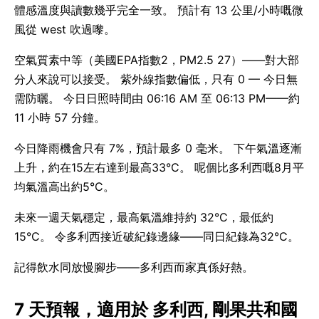
體感溫度與讀數幾乎完全一致。 預計有 13 公里/小時嘅微
風從 west 吹過嚟。
空氣質素中等（美國EPA指數2，PM2.5 27）——對大部
分人來說可以接受。 紫外線指數偏低，只有 0 — 今日無
需防曬。 今日日照時間由 06:16 AM 至 06:13 PM——約
11 小時 57 分鐘。
今日降雨機會只有 7%，預計最多 0 毫米。 下午氣溫逐漸
上升，約在15左右達到最高33°C。 呢個比多利西嘅8月平
均氣溫高出約5°C。
未來一週天氣穩定，最高氣溫維持約 32°C，最低約
15°C。 令多利西接近破紀錄邊緣——同日紀錄為32°C。
記得飲水同放慢腳步——多利西而家真係好熱。
7 天預報，適用於 多利西, 剛果共和國