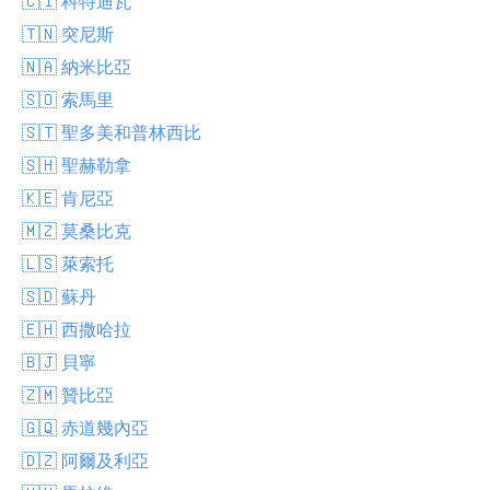
🇨🇮 科特迪瓦
🇹🇳 突尼斯
🇳🇦 納米比亞
🇸🇴 索馬里
🇸🇹 聖多美和普林西比
🇸🇭 聖赫勒拿
🇰🇪 肯尼亞
🇲🇿 莫桑比克
🇱🇸 萊索托
🇸🇩 蘇丹
🇪🇭 西撒哈拉
🇧🇯 貝寧
🇿🇲 贊比亞
🇬🇶 赤道幾內亞
🇩🇿 阿爾及利亞