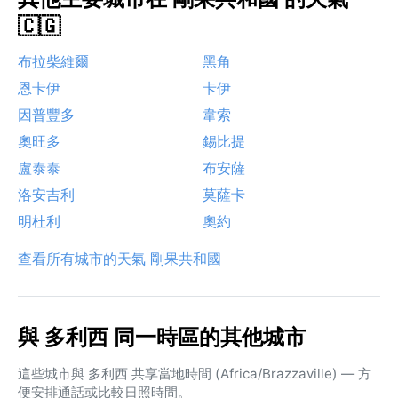
🇨🇬
布拉柴維爾
黑角
恩卡伊
卡伊
因普豐多
韋索
奧旺多
錫比提
盧泰泰
布安薩
洛安吉利
莫薩卡
明杜利
奧約
查看所有城市的天氣 剛果共和國
與 多利西 同一時區的其他城市
這些城市與 多利西 共享當地時間 (Africa/Brazzaville) — 方
便安排通話或比較日照時間。