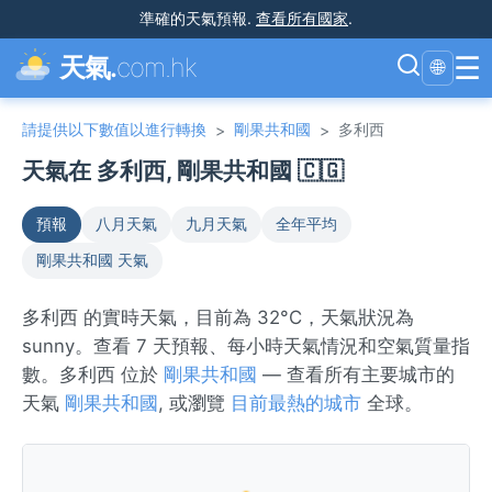
準確的天氣預報
.
查看所有國家
.
☰
天氣.
com.hk
🌐
請提供以下數值以進行轉換
剛果共和國
多利西
>
>
天氣在 多利西, 剛果共和國 🇨🇬
預報
八月天氣
九月天氣
全年平均
剛果共和國 天氣
多利西 的實時天氣，目前為 32°C，天氣狀況為
sunny。查看 7 天預報、每小時天氣情況和空氣質量指
數。多利西 位於
剛果共和國
— 查看所有主要城市的
天氣
剛果共和國
, 或瀏覽
目前最熱的城市
全球。