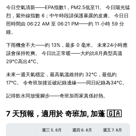
今日空氣清新——EPA指數1，PM2.5低至11。 今日陽光猛
烈，紫外線指數 6；中午時段請保護暴露的皮膚。 今日日
照時間由 06:22 AM 至 06:21 PM——約 11 小時 59 分
鐘。
下雨機會不大——約 13%，最多 0 毫米。 未來24小時應
該會保持乾爽。 今日比正常暖——大約比8月典型高溫
29°C高出4°C。
未來一週天氣穩定，最高氣溫維持約 32°C，最低約
17°C。 令奇班加接近破紀錄邊緣——同日紀錄為34°C。
記得飲水同放慢腳步——奇班加而家真係好熱。
7 天預報，適用於 奇班加, 加蓬 🇬🇦
週三 5. 8月
週四 6. 8月
週五 7. 8月
週