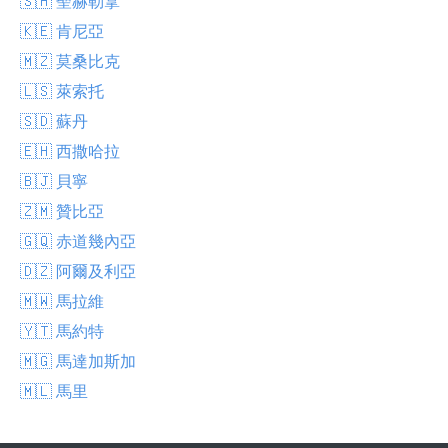
🇸🇭 聖赫勒拿
🇰🇪 肯尼亞
🇲🇿 莫桑比克
🇱🇸 萊索托
🇸🇩 蘇丹
🇪🇭 西撒哈拉
🇧🇯 貝寧
🇿🇲 贊比亞
🇬🇶 赤道幾內亞
🇩🇿 阿爾及利亞
🇲🇼 馬拉維
🇾🇹 馬約特
🇲🇬 馬達加斯加
🇲🇱 馬里