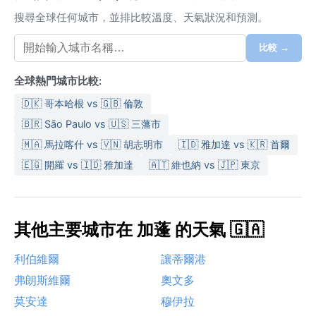
搜尋全球任何城市，並排比較溫度、天氣狀況和預測。
比較 →
全球熱門城市比較:
🇩🇰 哥本哈根 vs 🇬🇧 倫敦
🇧🇷 São Paulo vs 🇺🇸 三藩市
🇲🇦 馬拉喀什 vs 🇻🇳 胡志明市
🇮🇩 雅加達 vs 🇰🇷 首爾
🇪🇬 開羅 vs 🇮🇩 雅加達
🇦🇹 維也納 vs 🇯🇵 東京
其他主要城市在 加蓬 的天氣 🇬🇦
利伯維爾
讓蒂爾港
弗朗斯維爾
奧文多
莫安達
穆伊拉