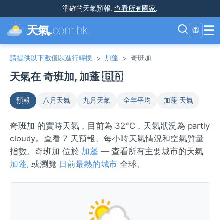
準確的天氣預報
.
查看所有國家
.
☰
天氣.
com.hk
🌐
請提供以下數值以進行轉換
加蓬
奇班加
>
>
天氣在 奇班加, 加蓬 🇬🇦
預報
八月天氣
九月天氣
全年平均
加蓬 天氣
奇班加 的實時天氣，目前為 32°C，天氣狀況為 partly
cloudy。查看 7 天預報、每小時天氣情況和空氣質量
指數。奇班加 位於
加蓬
— 查看所有主要城市的天氣
加蓬
, 或瀏覽
目前最熱的城市
全球。