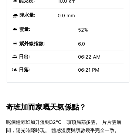
👁️
能見度:
10.0 km
🌧️
降水量:
0.0 mm
☁️
雲量:
52%
☀️
紫外線指數:
6.0
🌅
日出:
06:22 AM
🌇
日落:
06:21 PM
奇班加而家嘅天氣係點？
呢個鐘奇班加升溫到32°C，頭頂局部多雲。 片片雲層
間，陽光時隱時現。 體感溫度與讀數幾乎完全一致。