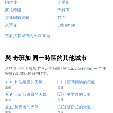
阿坎達
比塔姆
庫拉穆圖
馬科庫
拉斯圖爾維爾
甘巴
米齊克
Lébamba
查看所有城市的天氣 加蓬
與 奇班加 同一時區的其他城市
這些城市與 奇班加 共享當地時間 (Africa/Libreville) — 方便
安排通話或比較日照時間。
🇬🇦 利伯維爾的天氣
🇬🇦 讓蒂爾港的天氣
加蓬
加蓬
🇬🇦 弗朗斯維爾的天氣
🇬🇦 奧文多的天氣
加蓬
加蓬
🇬🇦 莫安達的天氣
🇬🇦 穆伊拉的天氣
加蓬
加蓬