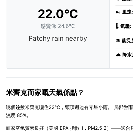
22.0°C
🌬️
風速:
感覺像 24.6°C
🌡️
氣壓:
Patchy rain nearby
👁️
能見
🌧️
降水
米齊克而家嘅天氣係點？
呢個鐘數米齊克曬住22°C，頭頂週边有零星小雨。 局部微雨
濕度 85%。
而家空氣質素良好（美國 EPA 指數 1，PM2.5 2）——適