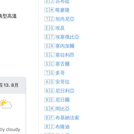
🇩🇯 吉布提
🇨🇲 喀麥隆
典型高溫
🇹🇿 坦尚尼亞
🇪🇬 埃及
🇪🇹 埃塞俄比亞
🇸🇳 塞內加爾
🇸🇱 塞拉利昂
🇸🇨 塞舌爾
🇹🇬 多哥
🇦🇴 安哥拉
 13. 8月
週五 14. 8月
🇳🇬 尼日利亞
🇳🇪 尼日爾
🇬🇲 岡比亞
🇧🇫 布基納法索
🇧🇮 布隆迪
tly cloudy
Cloudy