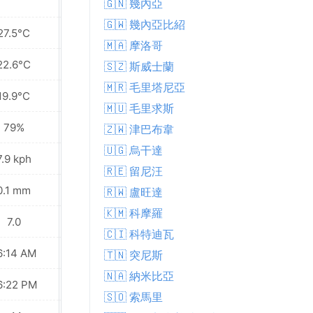
🇬🇳 幾內亞
🇬🇼 幾內亞比紹
27.5°C
24.2°C
🇲🇦 摩洛哥
22.6°C
21.6°C
🇸🇿 斯威士蘭
🇲🇷 毛里塔尼亞
19.9°C
19.6°C
🇲🇺 毛里求斯
79%
83%
🇿🇼 津巴布韋
🇺🇬 烏干達
7.9 kph
6.8 kph
🇷🇪 留尼汪
0.1 mm
0.0 mm
🇷🇼 盧旺達
🇰🇲 科摩羅
7.0
5.0
🇨🇮 科特迪瓦
6:14 AM
06:14 AM
🇹🇳 突尼斯
🇳🇦 納米比亞
6:22 PM
06:22 PM
🇸🇴 索馬里
Waxing