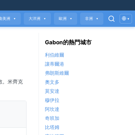
🌐
南美洲
大洋洲
歐洲
非洲
▾
▼
▼
▼
▼
Gabon的熱門城市
利伯維爾
讓蒂爾港
弗朗斯維爾
指數。米齊克
奧文多
莫安達
穆伊拉
阿坎達
奇班加
比塔姆