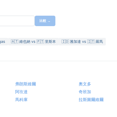
比較 →
gas
🇦🇹 維也納 vs 🇵🇹 里斯本
🇮🇩 雅加達 vs 🇮🇹 羅馬
弗朗斯維爾
奧文多
阿坎達
奇班加
馬科庫
拉斯圖爾維爾