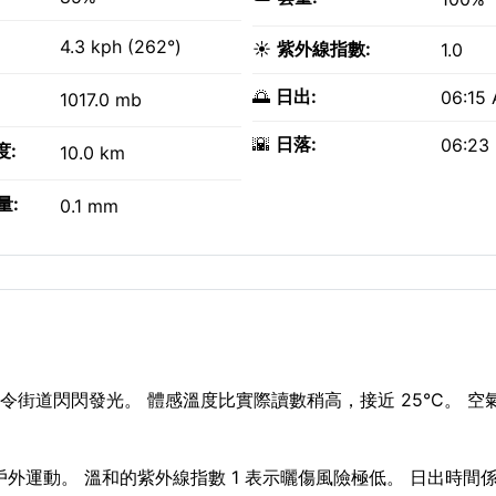
4.3 kph (262°)
☀️
紫外線指數:
1.0
🌅
日出:
06:15
1017.0 mb
🌇
日落:
06:23
度:
10.0 km
量:
0.1 mm
令街道閃閃發光。 體感溫度比實際讀數稍高，接近 25°C。 空
合戶外運動。 溫和的紫外線指數 1 表示曬傷風險極低。 日出時間係 0