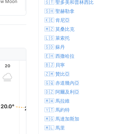
ew Moon
🇸🇹 聖多美和普林西比
Crescent
🇸🇭 聖赫勒拿
🇰🇪 肯尼亞
🇲🇿 莫桑比克
🇱🇸 萊索托
🇸🇩 蘇丹
🇪🇭 西撒哈拉
🇧🇯 貝寧
20
21
22
23
1
🇿🇲 贊比亞
🇬🇶 赤道幾內亞
🇩🇿 阿爾及利亞
🇲🇼 馬拉維
20.0°
20.0°
20.0°
20.0°
20.0°
20.0°
🇾🇹 馬約特
🇲🇬 馬達加斯加
🇲🇱 馬里