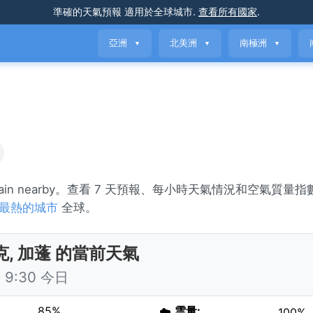
準確的天氣預報
適用於全球城市
.
查看所有國家
.
亞洲
北美洲
南極洲
▼
▼
▼
 rain nearby。查看 7 天預報、每小時天氣情況和空氣質量
最熱的城市
全球。
克, 加蓬 的當前天氣
9:30 今日
85%
☁️
雲量:
100%