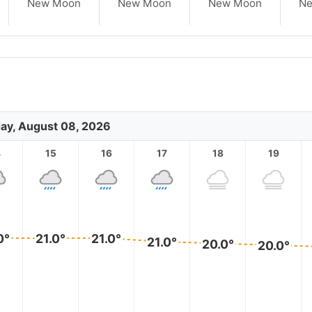
New Moon
New Moon
New Moon
N
ay, August 08, 2026
4
15
16
17
18
19
0°
21.0°
21.0°
21.0°
20.0°
20.0°