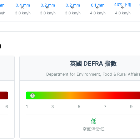
43% 下雨
mm
0.4 mm
0.2 mm
0.2 mm
0.1 mm
↑
↑
↑
↑
↑
↑
m/h
3.0 km/h
3.0 km/h
3.0 km/h
4.0 km/h
4.0 km/h
)
英國 DEFRA 指數
Department for Environment, Food & Rural Affair
1
6
1
3
5
7
9
低
空氣污染低