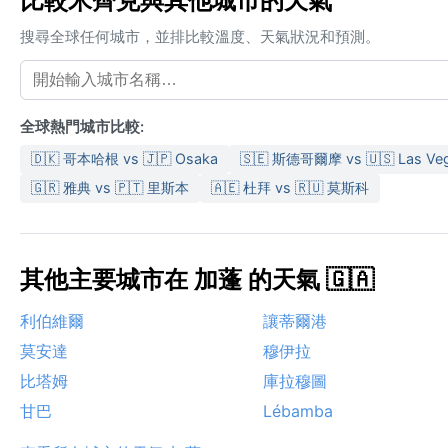
比較米齊克與其他城市的天氣
搜尋全球任何城市，並排比較溫度、天氣狀況和預測。
全球熱門城市比較:
🇩🇰 哥本哈根 vs 🇯🇵 Osaka
🇸🇪 斯德哥爾摩 vs 🇺🇸 Las Ve
🇬🇷 雅典 vs 🇵🇹 里斯本
🇦🇪 杜拜 vs 🇷🇺 莫斯科
其他主要城市在 加蓬 的天氣 🇬🇦
利伯維爾
讓蒂爾港
莫安達
穆伊拉
比塔姆
庫拉穆圖
甘巴
Lébamba