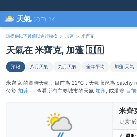
天氣.
com.hk
請提供以下數值以進行轉換
加蓬
米齊克
>
>
天氣在 米齊克, 加蓬 🇬🇦
預報
八月天氣
九月天氣
全年平均
加蓬 天氣
米齊克 的實時天氣，目前為 22°C，天氣狀況為 patchy
位於
加蓬
— 查看所有主要城市的天氣
加蓬
, 或瀏覽
目前
米齊
更新於 
💧
濕度: