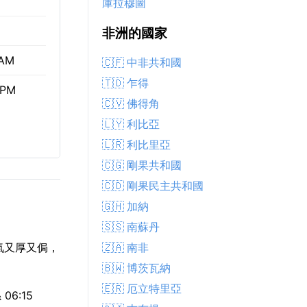
庫拉穆圖
非洲的國家
 AM
🇨🇫 中非共和國
🇹🇩 乍得
 PM
🇨🇻 佛得角
🇱🇾 利比亞
🇱🇷 利比里亞
🇨🇬 剛果共和國
🇨🇩 剛果民主共和國
🇬🇭 加納
🇸🇸 南蘇丹
🇿🇦 南非
氣又厚又侷，
🇧🇼 博茨瓦納
🇪🇷 厄立特里亞
6:15