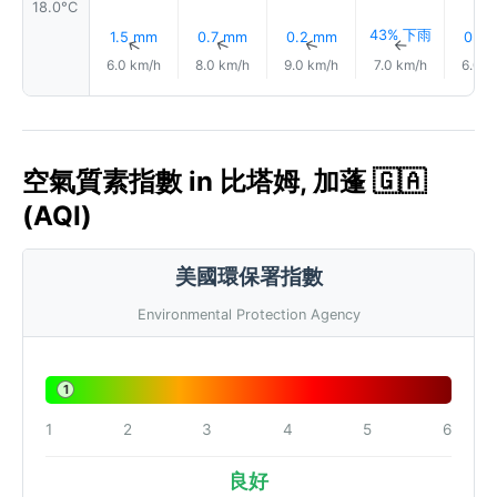
18.0°C
43% 下雨
1.5 mm
0.7 mm
0.2 mm
0.0
↑
↑
↑
↑
6.0 km/h
8.0 km/h
9.0 km/h
7.0 km/h
6.0 k
空氣質素指數 in 比塔姆, 加蓬 🇬🇦
(AQI)
美國環保署指數
Environmental Protection Agency
1
1
2
3
4
5
6
良好