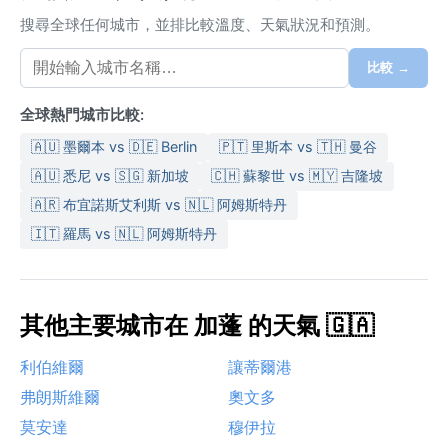
搜尋全球任何城市，並排比較溫度、天氣狀況和預測。
比較 →
全球熱門城市比較:
🇦🇺 墨爾本 vs 🇩🇪 Berlin
🇵🇹 里斯本 vs 🇹🇭 曼谷
🇦🇺 悉尼 vs 🇸🇬 新加坡
🇨🇭 蘇黎世 vs 🇲🇾 吉隆坡
🇦🇷 布宜諾斯艾利斯 vs 🇳🇱 阿姆斯特丹
🇮🇹 羅馬 vs 🇳🇱 阿姆斯特丹
其他主要城市在 加蓬 的天氣 🇬🇦
利伯維爾
讓蒂爾港
弗朗斯維爾
奧文多
莫安達
穆伊拉