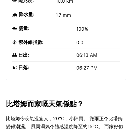
👁️
能見度:
10.0 km
🌧️
降水量:
1.7 mm
☁️
雲量:
100%
☀️
紫外線指數:
0.0
🌅
日出:
06:13 AM
🌇
日落:
06:27 PM
比塔姆而家嘅天氣係點？
比塔姆今晚氣溫宜人，20°C，小陣雨。 微雨正令比塔姆
變得潮濕。 風同濕氣令體感溫度降至約15°C。 而家好似