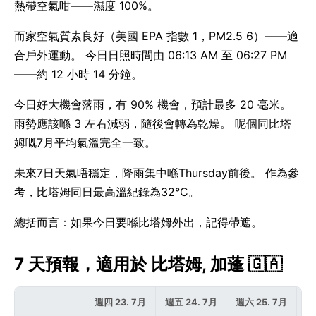
熱帶空氣咁——濕度 100%。
而家空氣質素良好（美國 EPA 指數 1，PM2.5 6）——適
合戶外運動。 今日日照時間由 06:13 AM 至 06:27 PM
——約 12 小時 14 分鐘。
今日好大機會落雨，有 90% 機會，預計最多 20 毫米。
雨勢應該喺 3 左右減弱，隨後會轉為乾燥。 呢個同比塔
姆嘅7月平均氣溫完全一致。
未來7日天氣唔穩定，降雨集中喺Thursday前後。 作為參
考，比塔姆同日最高溫紀錄為32°C。
總括而言：如果今日要喺比塔姆外出，記得帶遮。
7 天預報，適用於 比塔姆, 加蓬 🇬🇦
週四 23. 7月
週五 24. 7月
週六 25. 7月
週