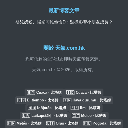
最新博客文章
嬰兒奶粉、陽光同維他命D：點樣影響小朋友成長？
關於 天氣.com.hk
您可信賴的全球城市即時天氣預報來源。
天氣.com.hk © 2026。版權所有。
🇲🇾
🇮🇩
Cuaca · 比塔姆
Cuaca · 比塔姆
🇪🇸
🇹🇷
El tiempo · 比塔姆
Hava durumu · 比塔姆
🇭🇺
🇪🇪
Időjárás · 比塔姆
Ilm · 比塔姆
🇱🇻
🇮🇹
Laikapstākļi · 比塔姆
Meteo · 比塔姆
🇫🇷
🇱🇹
🇵🇱
Météo · 比塔姆
Oras · 比塔姆
Pogoda · 比塔姆