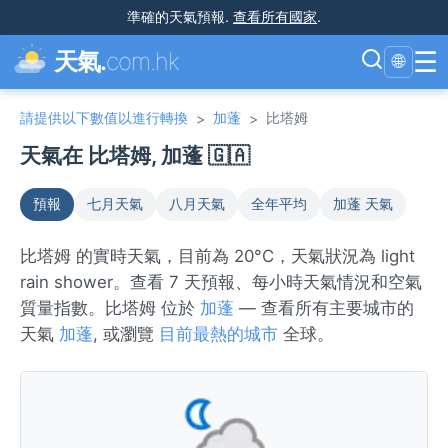
準確的天氣預報
.
查看所有國家
.
☰
天氣.
com.hk
🌐
請提供以下數值以進行轉換
加蓬
比塔姆
>
>
天氣在 比塔姆, 加蓬 🇬🇦
預報
七月天氣
八月天氣
全年平均
加蓬 天氣
比塔姆 的實時天氣，目前為 20°C，天氣狀況為 light
rain shower。查看 7 天預報、每小時天氣情況和空氣
質量指數。比塔姆 位於
加蓬
— 查看所有主要城市的
天氣
加蓬
, 或瀏覽
目前最熱的城市
全球。