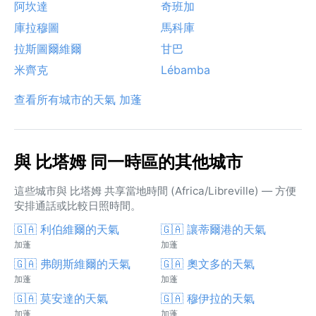
阿坎達
奇班加
庫拉穆圖
馬科庫
拉斯圖爾維爾
甘巴
米齊克
Lébamba
查看所有城市的天氣 加蓬
與 比塔姆 同一時區的其他城市
這些城市與 比塔姆 共享當地時間 (Africa/Libreville) — 方便
安排通話或比較日照時間。
🇬🇦 利伯維爾的天氣
🇬🇦 讓蒂爾港的天氣
加蓬
加蓬
🇬🇦 弗朗斯維爾的天氣
🇬🇦 奧文多的天氣
加蓬
加蓬
🇬🇦 莫安達的天氣
🇬🇦 穆伊拉的天氣
加蓬
加蓬