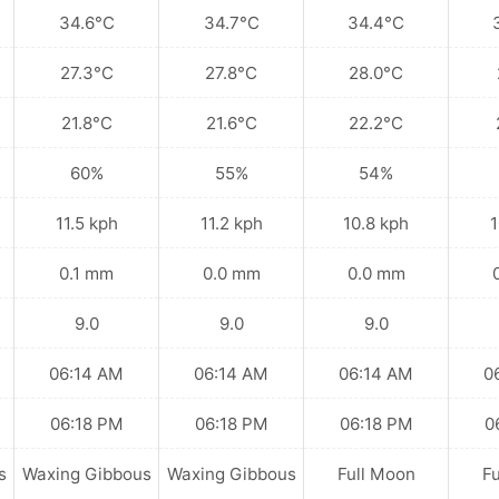
34.6°C
34.7°C
34.4°C
27.3°C
27.8°C
28.0°C
21.8°C
21.6°C
22.2°C
60%
55%
54%
11.5 kph
11.2 kph
10.8 kph
1
0.1 mm
0.0 mm
0.0 mm
9.0
9.0
9.0
06:14 AM
06:14 AM
06:14 AM
0
06:18 PM
06:18 PM
06:18 PM
0
s
Waxing Gibbous
Waxing Gibbous
Full Moon
F