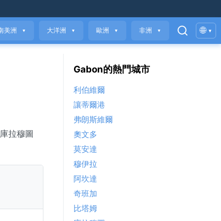
🌐
南美洲
大洋洲
歐洲
非洲
▾
▼
▼
▼
▼
Gabon的熱門城市
利伯維爾
讓蒂爾港
弗朗斯維爾
。庫拉穆圖
奧文多
莫安達
穆伊拉
阿坎達
奇班加
比塔姆