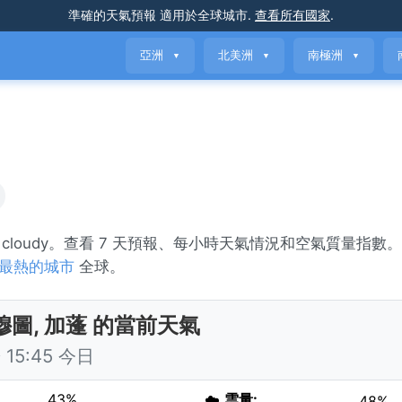
準確的天氣預報
適用於全球城市
.
查看所有國家
.
亞洲
北美洲
南極洲
▼
▼
▼
ly cloudy。查看 7 天預報、每小時天氣情況和空氣質量指數
最熱的城市
全球。
穆圖, 加蓬 的當前天氣
15:45 今日
43%
☁️
雲量:
48%