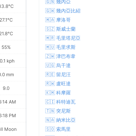
🇬🇳 幾內亞
33.8°C
33.4°C
🇬🇼 幾內亞比紹
🇲🇦 摩洛哥
27.1°C
26.3°C
🇸🇿 斯威士蘭
21.8°C
20.8°C
🇲🇷 毛里塔尼亞
🇲🇺 毛里求斯
55%
56%
🇿🇼 津巴布韋
0.1 kph
8.3 kph
🇺🇬 烏干達
🇷🇪 留尼汪
0.0 mm
0.0 mm
🇷🇼 盧旺達
9.0
9.0
🇰🇲 科摩羅
🇨🇮 科特迪瓦
6:14 AM
06:14 AM
🇹🇳 突尼斯
6:18 PM
06:18 PM
🇳🇦 納米比亞
🇸🇴 索馬里
ull Moon
Full Moon