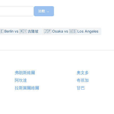
比較 →
🇪 Berlin vs 🇲🇾 吉隆坡
🇯🇵 Osaka vs 🇺🇸 Los Angeles
弗朗斯維爾
奧文多
阿坎達
奇班加
拉斯圖爾維爾
甘巴