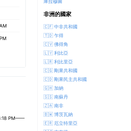
庫拉穆圖
非洲的國家
 AM
🇨🇫 中非共和國
🇹🇩 乍得
 PM
🇨🇻 佛得角
🇱🇾 利比亞
🇱🇷 利比里亞
🇨🇬 剛果共和國
🇨🇩 剛果民主共和國
🇬🇭 加納
🇸🇸 南蘇丹
🇿🇦 南非
🇧🇼 博茨瓦納
18 PM——
🇪🇷 厄立特里亞