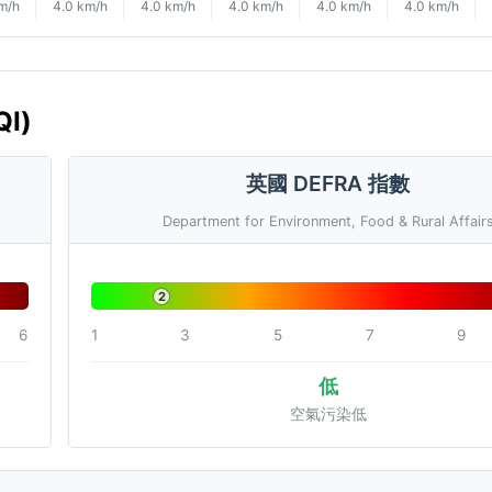
m/h
4.0 km/h
4.0 km/h
4.0 km/h
4.0 km/h
4.0 km/h
I)
英國 DEFRA 指數
Department for Environment, Food & Rural Affair
2
6
1
3
5
7
9
低
空氣污染低