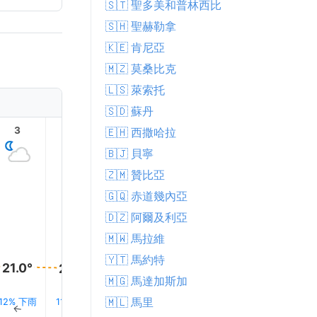
🇸🇹 聖多美和普林西比
🇸🇭 聖赫勒拿
🇰🇪 肯尼亞
🇲🇿 莫桑比克
🇱🇸 萊索托
🇸🇩 蘇丹
3
4
5
6
7
8
🇪🇭 西撒哈拉
🇧🇯 貝寧
🇿🇲 贊比亞
🇬🇶 赤道幾內亞
🇩🇿 阿爾及利亞
🇲🇼 馬拉維
25.0°
🇾🇹 馬約特
22.0°
21.0°
21.0°
20.0°
20.0°
🇲🇬 馬達加斯加
🇲🇱 馬里
12% 下雨
11% 下雨
13% 下雨
13% 下雨
11% 下雨
8% 下
↑
↑
↑
↑
↑
↑