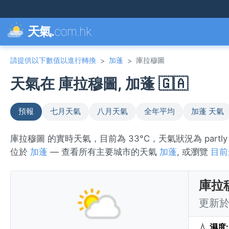
天氣.
com.hk
請提供以下數值以進行轉換
加蓬
庫拉穆圖
>
>
天氣在 庫拉穆圖, 加蓬 🇬🇦
預報
七月天氣
八月天氣
全年平均
加蓬 天氣
庫拉穆圖 的實時天氣，目前為 33°C，天氣狀況為 part
位於
加蓬
— 查看所有主要城市的天氣
加蓬
, 或瀏覽
目前
庫拉
更新於 
💧
濕度: