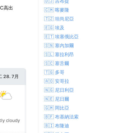
🇩🇯 吉布提
°C高出
🇨🇲 喀麥隆
🇹🇿 坦尚尼亞
🇪🇬 埃及
🇪🇹 埃塞俄比亞
🇸🇳 塞內加爾
🇸🇱 塞拉利昂
🇸🇨 塞舌爾
🇹🇬 多哥
 28. 7月
週三 29. 7月
🇦🇴 安哥拉
🇳🇬 尼日利亞
🇳🇪 尼日爾
🇬🇲 岡比亞
🇧🇫 布基納法索
tly cloudy
Sunny
🇧🇮 布隆迪