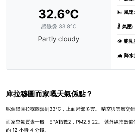
32.6°C
🌬️
風速:
感覺像 33.8°C
🌡️
氣壓:
Partly cloudy
👁️
能見
🌧️
降水
庫拉穆圖而家嘅天氣係點？
呢個鐘庫拉穆圖熱到33°C，上面局部多雲。 晴空與雲層交錯
而家空氣質素一般：EPA指數2，PM2.5 22。 紫外線指數偏低，
約 12 小時 4 分鐘。