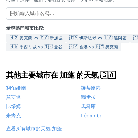
搜尋全球任何城市，並排比較溫度、天氣狀況和預測。
全球熱門城市比較:
🇳🇿 奧克蘭 vs 🇸🇬 新加坡
🇹🇷 伊斯坦堡 vs 🇺🇸 邁阿密
🇩
🇲🇽 墨西哥城 vs 🇹🇭 曼谷
🇭🇰 香港 vs 🇳🇿 奧克蘭
其他主要城市在 加蓬 的天氣 🇬🇦
利伯維爾
讓蒂爾港
莫安達
穆伊拉
比塔姆
馬科庫
米齊克
Lébamba
查看所有城市的天氣 加蓬