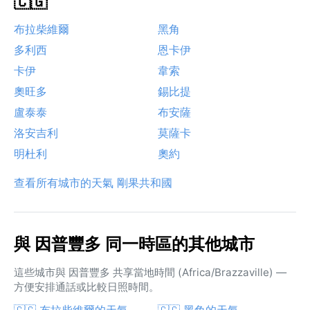
🇨🇬
布拉柴維爾
黑角
多利西
恩卡伊
卡伊
韋索
奧旺多
錫比提
盧泰泰
布安薩
洛安吉利
莫薩卡
明杜利
奧約
查看所有城市的天氣 剛果共和國
與 因普豐多 同一時區的其他城市
這些城市與 因普豐多 共享當地時間 (Africa/Brazzaville) —
方便安排通話或比較日照時間。
🇨🇬 布拉柴維爾的天氣
🇨🇬 黑角的天氣