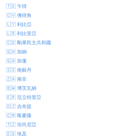
🇹🇩 乍得
🇨🇻 佛得角
🇱🇾 利比亞
🇱🇷 利比里亞
🇨🇩 剛果民主共和國
🇬🇭 加納
🇬🇦 加蓬
🇸🇸 南蘇丹
🇿🇦 南非
🇧🇼 博茨瓦納
🇪🇷 厄立特里亞
🇩🇯 吉布提
🇨🇲 喀麥隆
🇹🇿 坦尚尼亞
🇪🇬 埃及