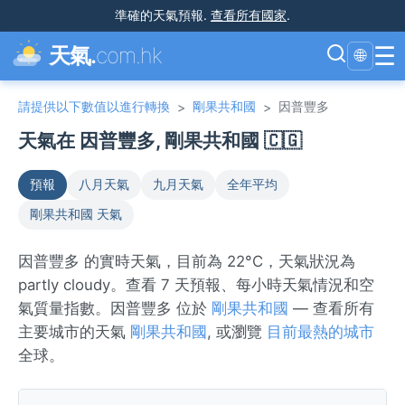
準確的天氣預報
.
查看所有國家
.
☰
天氣.
com.hk
🌐
請提供以下數值以進行轉換
剛果共和國
因普豐多
>
>
天氣在 因普豐多, 剛果共和國 🇨🇬
預報
八月天氣
九月天氣
全年平均
剛果共和國 天氣
因普豐多 的實時天氣，目前為 22°C，天氣狀況為
partly cloudy。查看 7 天預報、每小時天氣情況和空
氣質量指數。因普豐多 位於
剛果共和國
— 查看所有
主要城市的天氣
剛果共和國
, 或瀏覽
目前最熱的城市
全球。