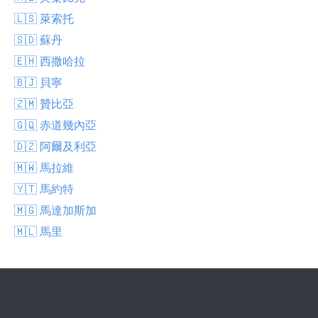
🇱🇸 萊索托
🇸🇩 蘇丹
🇪🇭 西撒哈拉
🇧🇯 貝寧
🇿🇲 贊比亞
🇬🇶 赤道幾內亞
🇩🇿 阿爾及利亞
🇲🇼 馬拉維
🇾🇹 馬約特
🇲🇬 馬達加斯加
🇲🇱 馬里