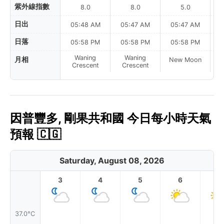
紫外線指數
8.0
8.0
5.0
日出
05:48 AM
05:47 AM
05:47 AM
日落
05:58 PM
05:58 PM
05:58 PM
Waning
Waning
月相
New Moon
N
Crescent
Crescent
因普豐多, 剛果共和國 今日每小時天氣
預報 🇨🇬
Saturday, August 08, 2026
3
4
5
6
7
37.0°C