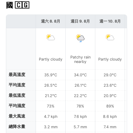
國 🇨🇬
週六 8. 8月
週日 9. 8月
週一 10. 8月
週
Patchy rain
P
Partly cloudy
Partly cloudy
nearby
最高溫度
35.9°C
34.0°C
29.0°C
平均溫度
26.5°C
26.1°C
23.6°C
最低溫度
21.2°C
22.2°C
20.9°C
平均濕度
73%
78%
89%
最大風速
4.7 kph
7.6 kph
8.6 kph
總降水量
3.2 mm
5.7 mm
7.4 mm