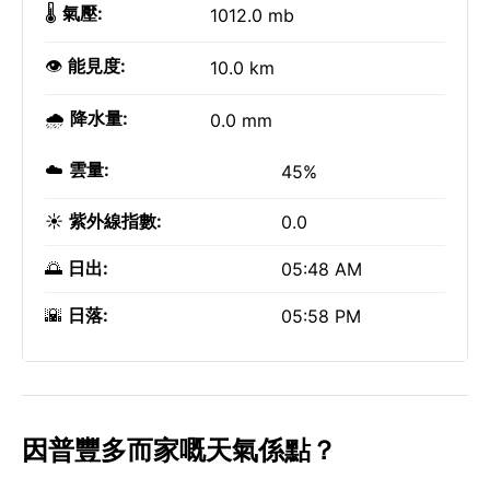
🌡️
氣壓:
1012.0 mb
👁️
能見度:
10.0 km
🌧️
降水量:
0.0 mm
☁️
雲量:
45%
☀️
紫外線指數:
0.0
🌅
日出:
05:48 AM
🌇
日落:
05:58 PM
因普豐多而家嘅天氣係點？