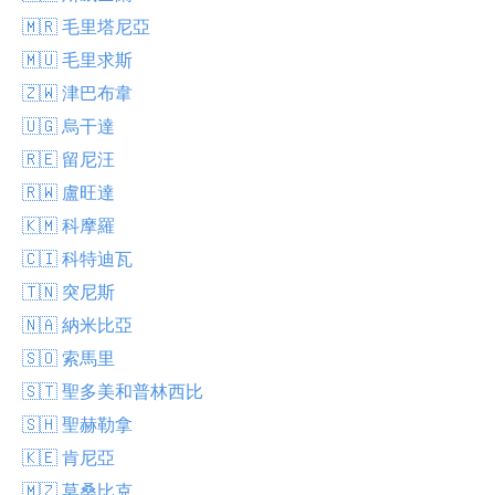
🇲🇷 毛里塔尼亞
🇲🇺 毛里求斯
🇿🇼 津巴布韋
🇺🇬 烏干達
🇷🇪 留尼汪
🇷🇼 盧旺達
🇰🇲 科摩羅
🇨🇮 科特迪瓦
🇹🇳 突尼斯
🇳🇦 納米比亞
🇸🇴 索馬里
🇸🇹 聖多美和普林西比
🇸🇭 聖赫勒拿
🇰🇪 肯尼亞
🇲🇿 莫桑比克