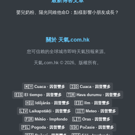
最新博客文章
嬰兒奶粉、陽光同維他命D：點樣影響小朋友成長？
關於 天氣.com.hk
您可信賴的全球城市即時天氣預報來源。
天氣.com.hk © 2026。版權所有。
🇲🇾
🇮🇩
Cuaca · 因普豐多
Cuaca · 因普豐多
🇪🇸
🇹🇷
El tiempo · 因普豐多
Hava durumu · 因普豐多
🇭🇺
🇪🇪
Időjárás · 因普豐多
Ilm · 因普豐多
🇱🇻
🇮🇹
Laikapstākļi · 因普豐多
Meteo · 因普豐多
🇫🇷
🇱🇹
Météo · Impfondo
Oras · 因普豐多
🇵🇱
🇸🇰
Pogoda · 因普豐多
Počasie · 因普豐多