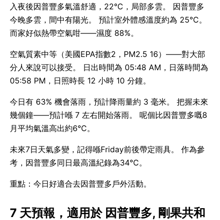
入夜後因普豐多氣溫舒適，22°C，局部多雲。 因普豐多
今晚多雲，間中有陽光。 預計室外體感溫度約為 25°C。
而家好似熱帶空氣咁——濕度 88%。
空氣質素中等（美國EPA指數2，PM2.5 16）——對大部
分人來說可以接受。 日出時間為 05:48 AM，日落時間為
05:58 PM，日照時長 12 小時 10 分鐘。
今日有 63% 機會落雨，預計降雨量約 3 毫米。 把握未來
幾個鐘——預計喺 7 左右開始落雨。 呢個比因普豐多嘅8
月平均氣溫高出約6°C。
未來7日天氣多變，記得喺Friday前後帶定雨具。 作為參
考，因普豐多同日最高溫紀錄為34°C。
重點：今日好適合去因普豐多戶外活動。
7 天預報，適用於 因普豐多, 剛果共和