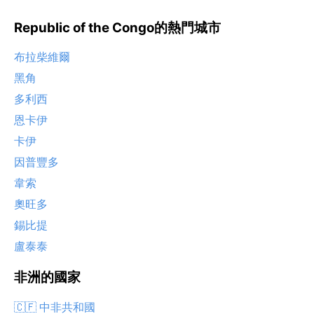
Republic of the Congo的熱門城市
布拉柴維爾
黑角
多利西
恩卡伊
卡伊
因普豐多
韋索
奧旺多
錫比提
盧泰泰
非洲的國家
🇨🇫 中非共和國