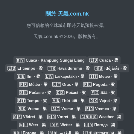
關於 天氣.com.hk
您可信賴的全球城市即時天氣預報來源。
天氣.com.hk © 2026。版權所有。
🇲🇾
🇮🇩
Cuaca · Kampung Sungai Liang
Cuaca · 梁
🇪🇸
🇹🇷
🇭🇺
El tiempo · 梁
Hava durumu · 梁
Időjárás · 梁
🇪🇪
🇱🇻
🇮🇹
Ilm · 梁
Laikapstākļi · 梁
Meteo · 梁
🇫🇷
🇱🇹
🇵🇱
Météo · 梁
Oras · 梁
Pogoda · 梁
🇸🇰
🇨🇿
🇫🇮
Počasie · 梁
Počasí · 梁
Sää · 梁
🇵🇹
🇻🇳
🇩🇰
Tempo · 梁
Thời tiết · 梁
Vejret · 梁
🇷🇸
🇸🇮
🇷🇴
Vreme · 梁
Vreme · 梁
Vremea · 梁
🇸🇪
🇳🇴
🇬🇧🇺🇸
Vädret · 梁
Været · 梁
Weather · 梁
🇳🇱
🇩🇪
🇺🇦
Weer · 梁
Wetter · 梁
Погода · 梁
🇷🇺
🇸🇦
🇹🇭
Погода · 梁
الطقس · 梁
สภาพอากาศ · 梁