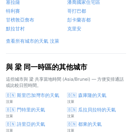
塞拉薩
潘喬國家住宅區
特利賽
哥打巴都
甘榜敦亞詹布
彭卡蘭峇都
默拉甘村
克里安
查看所有城市的天氣 汶萊
與 梁 同一時區的其他城市
這些城市與 梁 共享當地時間 (Asia/Brunei) — 方便安排通話
或比較日照時間。
🇧🇳 斯里巴加灣市的天氣
🇧🇳 森庫隆的天氣
汶萊
汶萊
🇧🇳 門特里的天氣
🇧🇳 瓜拉貝拉特的天氣
汶萊
汶萊
🇧🇳 詩里亞的天氣
🇧🇳 都東的天氣
汶萊
汶萊