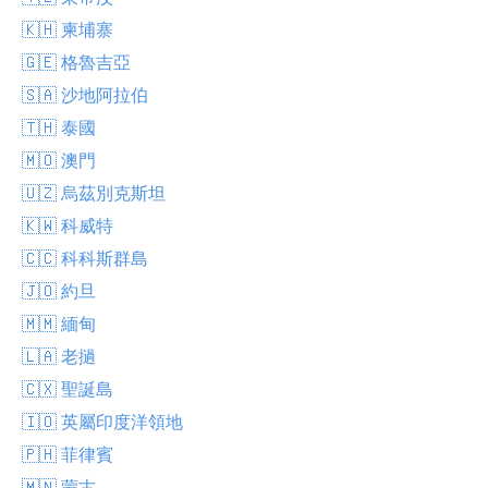
🇰🇭 柬埔寨
🇬🇪 格魯吉亞
🇸🇦 沙地阿拉伯
🇹🇭 泰國
🇲🇴 澳門
🇺🇿 烏茲別克斯坦
🇰🇼 科威特
🇨🇨 科科斯群島
🇯🇴 約旦
🇲🇲 緬甸
🇱🇦 老撾
🇨🇽 聖誕島
🇮🇴 英屬印度洋領地
🇵🇭 菲律賓
🇲🇳 蒙古