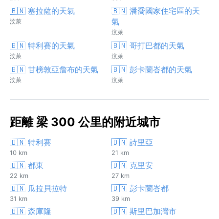
🇧🇳 塞拉薩的天氣
🇧🇳 潘喬國家住宅區的天
氣
汶萊
汶萊
🇧🇳 特利賽的天氣
🇧🇳 哥打巴都的天氣
汶萊
汶萊
🇧🇳 甘榜敦亞詹布的天氣
🇧🇳 彭卡蘭峇都的天氣
汶萊
汶萊
距離 梁 300 公里的附近城市
🇧🇳 特利賽
🇧🇳 詩里亞
10 km
21 km
🇧🇳 都東
🇧🇳 克里安
22 km
27 km
🇧🇳 瓜拉貝拉特
🇧🇳 彭卡蘭峇都
31 km
39 km
🇧🇳 森庫隆
🇧🇳 斯里巴加灣市