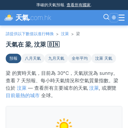
準確的天氣預報
.
查看所有國家
.
☰
天氣.
com.hk
🌐
請提供以下數值以進行轉換
汶萊
梁
>
>
天氣在 梁, 汶萊 🇧🇳
預報
八月天氣
九月天氣
全年平均
汶萊 天氣
梁 的實時天氣，目前為 30°C，天氣狀況為 sunny。
查看 7 天預報、每小時天氣情況和空氣質量指數。梁
位於
汶萊
— 查看所有主要城市的天氣
汶萊
, 或瀏覽
目前最熱的城市
全球。