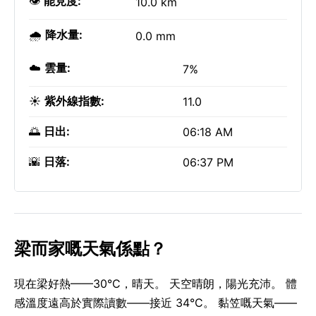
👁️
能見度:
10.0 km
🌧️
降水量:
0.0 mm
☁️
雲量:
7%
☀️
紫外線指數:
11.0
🌅
日出:
06:18 AM
🌇
日落:
06:37 PM
梁而家嘅天氣係點？
現在梁好熱——30°C，晴天。 天空晴朗，陽光充沛。 體
感溫度遠高於實際讀數——接近 34°C。 黏笠嘅天氣——