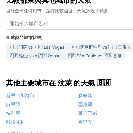
比較都東與其他城市的天氣
搜尋全球任何城市，並排比較溫度、天氣狀況和預測。
全球熱門城市比較:
🇪🇬 開羅 vs 🇺🇸 Las Vegas
🇳🇱 阿姆斯特丹 vs 🇺🇸 三藩市
🇦🇹 維也納 vs 🇯🇵 Osaka
🇧🇷 São Paulo vs 🇰🇷 首爾
其他主要城市在 汶萊 的天氣 🇧🇳
斯里巴加灣市
森庫隆
詩里亞
塞拉薩
特利賽
哥打巴都
默拉甘村
克里安