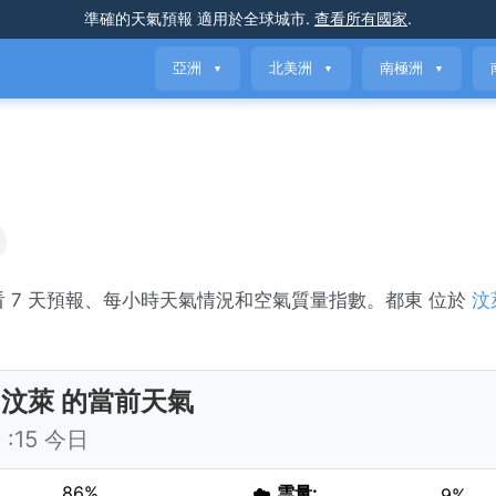
準確的天氣預報
適用於全球城市
.
查看所有國家
.
亞洲
北美洲
南極洲
▼
▼
▼
。查看 7 天預報、每小時天氣情況和空氣質量指數。都東 位於
汶
。
 汶萊 的當前天氣
:15 今日
86%
☁️
雲量:
9%