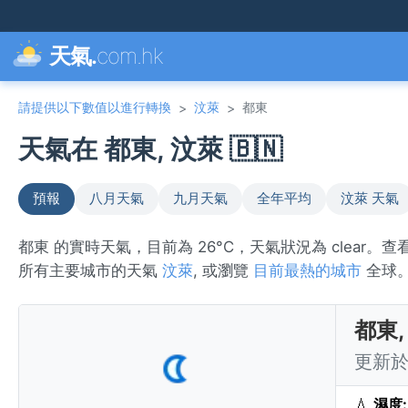
天氣.
com.hk
請提供以下數值以進行轉換
汶萊
都東
>
>
天氣在 都東, 汶萊 🇧🇳
預報
八月天氣
九月天氣
全年平均
汶萊 天氣
都東 的實時天氣，目前為 26°C，天氣狀況為 clear
所有主要城市的天氣
汶萊
, 或瀏覽
目前最熱的城市
全球
都東,
更新於 
💧
濕度: