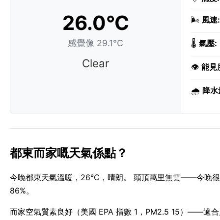
26.0°C
🌬️
風速:
感覺像 29.1°C
🌡️
氣壓:
Clear
👁️
能見
🌧️
降水
都東而家嘅天氣係點？
今晚都東天氣溫暖，26°C，晴朗。 頭頂萬里無雲——今晚很
86%。
而家空氣質素良好（美國 EPA 指數 1，PM2.5 15）——適合戶