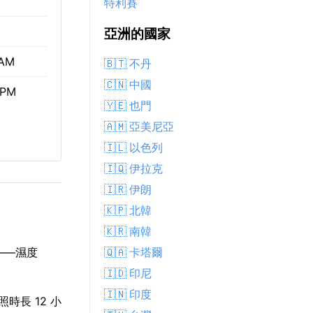
特利賽
亞洲的國家
 AM
🇧🇹 不丹
🇨🇳 中國
 PM
🇾🇪 也門
🇦🇲 亞美尼亞
🇮🇱 以色列
🇮🇶 伊拉克
🇮🇷 伊朗
🇰🇵 北韓
🇰🇷 南韓
🇶🇦 卡塔爾
——濕度
🇮🇩 印尼
🇮🇳 印度
照時長 12 小