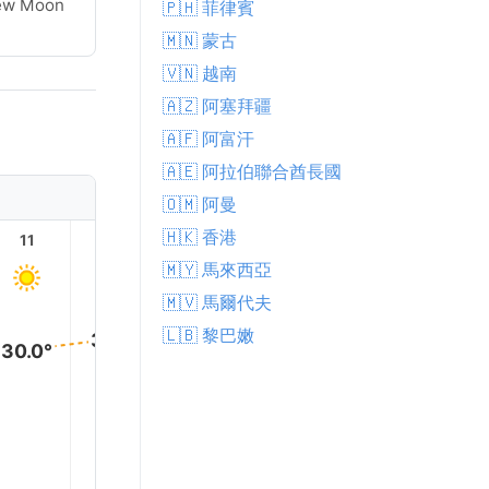
ew Moon
🇵🇭 菲律賓
🇲🇳 蒙古
🇻🇳 越南
🇦🇿 阿塞拜疆
🇦🇫 阿富汗
🇦🇪 阿拉伯聯合酋長國
🇴🇲 阿曼
🇭🇰 香港
11
12
13
14
15
16
🇲🇾 馬來西亞
🇲🇻 馬爾代夫
🇱🇧 黎巴嫩
31.0°
31.0°
31.0°
31.0°
30.0°
30.0°