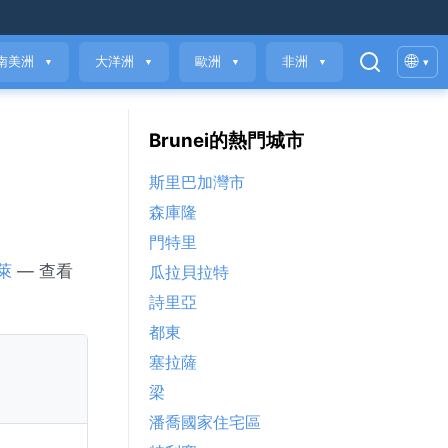
🌐
南美洲
大洋洲
歐洲
非洲
▾
▼
▼
▼
▼
Brunei的熱門城市
斯里巴加灣市
森庫隆
門特里
萊
— 查看
瓜拉貝拉特
詩里亞
都東
塞拉薩
梁
潘喬國家住宅區