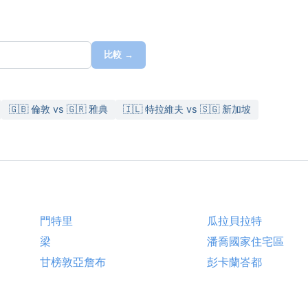
比較 →
🇬🇧 倫敦 vs 🇬🇷 雅典
🇮🇱 特拉維夫 vs 🇸🇬 新加坡
門特里
瓜拉貝拉特
梁
潘喬國家住宅區
甘榜敦亞詹布
彭卡蘭峇都