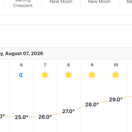
New Moon
New Moon
N
Crescent
ay, August 07, 2026
6
7
8
9
10
29.0°
28.0°
27.0°
0°
26.0°
25.0°