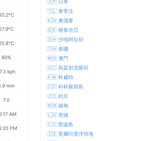
🇯🇵 日本
🇹🇱 東帝汶
30.2°C
🇰🇭 柬埔寨
27.9°C
🇬🇪 格魯吉亞
🇸🇦 沙地阿拉伯
25.8°C
🇹🇭 泰國
80%
🇲🇴 澳門
🇺🇿 烏茲別克斯坦
7.3 kph
🇰🇼 科威特
5.9 mm
🇨🇨 科科斯群島
🇯🇴 約旦
7.0
🇲🇲 緬甸
6:17 AM
🇱🇦 老撾
🇨🇽 聖誕島
6:35 PM
🇮🇴 英屬印度洋領地