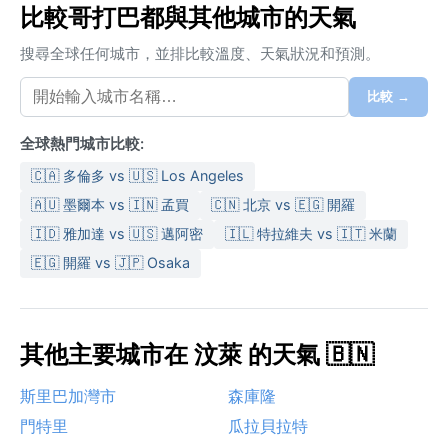
比較哥打巴都與其他城市的天氣
搜尋全球任何城市，並排比較溫度、天氣狀況和預測。
比較 →
全球熱門城市比較:
🇨🇦 多倫多 vs 🇺🇸 Los Angeles
🇦🇺 墨爾本 vs 🇮🇳 孟買
🇨🇳 北京 vs 🇪🇬 開羅
🇮🇩 雅加達 vs 🇺🇸 邁阿密
🇮🇱 特拉維夫 vs 🇮🇹 米蘭
🇪🇬 開羅 vs 🇯🇵 Osaka
其他主要城市在 汶萊 的天氣 🇧🇳
斯里巴加灣市
森庫隆
門特里
瓜拉貝拉特