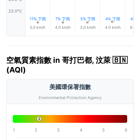
23.0°C
11% 下雨
7% 下雨
5% 下雨
4% 下雨
4% 
↑
↑
↑
↑
5.0 km/h
4.0 km/h
3.0 km/h
4.0 km/h
6.0 k
空氣質素指數 in 哥打巴都, 汶萊 🇧🇳
(AQI)
美國環保署指數
Environmental Protection Agency
2
1
2
3
4
5
6