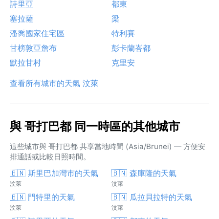
詩里亞
都東
塞拉薩
梁
潘喬國家住宅區
特利賽
甘榜敦亞詹布
彭卡蘭峇都
默拉甘村
克里安
查看所有城市的天氣 汶萊
與 哥打巴都 同一時區的其他城市
這些城市與 哥打巴都 共享當地時間 (Asia/Brunei) — 方便安
排通話或比較日照時間。
🇧🇳 斯里巴加灣市的天氣
🇧🇳 森庫隆的天氣
汶萊
汶萊
🇧🇳 門特里的天氣
🇧🇳 瓜拉貝拉特的天氣
汶萊
汶萊