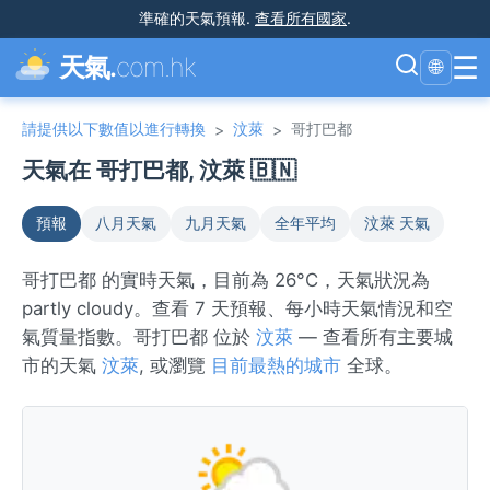
準確的天氣預報
.
查看所有國家
.
☰
天氣.
com.hk
🌐
請提供以下數值以進行轉換
汶萊
哥打巴都
>
>
天氣在 哥打巴都, 汶萊 🇧🇳
預報
八月天氣
九月天氣
全年平均
汶萊 天氣
哥打巴都 的實時天氣，目前為 26°C，天氣狀況為
partly cloudy。查看 7 天預報、每小時天氣情況和空
氣質量指數。哥打巴都 位於
汶萊
— 查看所有主要城
市的天氣
汶萊
, 或瀏覽
目前最熱的城市
全球。