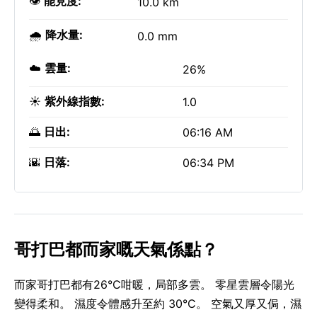
👁️
能見度:
10.0 km
🌧️
降水量:
0.0 mm
☁️
雲量:
26%
☀️
紫外線指數:
1.0
🌅
日出:
06:16 AM
🌇
日落:
06:34 PM
哥打巴都而家嘅天氣係點？
而家哥打巴都有26°C咁暖，局部多雲。 零星雲層令陽光
變得柔和。 濕度令體感升至約 30°C。 空氣又厚又侷，濕