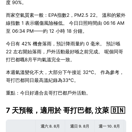
度 90%。
而家空氣質素一般：EPA指數2，PM2.5 22。 溫和的紫外
線指數 1 表示曬傷風險極低。 今日日照時間由 06:16 AM
至 06:34 PM——約 12 小時 18 分鐘。
今日有 42% 機會落雨，預計降雨量約 0 毫米。 預計喺
22 左右開始落雨，戶外活動最好喺之前完成。 呢個同哥
打巴都嘅8月平均氣溫完全一致。
本週氣溫變化不大，大部分下午接近 32°C。 作為參考，
哥打巴都同日最高溫紀錄為33°C。
重點：今日好適合去哥打巴都戶外活動。
7 天預報，適用於 哥打巴都, 汶萊 🇧🇳
週六 8. 8月
週日 9. 8月
週一 10. 8月
週