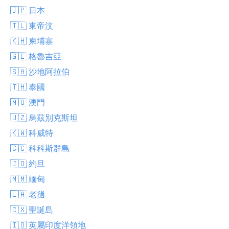
🇯🇵 日本
🇹🇱 東帝汶
🇰🇭 柬埔寨
🇬🇪 格魯吉亞
🇸🇦 沙地阿拉伯
🇹🇭 泰國
🇲🇴 澳門
🇺🇿 烏茲別克斯坦
🇰🇼 科威特
🇨🇨 科科斯群島
🇯🇴 約旦
🇲🇲 緬甸
🇱🇦 老撾
🇨🇽 聖誕島
🇮🇴 英屬印度洋領地