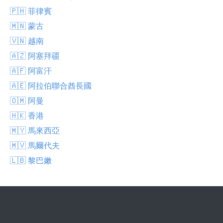
🇵🇭 菲律賓
🇲🇳 蒙古
🇻🇳 越南
🇦🇿 阿塞拜疆
🇦🇫 阿富汗
🇦🇪 阿拉伯聯合酋長國
🇴🇲 阿曼
🇭🇰 香港
🇲🇾 馬來西亞
🇲🇻 馬爾代夫
🇱🇧 黎巴嫩