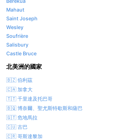
Berekua
Mahaut
Saint Joseph
Wesley
Soufrière
Salisbury
Castle Bruce
北美洲的國家
🇧🇿 伯利茲
🇨🇦 加拿大
🇹🇹 千里達及托巴哥
🇧🇶 博奈爾、聖尤斯特歇斯和薩巴
🇬🇹 危地馬拉
🇨🇺 古巴
🇨🇷 哥斯達黎加