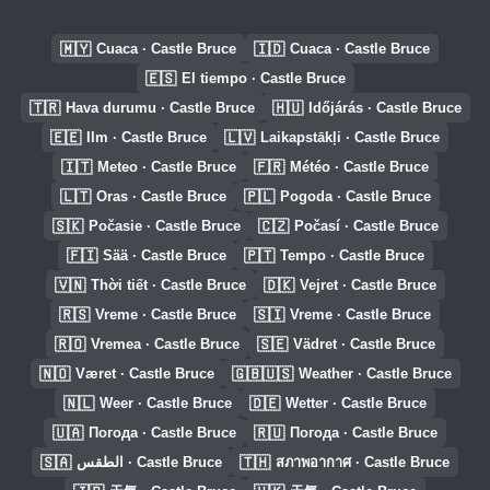
🇲🇾
🇮🇩
Cuaca · Castle Bruce
Cuaca · Castle Bruce
🇪🇸
El tiempo · Castle Bruce
🇹🇷
🇭🇺
Hava durumu · Castle Bruce
Időjárás · Castle Bruce
🇪🇪
🇱🇻
Ilm · Castle Bruce
Laikapstākļi · Castle Bruce
🇮🇹
🇫🇷
Meteo · Castle Bruce
Météo · Castle Bruce
🇱🇹
🇵🇱
Oras · Castle Bruce
Pogoda · Castle Bruce
🇸🇰
🇨🇿
Počasie · Castle Bruce
Počasí · Castle Bruce
🇫🇮
🇵🇹
Sää · Castle Bruce
Tempo · Castle Bruce
🇻🇳
🇩🇰
Thời tiết · Castle Bruce
Vejret · Castle Bruce
🇷🇸
🇸🇮
Vreme · Castle Bruce
Vreme · Castle Bruce
🇷🇴
🇸🇪
Vremea · Castle Bruce
Vädret · Castle Bruce
🇳🇴
🇬🇧🇺🇸
Været · Castle Bruce
Weather · Castle Bruce
🇳🇱
🇩🇪
Weer · Castle Bruce
Wetter · Castle Bruce
🇺🇦
🇷🇺
Погода · Castle Bruce
Погода · Castle Bruce
🇸🇦
🇹🇭
الطقس · Castle Bruce
สภาพอากาศ · Castle Bruce