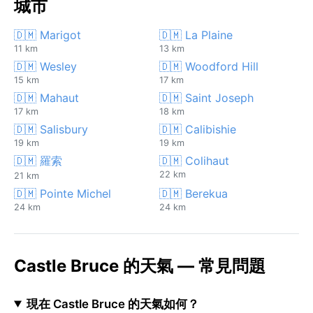
城市
🇩🇲 Marigot
🇩🇲 La Plaine
11 km
13 km
🇩🇲 Wesley
🇩🇲 Woodford Hill
15 km
17 km
🇩🇲 Mahaut
🇩🇲 Saint Joseph
17 km
18 km
🇩🇲 Salisbury
🇩🇲 Calibishie
19 km
19 km
🇩🇲 羅索
🇩🇲 Colihaut
22 km
21 km
🇩🇲 Pointe Michel
🇩🇲 Berekua
24 km
24 km
Castle Bruce 的天氣 — 常見問題
現在 Castle Bruce 的天氣如何？