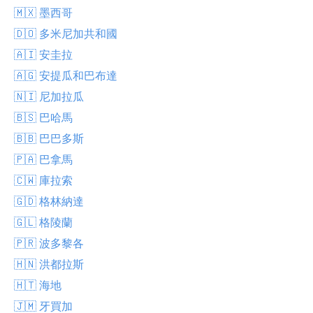
🇲🇽 墨西哥
🇩🇴 多米尼加共和國
🇦🇮 安圭拉
🇦🇬 安提瓜和巴布達
🇳🇮 尼加拉瓜
🇧🇸 巴哈馬
🇧🇧 巴巴多斯
🇵🇦 巴拿馬
🇨🇼 庫拉索
🇬🇩 格林納達
🇬🇱 格陵蘭
🇵🇷 波多黎各
🇭🇳 洪都拉斯
🇭🇹 海地
🇯🇲 牙買加