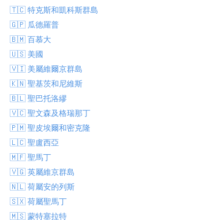
🇹🇨 特克斯和凱科斯群島
🇬🇵 瓜德羅普
🇧🇲 百慕大
🇺🇸 美國
🇻🇮 美屬維爾京群島
🇰🇳 聖基茨和尼維斯
🇧🇱 聖巴托洛繆
🇻🇨 聖文森及格瑞那丁
🇵🇲 聖皮埃爾和密克隆
🇱🇨 聖盧西亞
🇲🇫 聖馬丁
🇻🇬 英屬維京群島
🇳🇱 荷屬安的列斯
🇸🇽 荷屬聖馬丁
🇲🇸 蒙特塞拉特