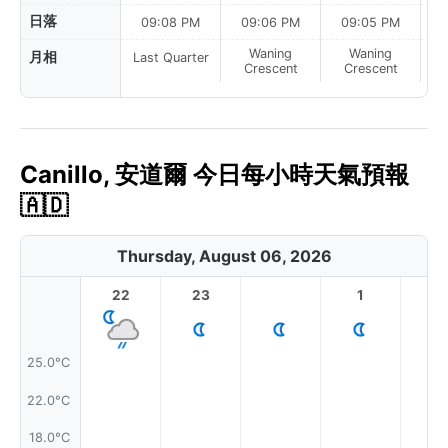
日落
09:08 PM
09:06 PM
09:05 PM
Waning
Waning
月相
Last Quarter
Crescent
Crescent
Canillo, 安道爾 今日每小時天氣預報
🇦🇩
Thursday, August 06, 2026
22
23
1
2
25.0°C
22.0°C
18.0°C