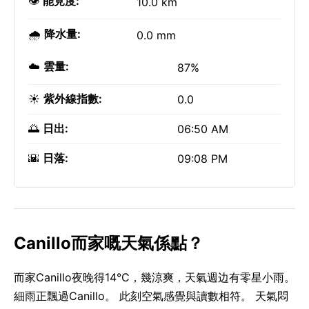
👁️
能見度:
10.0 km
🌧️
降水量:
0.0 mm
☁️
雲量:
87%
☀️
紫外線指數:
0.0
🌅
日出:
06:50 AM
🌇
日落:
09:08 PM
Canillo而家嘅天氣係點？
而家Canillo夜晚得14°C，幾涼爽，天氣週边有零星小雨。
細雨正飄過Canillo。 此刻空氣感覺與讀數相符。 天氣悶