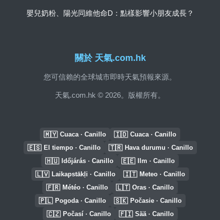
嬰兒奶粉、陽光同維他命D：點樣影響小朋友成長？
關於 天氣.com.hk
您可信賴的全球城市即時天氣預報來源。
天氣.com.hk © 2026。版權所有。
🇲🇾
🇮🇩
Cuaca · Canillo
Cuaca · Canillo
🇪🇸
🇹🇷
El tiempo · Canillo
Hava durumu · Canillo
🇭🇺
🇪🇪
Időjárás · Canillo
Ilm · Canillo
🇱🇻
🇮🇹
Laikapstākļi · Canillo
Meteo · Canillo
🇫🇷
🇱🇹
Météo · Canillo
Oras · Canillo
🇵🇱
🇸🇰
Pogoda · Canillo
Počasie · Canillo
🇨🇿
🇫🇮
Počasí · Canillo
Sää · Canillo