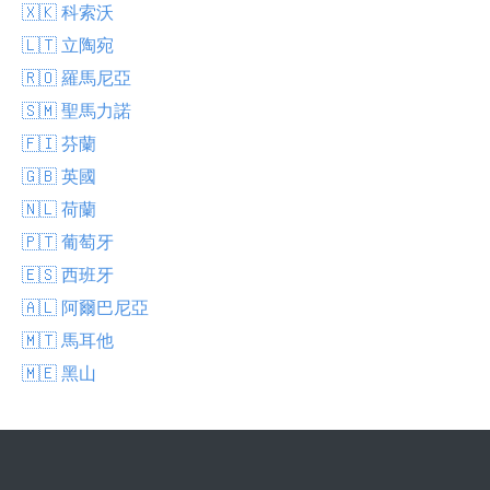
🇽🇰 科索沃
🇱🇹 立陶宛
🇷🇴 羅馬尼亞
🇸🇲 聖馬力諾
🇫🇮 芬蘭
🇬🇧 英國
🇳🇱 荷蘭
🇵🇹 葡萄牙
🇪🇸 西班牙
🇦🇱 阿爾巴尼亞
🇲🇹 馬耳他
🇲🇪 黑山