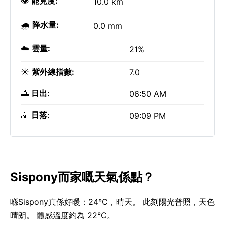
👁️
能見度:
10.0 km
🌧️
降水量:
0.0 mm
☁️
雲量:
21%
☀️
紫外線指數:
7.0
🌅
日出:
06:50 AM
🌇
日落:
09:09 PM
Sispony而家嘅天氣係點？
喺Sispony真係好暖：24°C，晴天。 此刻陽光普照，天色
晴朗。 體感溫度約為 22°C。