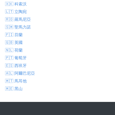
🇽🇰 科索沃
🇱🇹 立陶宛
🇷🇴 羅馬尼亞
🇸🇲 聖馬力諾
🇫🇮 芬蘭
🇬🇧 英國
🇳🇱 荷蘭
🇵🇹 葡萄牙
🇪🇸 西班牙
🇦🇱 阿爾巴尼亞
🇲🇹 馬耳他
🇲🇪 黑山