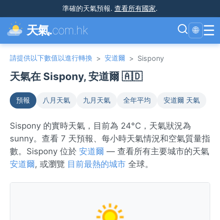
準確的天氣預報
.
查看所有國家
.
☰
天氣.
com.hk
🌐
請提供以下數值以進行轉換
安道爾
>
>
Sispony
天氣在 Sispony, 安道爾 🇦🇩
預報
八月天氣
九月天氣
全年平均
安道爾 天氣
Sispony 的實時天氣，目前為 24°C，天氣狀況為
sunny。查看 7 天預報、每小時天氣情況和空氣質量指
數。Sispony 位於
安道爾
— 查看所有主要城市的天氣
安道爾
, 或瀏覽
目前最熱的城市
全球。