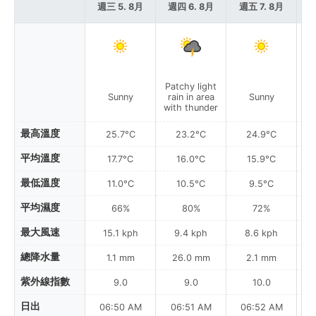
週三 5. 8月
週四 6. 8月
週五 7. 8月
週
Patchy light
Sunny
rain in area
Sunny
with thunder
最高溫度
25.7°C
23.2°C
24.9°C
平均溫度
17.7°C
16.0°C
15.9°C
最低溫度
11.0°C
10.5°C
9.5°C
平均濕度
66%
80%
72%
最大風速
15.1 kph
9.4 kph
8.6 kph
總降水量
1.1 mm
26.0 mm
2.1 mm
紫外線指數
9.0
9.0
10.0
日出
06:50 AM
06:51 AM
06:52 AM
0