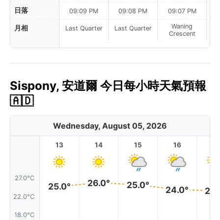
日落
09:09 PM
09:08 PM
09:07 PM
Waning
月相
Last Quarter
Last Quarter
Crescent
Sispony, 安道爾 今日每小時天氣預報
🇦🇩
Wednesday, August 05, 2026
13
14
15
16
17
27.0°C
26.0°
25.0°
25.0°
24.0°
24.
22.0°C
18.0°C