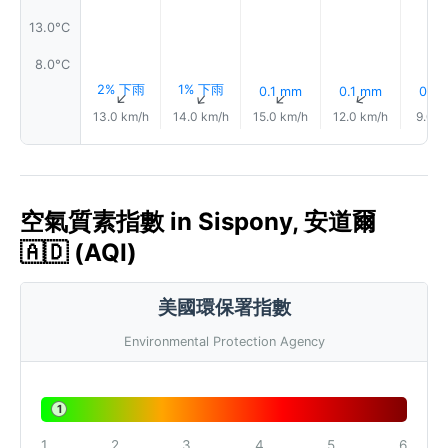
13.0°C
8.0°C
2% 下雨
1% 下雨
0.1 mm
0.1 mm
0.1 
↑
↑
↑
↑
13.0 km/h
14.0 km/h
15.0 km/h
12.0 km/h
9.0 k
空氣質素指數 in Sispony, 安道爾
🇦🇩 (AQI)
美國環保署指數
Environmental Protection Agency
1
1
2
3
4
5
6