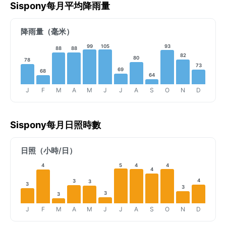
Sispony每月平均降雨量
降雨量（毫米）
99
105
93
88
88
82
80
78
73
69
68
64
J
F
M
A
M
J
J
A
S
O
N
D
Sispony每月日照時數
日照（小時/日）
5
4
4
4
4
4
3
3
3
3
3
3
J
F
M
A
M
J
J
A
S
O
N
D