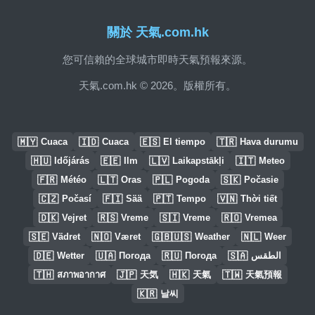
關於 天氣.com.hk
您可信賴的全球城市即時天氣預報來源。
天氣.com.hk © 2026。版權所有。
🇲🇾
🇮🇩
🇪🇸
🇹🇷
Cuaca
Cuaca
El tiempo
Hava durumu
🇭🇺
🇪🇪
🇱🇻
🇮🇹
Időjárás
Ilm
Laikapstākļi
Meteo
🇫🇷
🇱🇹
🇵🇱
🇸🇰
Météo
Oras
Pogoda
Počasie
🇨🇿
🇫🇮
🇵🇹
🇻🇳
Počasí
Sää
Tempo
Thời tiết
🇩🇰
🇷🇸
🇸🇮
🇷🇴
Vejret
Vreme
Vreme
Vremea
🇸🇪
🇳🇴
🇬🇧🇺🇸
🇳🇱
Vädret
Været
Weather
Weer
🇩🇪
🇺🇦
🇷🇺
🇸🇦
Wetter
Погода
Погода
الطقس
🇹🇭
🇯🇵
🇭🇰
🇹🇼
สภาพอากาศ
天気
天氣
天氣預報
🇰🇷
날씨