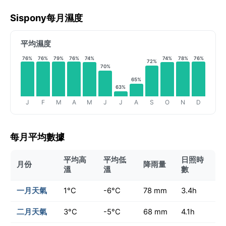
Sispony每月濕度
平均濕度
76%
76%
79%
76%
74%
74%
78%
76%
72%
70%
65%
63%
J
F
M
A
M
J
J
A
S
O
N
D
每月平均數據
平均高
平均低
日照時
月份
降雨量
溫
溫
數
一月天氣
1°C
-6°C
78 mm
3.4h
二月天氣
3°C
-5°C
68 mm
4.1h