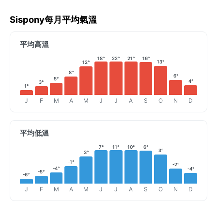
Sispony每月平均氣溫
平均高溫
18°
22°
21°
16°
13°
12°
8°
6°
5°
4°
3°
1°
J
F
M
A
M
J
J
A
S
O
N
D
平均低溫
7°
11°
10°
6°
3°
3°
-1°
-2°
-4°
-4°
-5°
-6°
J
F
M
A
M
J
J
A
S
O
N
D