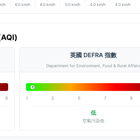
m/h
6.0 km/h
6.0 km/h
5.0 km/h
4.0 km/h
4.0 km/h
(AQI)
英國 DEFRA 指數
Department for Environment, Food & Rural Affair
1
6
1
3
5
7
9
低
空氣污染低