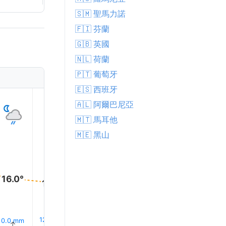
🇸🇲 聖馬力諾
🇫🇮 芬蘭
🇬🇧 英國
🇳🇱 荷蘭
🇵🇹 葡萄牙
🇪🇸 西班牙
1
2
3
4
5
🇦🇱 阿爾巴尼亞
🇲🇹 馬耳他
🇲🇪 黑山
16.0°
16.0°
15.0°
15.0°
15.0°
15.0°
12% 下雨
12% 下雨
11% 下雨
10% 下雨
10% 下
0.0 mm
↑
↑
↑
↑
↑
↑