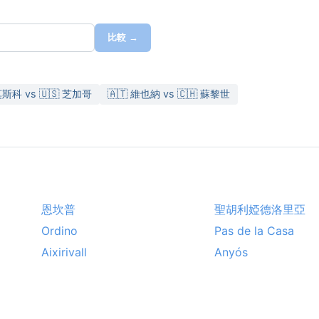
比較 →
莫斯科 vs 🇺🇸 芝加哥
🇦🇹 維也納 vs 🇨🇭 蘇黎世
恩坎普
聖胡利婭德洛里亞
Ordino
Pas de la Casa
Aixirivall
Anyós