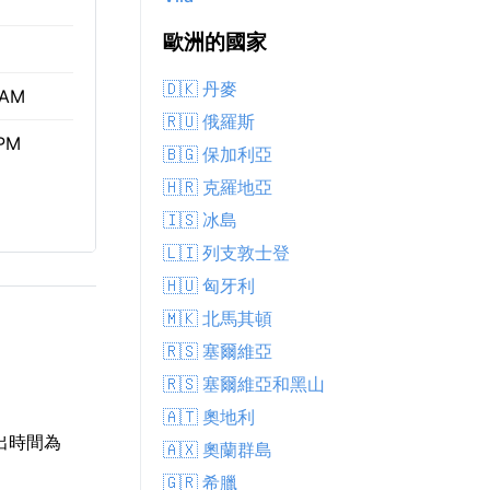
歐洲的國家
🇩🇰 丹麥
 AM
🇷🇺 俄羅斯
 PM
🇧🇬 保加利亞
🇭🇷 克羅地亞
🇮🇸 冰島
🇱🇮 列支敦士登
🇭🇺 匈牙利
🇲🇰 北馬其頓
🇷🇸 塞爾維亞
🇷🇸 塞爾維亞和黑山
🇦🇹 奧地利
日出時間為
🇦🇽 奧蘭群島
🇬🇷 希臘