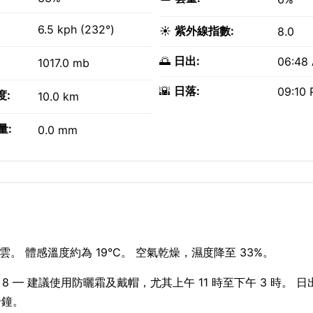
6.5 kph (232°)
☀️
紫外線指數:
8.0
🌅
日出:
06:48
1017.0 mb
🌇
日落:
09:10
度:
10.0 km
量:
0.0 mm
萬里無雲。 體感溫度約為 19°C。 空氣乾燥，濕度降至 33%。
 — 建議使用防曬霜及戴帽，尤其上午 11 時至下午 3 時。 
 分鐘。