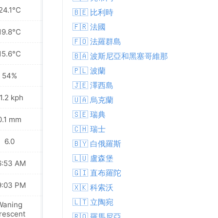
24.1°C
25.4°C
🇧🇪 比利時
🇫🇷 法國
19.8°C
20.6°C
🇫🇴 法羅群島
15.6°C
17.5°C
🇧🇦 波斯尼亞和黑塞哥維那
🇵🇱 波蘭
54%
50%
🇯🇪 澤西島
1.2 kph
10.4 kph
🇺🇦 烏克蘭
🇸🇪 瑞典
0.1 mm
0.9 mm
🇨🇭 瑞士
6.0
7.0
🇧🇾 白俄羅斯
🇱🇺 盧森堡
6:53 AM
06:54 AM
🇬🇮 直布羅陀
9:03 PM
09:02 PM
🇽🇰 科索沃
🇱🇹 立陶宛
Waning
New Moon
rescent
🇷🇴 羅馬尼亞