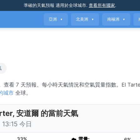
準確的天氣預報
適用於全球城市
.
查看所有國家
.
亞洲
北美洲
南極洲
▼
▼
▼
氣
nny。查看 7 天預報、每小時天氣情況和空氣質量指數。El Tart
的城市
全球。
Tarter, 安道爾 的當前天氣
13:15 今日
33%
☁️
雲量:
6%