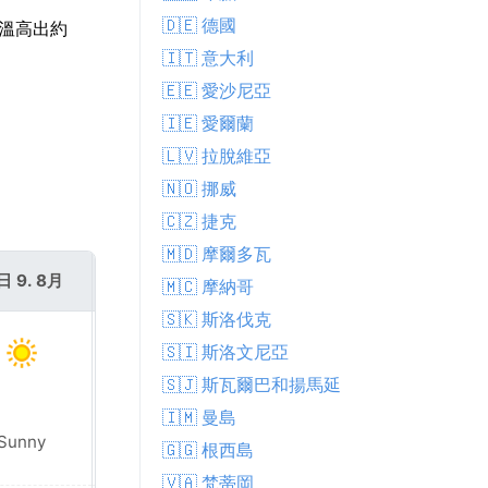
🇩🇪 德國
氣溫高出約
🇮🇹 意大利
🇪🇪 愛沙尼亞
🇮🇪 愛爾蘭
🇱🇻 拉脫維亞
🇳🇴 挪威
🇨🇿 捷克
🇲🇩 摩爾多瓦
日 9. 8月
週一 10. 8月
🇲🇨 摩納哥
🇸🇰 斯洛伐克
🇸🇮 斯洛文尼亞
🇸🇯 斯瓦爾巴和揚馬延
🇮🇲 曼島
Sunny
Sunny
🇬🇬 根西島
🇻🇦 梵蒂岡