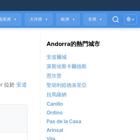
🌐
南美洲
大洋洲
歐洲
非洲
▾
▼
▼
▼
▼
Andorra的熱門城市
安道爾城
萊斯埃斯卡爾德斯
恩坎普
er 位於
安道
聖胡利婭德洛里亞
拉馬薩納
Canillo
Ordino
Pas de la Casa
Arinsal
Vila