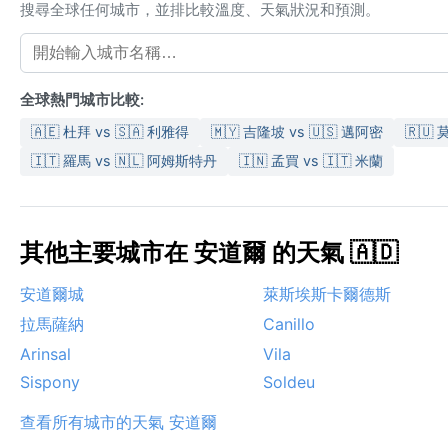
搜尋全球任何城市，並排比較溫度、天氣狀況和預測。
全球熱門城市比較:
🇦🇪 杜拜 vs 🇸🇦 利雅得
🇲🇾 吉隆坡 vs 🇺🇸 邁阿密
🇷🇺 
🇮🇹 羅馬 vs 🇳🇱 阿姆斯特丹
🇮🇳 孟買 vs 🇮🇹 米蘭
其他主要城市在 安道爾 的天氣 🇦🇩
安道爾城
萊斯埃斯卡爾德斯
拉馬薩納
Canillo
Arinsal
Vila
Sispony
Soldeu
查看所有城市的天氣 安道爾