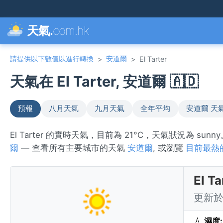
天氣.
com.hk
請提供以下數值以進行轉換
安道爾
>
>
El Tarter
天氣在 El Tarter, 安道爾 🇦🇩
預報
八月天氣
九月天氣
全年平均
安道爾 天
El Tarter 的實時天氣，目前為 21°C，天氣狀況為 su
爾
— 查看所有主要城市的天氣
安道爾
, 或瀏覽
目前最熱
El 
更新於 
💧
濕度: