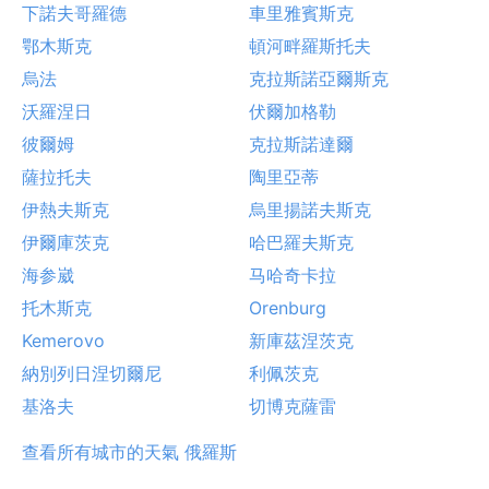
下諾夫哥羅德
車里雅賓斯克
鄂木斯克
頓河畔羅斯托夫
烏法
克拉斯諾亞爾斯克
沃羅涅日
伏爾加格勒
彼爾姆
克拉斯諾達爾
薩拉托夫
陶里亞蒂
伊熱夫斯克
烏里揚諾夫斯克
伊爾庫茨克
哈巴羅夫斯克
海参崴
马哈奇卡拉
托木斯克
Orenburg
Kemerovo
新庫茲涅茨克
納別列日涅切爾尼
利佩茨克
基洛夫
切博克薩雷
查看所有城市的天氣 俄羅斯