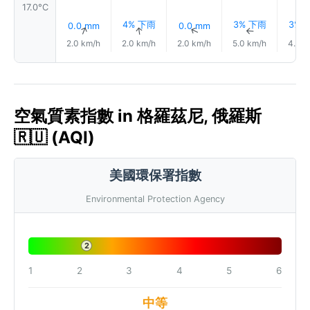
17.0°C
4% 下雨
3% 下雨
3% 
0.0 mm
0.0 mm
↑
↑
↑
↑
2.0 km/h
2.0 km/h
2.0 km/h
5.0 km/h
4.0 k
空氣質素指數 in 格羅茲尼, 俄羅斯
🇷🇺 (AQI)
美國環保署指數
Environmental Protection Agency
2
1
2
3
4
5
6
中等