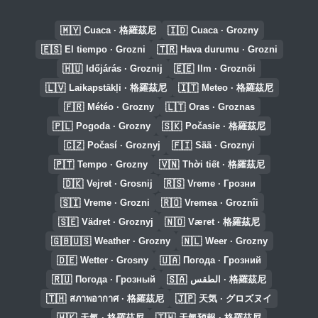
🇲🇾
🇮🇩
Cuaca · 格羅茲尼
Cuaca · Grozny
🇪🇸
🇹🇷
El tiempo · Grozni
Hava durumu · Grozni
🇭🇺
🇪🇪
Időjárás · Groznij
Ilm · Groznõi
🇱🇻
🇮🇹
Laikapstākļi · 格羅茲尼
Meteo · 格羅茲尼
🇫🇷
🇱🇹
Météo · Grozny
Oras · Groznas
🇵🇱
🇸🇰
Pogoda · Grozny
Počasie · 格羅茲尼
🇨🇿
🇫🇮
Počasí · Groznyj
Sää · Groznyi
🇵🇹
🇻🇳
Tempo · Grozny
Thời tiết · 格羅茲尼
🇩🇰
🇷🇸
Vejret · Grosnij
Vreme · Грозни
🇸🇮
🇷🇴
Vreme · Grozni
Vremea · Groznîi
🇸🇪
🇳🇴
Vädret · Groznyj
Været · 格羅茲尼
🇬🇧🇺🇸
🇳🇱
Weather · Grozny
Weer · Grozny
🇩🇪
🇺🇦
Wetter · Grosny
Погода · Грозний
🇷🇺
🇸🇦
Погода · Грозный
الطقس · 格羅茲尼
🇹🇭
🇯🇵
สภาพอากาศ · 格羅茲尼
天気 · グロズヌイ
🇭🇰
🇹🇼
天氣 · 格羅茲尼
天氣預報 · 格羅茲尼