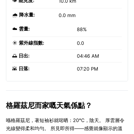
👁️
能見度:
10.0 km
🌧️
降水量:
0.0 mm
☁️
雲量:
88%
☀️
紫外線指數:
0.0
🌅
日出:
04:46 AM
🌇
日落:
07:20 PM
格羅茲尼而家嘅天氣係點？
喺格羅茲尼，著短袖衫就啱晒：20°C，陰天。 厚雲層令
光線變得柔和均勻。 所見即所得——感覺就像顯示的溫