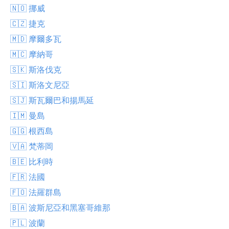
🇳🇴 挪威
🇨🇿 捷克
🇲🇩 摩爾多瓦
🇲🇨 摩納哥
🇸🇰 斯洛伐克
🇸🇮 斯洛文尼亞
🇸🇯 斯瓦爾巴和揚馬延
🇮🇲 曼島
🇬🇬 根西島
🇻🇦 梵蒂岡
🇧🇪 比利時
🇫🇷 法國
🇫🇴 法羅群島
🇧🇦 波斯尼亞和黑塞哥維那
🇵🇱 波蘭