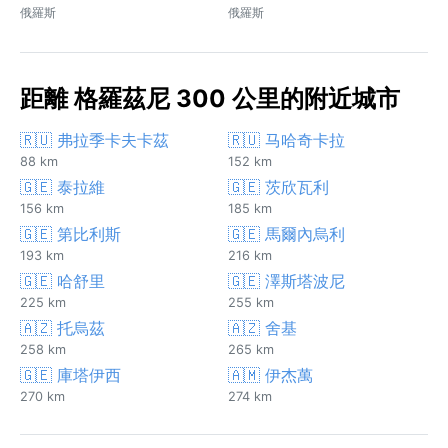
俄羅斯
俄羅斯
距離 格羅茲尼 300 公里的附近城市
🇷🇺 弗拉季卡夫卡茲
🇷🇺 马哈奇卡拉
88 km
152 km
🇬🇪 泰拉維
🇬🇪 茨欣瓦利
156 km
185 km
🇬🇪 第比利斯
🇬🇪 馬爾內烏利
193 km
216 km
🇬🇪 哈舒里
🇬🇪 澤斯塔波尼
225 km
255 km
🇦🇿 托烏茲
🇦🇿 舍基
258 km
265 km
🇬🇪 庫塔伊西
🇦🇲 伊杰萬
270 km
274 km