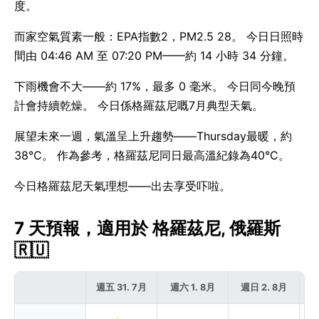
度。
而家空氣質素一般：EPA指數2，PM2.5 28。 今日日照時
間由 04:46 AM 至 07:20 PM——約 14 小時 34 分鐘。
下雨機會不大——約 17%，最多 0 毫米。 今日同今晚預
計會持續乾燥。 今日係格羅茲尼嘅7月典型天氣。
展望未來一週，氣溫呈上升趨勢——Thursday最暖，約
38°C。 作為參考，格羅茲尼同日最高溫紀錄為40°C。
今日格羅茲尼天氣理想——出去享受吓啦。
7 天預報，適用於 格羅茲尼, 俄羅斯
🇷🇺
週五 31. 7月
週六 1. 8月
週日 2. 8月
週