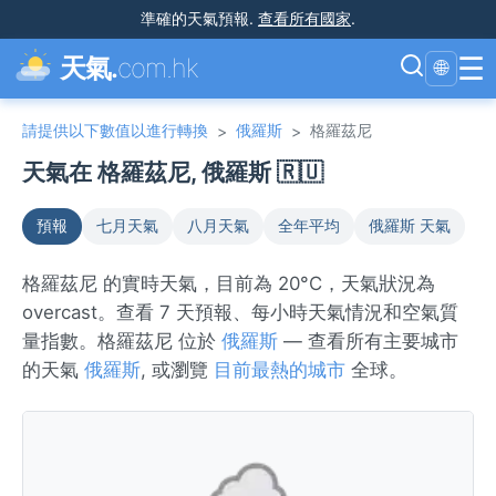
準確的天氣預報
.
查看所有國家
.
☰
天氣.
com.hk
🌐
請提供以下數值以進行轉換
俄羅斯
格羅茲尼
>
>
天氣在 格羅茲尼, 俄羅斯 🇷🇺
預報
七月天氣
八月天氣
全年平均
俄羅斯 天氣
格羅茲尼 的實時天氣，目前為 20°C，天氣狀況為
overcast。查看 7 天預報、每小時天氣情況和空氣質
量指數。格羅茲尼 位於
俄羅斯
— 查看所有主要城市
的天氣
俄羅斯
, 或瀏覽
目前最熱的城市
全球。