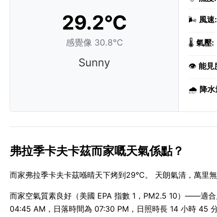
29.2°C
🌬️
風速:
感覺像 30.8°C
🌡️
氣壓:
Sunny
👁️
能見
🌧️
降水
弗拉季卡夫卡茲而家嘅天氣係點？
而家弗拉季卡夫卡茲喺晴天下烤到29°C。 天朗氣清，萬里無雲
而家空氣質素良好（美國 EPA 指數 1，PM2.5 10）—
04:45 AM，日落時間為 07:30 PM，日照時長 14 小時 45