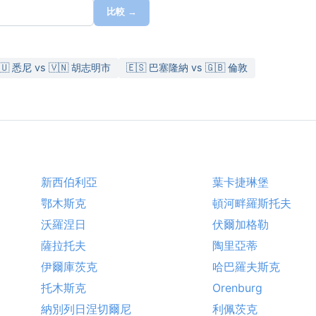
比較 →
🇺 悉尼 vs 🇻🇳 胡志明市
🇪🇸 巴塞隆納 vs 🇬🇧 倫敦
新西伯利亞
葉卡捷琳堡
鄂木斯克
頓河畔羅斯托夫
沃羅涅日
伏爾加格勒
薩拉托夫
陶里亞蒂
伊爾庫茨克
哈巴羅夫斯克
托木斯克
Orenburg
納別列日涅切爾尼
利佩茨克