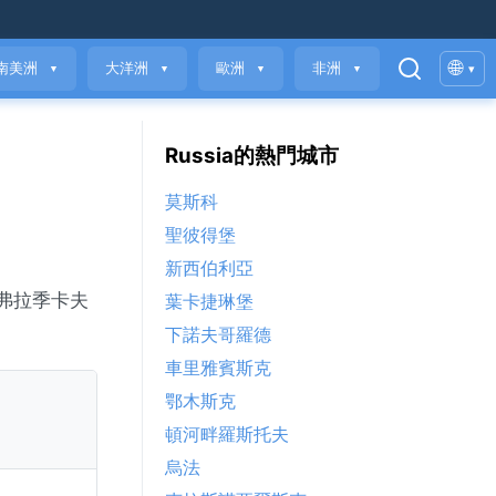
🌐
南美洲
大洋洲
歐洲
非洲
▾
▼
▼
▼
▼
Russia的熱門城市
莫斯科
聖彼得堡
新西伯利亞
。弗拉季卡夫
葉卡捷琳堡
下諾夫哥羅德
車里雅賓斯克
鄂木斯克
頓河畔羅斯托夫
烏法