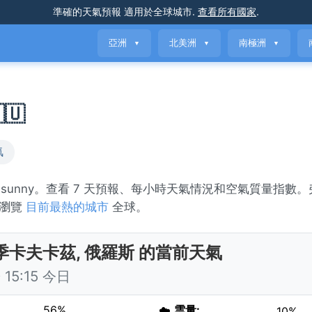
準確的天氣預報
適用於全球城市
.
查看所有國家
.
亞洲
北美洲
南極洲
▼
▼
▼
🇺
氣
 sunny。查看 7 天預報、每小時天氣情況和空氣質量指數
或瀏覽
目前最熱的城市
全球。
季卡夫卡茲, 俄羅斯 的當前天氣
15:15 今日
56%
☁️
雲量:
10%