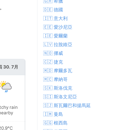
🇬🇷 希臘
C。
🇩🇪 德國
🇮🇹 意大利
🇪🇪 愛沙尼亞
🇮🇪 愛爾蘭
🇱🇻 拉脫維亞
🇳🇴 挪威
🇨🇿 捷克
 30. 7月
週五 31. 7月
🇲🇩 摩爾多瓦
🇲🇨 摩納哥
🇸🇰 斯洛伐克
🇸🇮 斯洛文尼亞
🇸🇯 斯瓦爾巴和揚馬延
tchy rain
Patchy rain
nearby
nearby
🇮🇲 曼島
🇬🇬 根西島
20.9°C
20.8°C