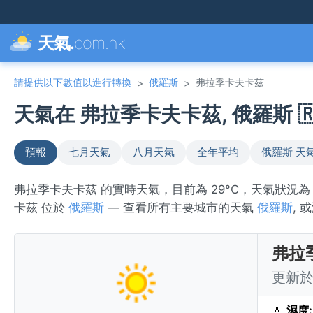
天氣.
com.hk
請提供以下數值以進行轉換
俄羅斯
弗拉季卡夫卡茲
>
>
天氣在 弗拉季卡夫卡茲, 俄羅斯 🇷
預報
七月天氣
八月天氣
全年平均
俄羅斯 天
弗拉季卡夫卡茲 的實時天氣，目前為 29°C，天氣狀況為
卡茲 位於
俄羅斯
— 查看所有主要城市的天氣
俄羅斯
, 
弗拉
更新於 
💧
濕度: