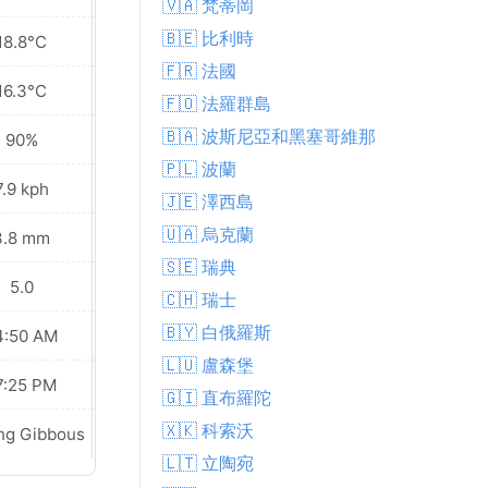
🇻🇦 梵蒂岡
🇧🇪 比利時
18.8°C
17.8°C
🇫🇷 法國
16.3°C
14.8°C
🇫🇴 法羅群島
🇧🇦 波斯尼亞和黑塞哥維那
90%
88%
🇵🇱 波蘭
7.9 kph
5.4 kph
🇯🇪 澤西島
🇺🇦 烏克蘭
3.8 mm
4.0 mm
🇸🇪 瑞典
5.0
5.0
🇨🇭 瑞士
🇧🇾 白俄羅斯
4:50 AM
04:51 AM
🇱🇺 盧森堡
7:25 PM
07:24 PM
🇬🇮 直布羅陀
🇽🇰 科索沃
ng Gibbous
Waning Gibbous
🇱🇹 立陶宛