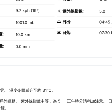
9.7 kph (19°)
☀️
紫外線指數:
5.0
🌅
日出:
04:45
1001.0 mb
🌇
日落:
07:30
度:
10.0 km
量:
0.0 mm
。 濕度令體感升至約 31°C。
—適合戶外運動。 紫外線指數中等，為 5 — 正午時分請稍加注意。 
 分鐘。