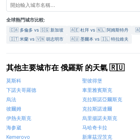
全球熱門城市比較:
🇨🇦 多倫多 vs 🇸🇬 新加坡
🇦🇪 杜拜 vs 🇳🇱 阿姆斯特丹

🇮🇹 米蘭 vs 🇻🇳 胡志明市
🇦🇺 墨爾本 vs 🇮🇱 特拉維夫
其他主要城市在 俄羅斯 的天氣 🇷🇺
莫斯科
聖彼得堡
下諾夫哥羅德
車里雅賓斯克
烏法
克拉斯諾亞爾斯克
彼爾姆
克拉斯諾達爾
伊熱夫斯克
烏里揚諾夫斯克
海参崴
马哈奇卡拉
Kemerovo
新庫茲涅茨克