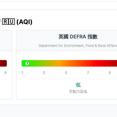
🇺 (AQI)
英國 DEFRA 指數
Department for Environment, Food & Rural Affair
1
6
1
3
5
7
9
低
空氣污染低