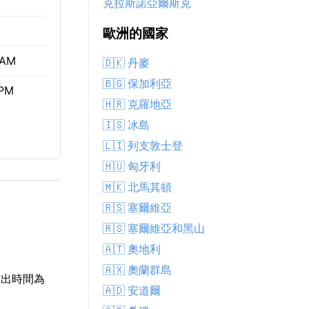
克拉斯諾亞爾斯克
歐洲的國家
 AM
🇩🇰 丹麥
🇧🇬 保加利亞
 PM
🇭🇷 克羅地亞
🇮🇸 冰島
🇱🇮 列支敦士登
🇭🇺 匈牙利
🇲🇰 北馬其頓
🇷🇸 塞爾維亞
🇷🇸 塞爾維亞和黑山
🇦🇹 奧地利
🇦🇽 奧蘭群島
日出時間為
🇦🇩 安道爾