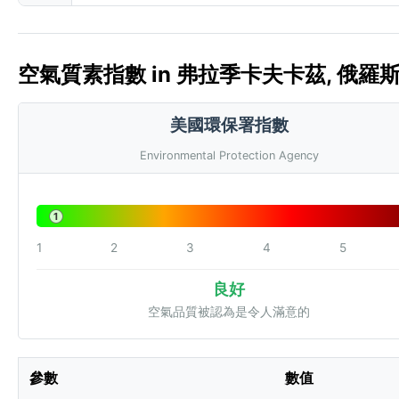
空氣質素指數 in 弗拉季卡夫卡茲, 俄羅斯 🇷
美國環保署指數
Environmental Protection Agency
1
1
2
3
4
5
良好
空氣品質被認為是令人滿意的
參數
數值