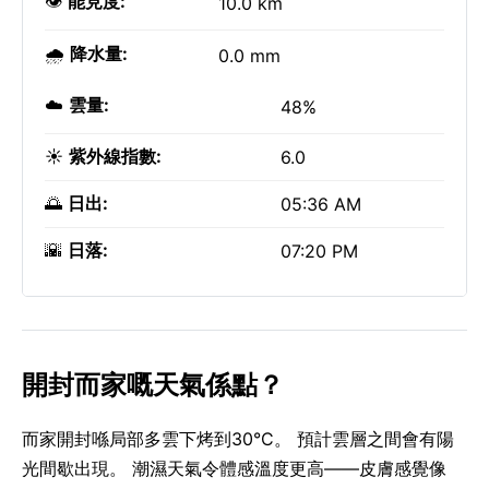
👁️
能見度:
10.0 km
🌧️
降水量:
0.0 mm
☁️
雲量:
48%
☀️
紫外線指數:
6.0
🌅
日出:
05:36 AM
🌇
日落:
07:20 PM
開封而家嘅天氣係點？
而家開封喺局部多雲下烤到30°C。 預計雲層之間會有陽
光間歇出現。 潮濕天氣令體感溫度更高——皮膚感覺像