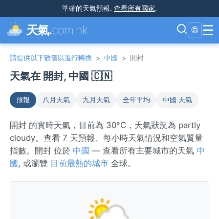
準確的天氣預報
.
查看所有國家
.
☰
天氣.
com.hk
🌐
請提供以下數值以進行轉換
中國
開封
>
>
天氣在 開封, 中國 🇨🇳
預報
八月天氣
九月天氣
全年平均
中國 天氣
開封 的實時天氣，目前為 30°C，天氣狀況為 partly
cloudy。查看 7 天預報、每小時天氣情況和空氣質量
指數。開封 位於
中國
— 查看所有主要城市的天氣
中
國
, 或瀏覽
目前最熱的城市
全球。