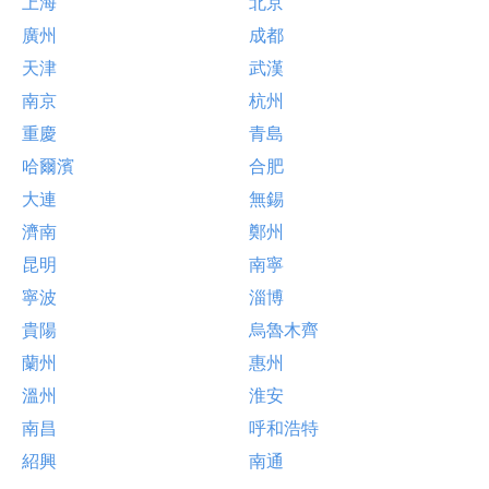
上海
北京
廣州
成都
天津
武漢
南京
杭州
重慶
青島
哈爾濱
合肥
大連
無錫
濟南
鄭州
昆明
南寧
寧波
淄博
貴陽
烏魯木齊
蘭州
惠州
溫州
淮安
南昌
呼和浩特
紹興
南通