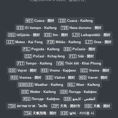
🇲🇾
🇮🇩
Cuaca · 開封
Cuaca · Kaifeng
🇪🇸
🇹🇷
El tiempo · Kaifeng
Hava durumu · 開封
🇭🇺
🇪🇪
🇱🇻
Időjárás · 開封
Ilm · 開封
Laikapstākļi · 開封
🇮🇹
🇫🇷
🇱🇹
Meteo · Kai Feng
Météo · Kaifeng
Oras · 開封
🇵🇱
🇸🇰
Pogoda · Kaifeng
Počasie · 開封
🇨🇿
🇫🇮
Počasí · Kchaj-feng
Sää · 開封
🇵🇹
🇻🇳
Tempo · Kaifeng
Thời tiết · Khai Phong
🇩🇰
🇷🇸
🇸🇮
Vejret · 開封
Vreme · Кајфенг
Vreme · 開封
🇷🇴
🇸🇪
🇳🇴
Vremea · 開封
Vädret · 開封
Været · 開封
🇬🇧🇺🇸
🇳🇱
Weather · Kaifeng
Weer · Kaifeng
🇩🇪
🇺🇦
Wetter · Kaifeng
Погода · Кайфен
🇷🇺
🇸🇦
Погода · Кайфэн
الطقس · كايفنغ
🇹🇭
🇯🇵
🇭🇰
สภาพอากาศ · ไคเฟิง
天気 · 開封市
天氣 · 開封
🇹🇼
🇰🇷
天氣預報 · 開封
날씨 · 카이펑 시