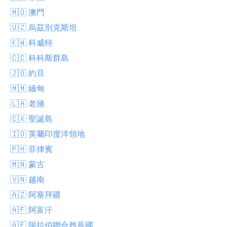
🇲🇴 澳門
🇺🇿 烏茲別克斯坦
🇰🇼 科威特
🇨🇨 科科斯群島
🇯🇴 約旦
🇲🇲 緬甸
🇱🇦 老撾
🇨🇽 聖誕島
🇮🇴 英屬印度洋領地
🇵🇭 菲律賓
🇲🇳 蒙古
🇻🇳 越南
🇦🇿 阿塞拜疆
🇦🇫 阿富汗
🇦🇪 阿拉伯聯合酋長國