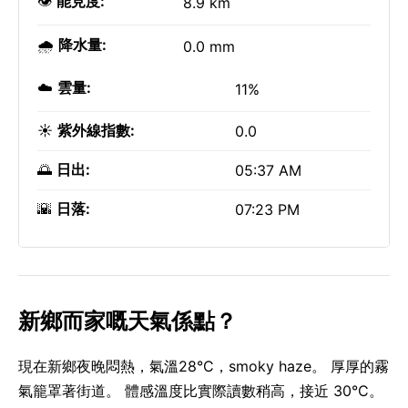
👁️
能見度:
8.9 km
🌧️
降水量:
0.0 mm
☁️
雲量:
11%
☀️
紫外線指數:
0.0
🌅
日出:
05:37 AM
🌇
日落:
07:23 PM
新鄉而家嘅天氣係點？
現在新鄉夜晚悶熱，氣溫28°C，smoky haze。 厚厚的霧
氣籠罩著街道。 體感溫度比實際讀數稍高，接近 30°C。