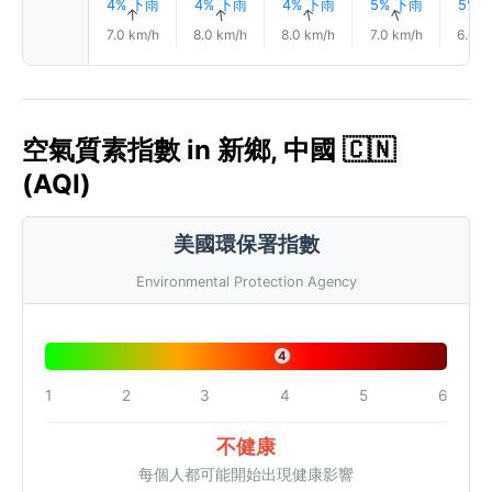
4% 下雨
4% 下雨
4% 下雨
5% 下雨
5% 
↑
↑
↑
↑
7.0 km/h
8.0 km/h
8.0 km/h
7.0 km/h
6.0 k
空氣質素指數 in 新鄉, 中國 🇨🇳
(AQI)
美國環保署指數
Environmental Protection Agency
4
1
2
3
4
5
6
不健康
每個人都可能開始出現健康影響