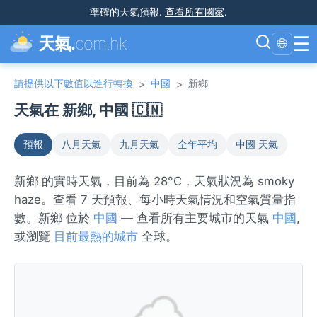
準確的天氣預報
.
查看所有國家
.
☰
天氣.
com.hk
🌐
請提供以下數值以進行轉換
中國
新鄉
>
>
天氣在 新鄉, 中國 🇨🇳
預報
八月天氣
九月天氣
全年平均
中國 天氣
新鄉 的實時天氣，目前為 28°C，天氣狀況為 smoky
haze。查看 7 天預報、每小時天氣情況和空氣質量指
數。新鄉 位於
中國
— 查看所有主要城市的天氣
中國
,
或瀏覽
目前最熱的城市
全球。