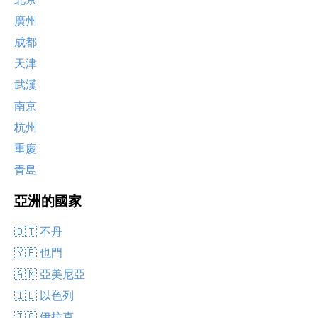
廣州
成都
天津
武漢
南京
杭州
重慶
青島
亞洲的國家
🇧🇹 不丹
🇾🇪 也門
🇦🇲 亞美尼亞
🇮🇱 以色列
🇮🇶 伊拉克