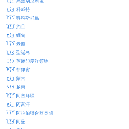
🇺🇿 烏茲別克斯坦
🇰🇼 科威特
🇨🇨 科科斯群島
🇯🇴 約旦
🇲🇲 緬甸
🇱🇦 老撾
🇨🇽 聖誕島
🇮🇴 英屬印度洋領地
🇵🇭 菲律賓
🇲🇳 蒙古
🇻🇳 越南
🇦🇿 阿塞拜疆
🇦🇫 阿富汗
🇦🇪 阿拉伯聯合酋長國
🇴🇲 阿曼