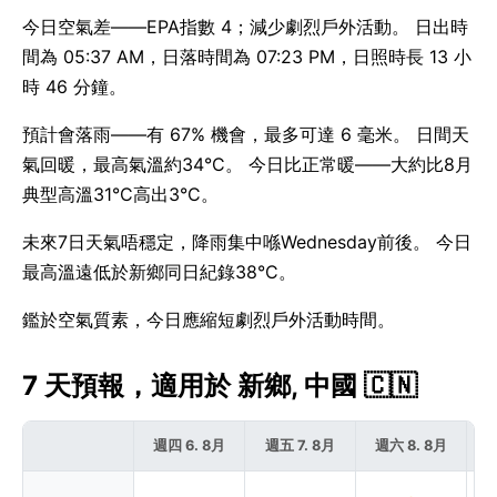
今日空氣差——EPA指數 4；減少劇烈戶外活動。 日出時
間為 05:37 AM，日落時間為 07:23 PM，日照時長 13 小
時 46 分鐘。
預計會落雨——有 67% 機會，最多可達 6 毫米。 日間天
氣回暖，最高氣溫約34°C。 今日比正常暖——大約比8月
典型高溫31°C高出3°C。
未來7日天氣唔穩定，降雨集中喺Wednesday前後。 今日
最高溫遠低於新鄉同日紀錄38°C。
鑑於空氣質素，今日應縮短劇烈戶外活動時間。
7 天預報，適用於 新鄉, 中國 🇨🇳
週四 6. 8月
週五 7. 8月
週六 8. 8月
週