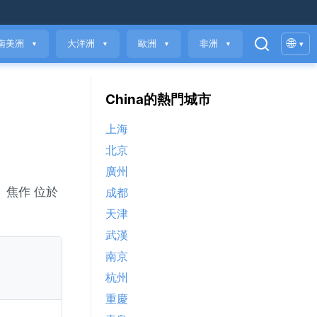
🌐
南美洲
大洋洲
歐洲
非洲
▾
▼
▼
▼
▼
China的熱門城市
上海
北京
廣州
數。焦作 位於
成都
天津
武漢
南京
杭州
重慶