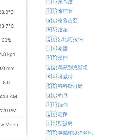
🇹🇱 東帝汶
🇰🇭 柬埔寨
28.0°C
26.9°C
🇬🇪 格魯吉亞
23.7°C
22.5°C
🇧🇳 汶萊
🇸🇦 沙地阿拉伯
60%
64%
🇹🇭 泰國
4.8 kph
16.9 kph
🇲🇴 澳門
🇺🇿 烏茲別克斯坦
0.0 mm
0.0 mm
🇰🇼 科威特
8.0
8.0
🇨🇨 科科斯群島
🇯🇴 約旦
5:43 AM
05:44 AM
🇲🇲 緬甸
7:20 PM
07:19 PM
🇱🇦 老撾
🇨🇽 聖誕島
ew Moon
New Moon
🇮🇴 英屬印度洋領地