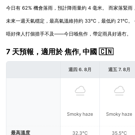
今日有 62% 機會落雨，預計降雨量約 4 毫米。 而家落緊
未來一週天氣穩定，最高氣溫維持約 33°C，最低約 21°C
唔好俾人打個措手不及——今日喺焦作，帶定雨具好過冇。
7 天預報，適用於 焦作, 中國 🇨🇳
週四 6. 8月
週五 7. 8月
Smoky haze
Smoky haze
最高溫度
32.3°C
35.5°C