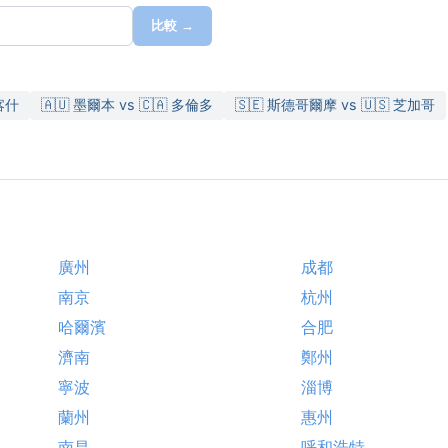
比較 →
拉喀什
🇦🇺 墨爾本 vs 🇨🇦 多倫多
🇸🇪 斯德哥爾摩 vs 🇺🇸 芝加哥
廣州
成都
南京
杭州
哈爾濱
合肥
濟南
鄭州
寧波
淄博
蘭州
惠州
南昌
呼和浩特