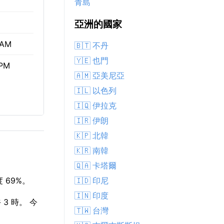
青島
亞洲的國家
 AM
🇧🇹 不丹
🇾🇪 也門
 PM
🇦🇲 亞美尼亞
🇮🇱 以色列
🇮🇶 伊拉克
🇮🇷 伊朗
🇰🇵 北韓
🇰🇷 南韓
🇶🇦 卡塔爾
🇮🇩 印尼
 69%。
🇮🇳 印度
3 時。 今
🇹🇼 台灣