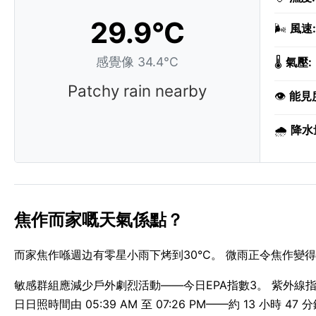
29.9°C
🌬️
風速:
感覺像 34.4°C
🌡️
氣壓:
Patchy rain nearby
👁️
能見
🌧️
降水
焦作而家嘅天氣係點？
而家焦作喺週边有零星小雨下烤到30°C。 微雨正令焦作變得潮
敏感群組應減少戶外劇烈活動——今日EPA指數3。 紫外線指數偏
日日照時間由 05:39 AM 至 07:26 PM——約 13 小時 47 