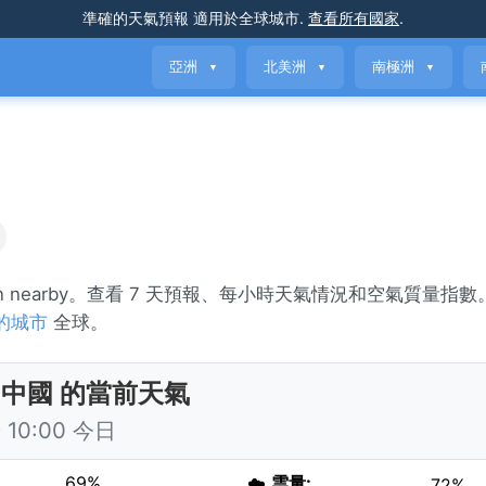
準確的天氣預報
適用於全球城市
.
查看所有國家
.
亞洲
北美洲
南極洲
▼
▼
▼
ain nearby。查看 7 天預報、每小時天氣情況和空氣質量指
的城市
全球。
 中國 的當前天氣
10:00 今日
69%
☁️
雲量:
72%