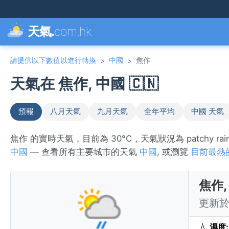
天氣.
com.hk
請提供以下數值以進行轉換
中國
焦作
>
>
天氣在 焦作, 中國 🇨🇳
預報
八月天氣
九月天氣
全年平均
中國 天氣
焦作 的實時天氣，目前為 30°C，天氣狀況為 patchy r
中國
— 查看所有主要城市的天氣
中國
, 或瀏覽
目前最熱
焦作,
更新於 
💧
濕度: