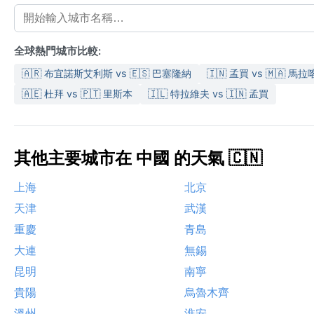
全球熱門城市比較:
🇦🇷 布宜諾斯艾利斯 vs 🇪🇸 巴塞隆納
🇮🇳 孟買 vs 🇲🇦 馬
🇦🇪 杜拜 vs 🇵🇹 里斯本
🇮🇱 特拉維夫 vs 🇮🇳 孟買
其他主要城市在 中國 的天氣 🇨🇳
上海
北京
天津
武漢
重慶
青島
大連
無錫
昆明
南寧
貴陽
烏魯木齊
溫州
淮安