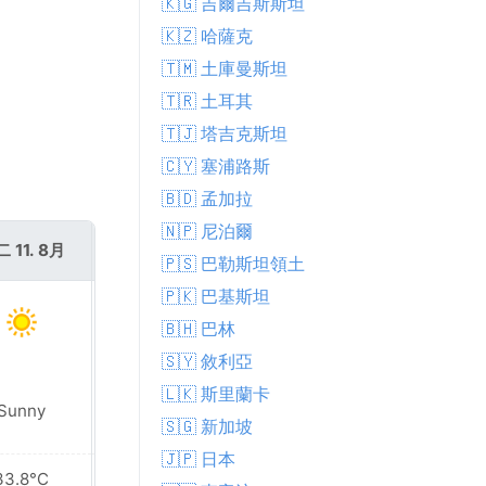
🇰🇬 吉爾吉斯斯坦
🇰🇿 哈薩克
🇹🇲 土庫曼斯坦
🇹🇷 土耳其
🇹🇯 塔吉克斯坦
🇨🇾 塞浦路斯
🇧🇩 孟加拉
🇳🇵 尼泊爾
 11. 8月
週三 12. 8月
🇵🇸 巴勒斯坦領土
🇵🇰 巴基斯坦
🇧🇭 巴林
🇸🇾 敘利亞
🇱🇰 斯里蘭卡
Sunny
Sunny
🇸🇬 新加坡
🇯🇵 日本
33.8°C
31.8°C