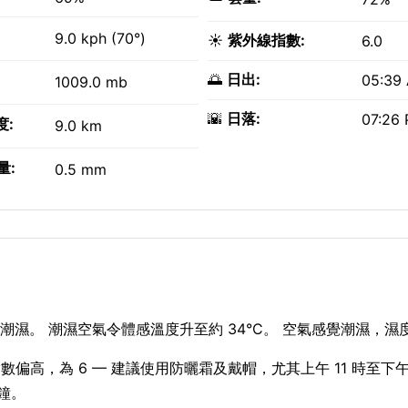
9.0 kph (70°)
☀️
紫外線指數:
6.0
🌅
日出:
05:39
1009.0 mb
🌇
日落:
07:26
度:
9.0 km
量:
0.5 mm
濕。 潮濕空氣令體感溫度升至約 34°C。 空氣感覺潮濕，濕度
高，為 6 — 建議使用防曬霜及戴帽，尤其上午 11 時至下午 
分鐘。