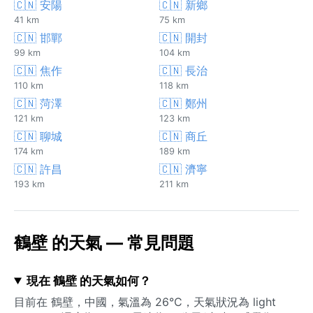
🇨🇳 安陽
🇨🇳 新鄉
41 km
75 km
🇨🇳 邯鄲
🇨🇳 開封
99 km
104 km
🇨🇳 焦作
🇨🇳 長治
110 km
118 km
🇨🇳 菏澤
🇨🇳 鄭州
121 km
123 km
🇨🇳 聊城
🇨🇳 商丘
174 km
189 km
🇨🇳 許昌
🇨🇳 濟寧
193 km
211 km
鶴壁 的天氣 — 常見問題
現在 鶴壁 的天氣如何？
目前在 鶴壁，中國，氣溫為 26°C，天氣狀況為 light