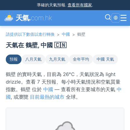
準確的天氣預報
.
查看所有國家
.
☰
天氣.
com.hk
🌐
請提供以下數值以進行轉換
中國
鶴壁
>
>
天氣在 鶴壁, 中國 🇨🇳
預報
八月天氣
九月天氣
全年平均
中國 天氣
鶴壁 的實時天氣，目前為 26°C，天氣狀況為 light
drizzle。查看 7 天預報、每小時天氣情況和空氣質量
指數。鶴壁 位於
中國
— 查看所有主要城市的天氣
中
國
, 或瀏覽
目前最熱的城市
全球。