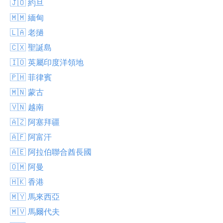
🇯🇴 約旦
🇲🇲 緬甸
🇱🇦 老撾
🇨🇽 聖誕島
🇮🇴 英屬印度洋領地
🇵🇭 菲律賓
🇲🇳 蒙古
🇻🇳 越南
🇦🇿 阿塞拜疆
🇦🇫 阿富汗
🇦🇪 阿拉伯聯合酋長國
🇴🇲 阿曼
🇭🇰 香港
🇲🇾 馬來西亞
🇲🇻 馬爾代夫