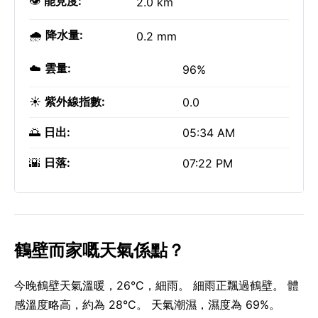
👁️
能見度:
2.0 km
🌧️
降水量:
0.2 mm
☁️
雲量:
96%
☀️
紫外線指數:
0.0
🌅
日出:
05:34 AM
🌇
日落:
07:22 PM
鶴壁而家嘅天氣係點？
今晚鶴壁天氣溫暖，26°C，細雨。 細雨正飄過鶴壁。 體
感溫度略高，約為 28°C。 天氣潮濕，濕度為 69%。