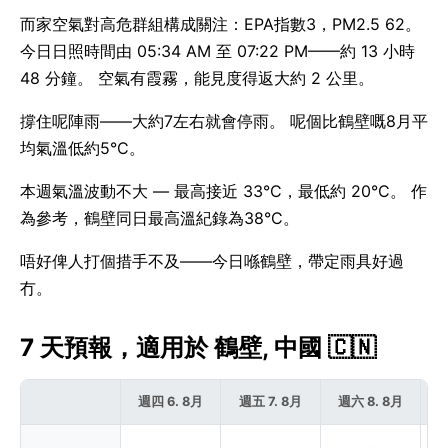
而家空氣對高危群組構成關注：EPA指數3，PM2.5 62。
今日日照時間由 05:34 AM 至 07:22 PM——約 13 小時
48 分鐘。 空氣有霞霧，能見度得返大約 2 公里。
撐住呢陣雨——大約7左右就會停雨。 呢個比鶴壁嘅8月平
均氣溫低約5°C。
本週氣溫波動不大 — 最高接近 33°C，最低約 20°C。 作
為參考，鶴壁同日最高溫紀錄為38°C。
唔好俾人打個措手不及——今日喺鶴壁，帶定雨具好過
冇。
7 天預報，適用於 鶴壁, 中國 🇨🇳
週四 6. 8月
週五 7. 8月
週六 8. 8月
週