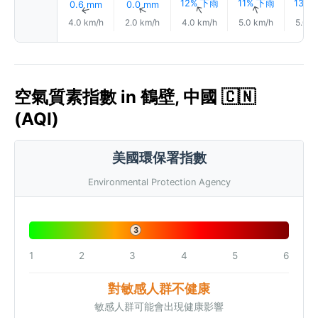
12% 下雨
11% 下雨
13%
0.6 mm
0.0 mm
↑
↑
↑
↑
4.0 km/h
2.0 km/h
4.0 km/h
5.0 km/h
5.0 k
空氣質素指數 in 鶴壁, 中國 🇨🇳
(AQI)
美國環保署指數
Environmental Protection Agency
3
1
2
3
4
5
6
對敏感人群不健康
敏感人群可能會出現健康影響