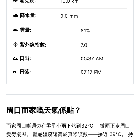
👁️
能見度:
10.0 km
🌧️
降水量:
0.0 mm
☁️
雲量:
81%
☀️
紫外線指數:
7.0
🌅
日出:
05:37 AM
🌇
日落:
07:17 PM
周口而家嘅天氣係點？
而家周口喺週边有零星小雨下烤到32°C。 微雨正令周口
變得潮濕。 體感溫度遠高於實際讀數——接近 39°C。 持