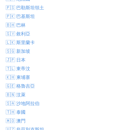
🇵🇸 巴勒斯坦領土
🇵🇰 巴基斯坦
🇧🇭 巴林
🇸🇾 敘利亞
🇱🇰 斯里蘭卡
🇸🇬 新加坡
🇯🇵 日本
🇹🇱 東帝汶
🇰🇭 柬埔寨
🇬🇪 格魯吉亞
🇧🇳 汶萊
🇸🇦 沙地阿拉伯
🇹🇭 泰國
🇲🇴 澳門
🇺🇿 烏茲別克斯坦