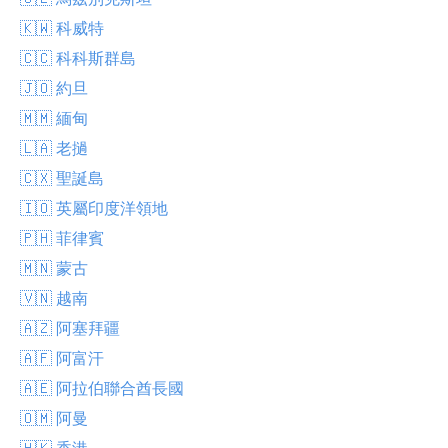
🇰🇼 科威特
🇨🇨 科科斯群島
🇯🇴 約旦
🇲🇲 緬甸
🇱🇦 老撾
🇨🇽 聖誕島
🇮🇴 英屬印度洋領地
🇵🇭 菲律賓
🇲🇳 蒙古
🇻🇳 越南
🇦🇿 阿塞拜疆
🇦🇫 阿富汗
🇦🇪 阿拉伯聯合酋長國
🇴🇲 阿曼
🇭🇰 香港