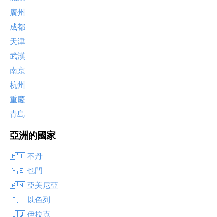
廣州
成都
天津
武漢
南京
杭州
重慶
青島
亞洲的國家
🇧🇹 不丹
🇾🇪 也門
🇦🇲 亞美尼亞
🇮🇱 以色列
🇮🇶 伊拉克