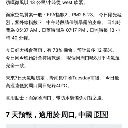
續嘅微風以 13 公里/小時從 west 吹緊。
而家空氣質素一般：EPA指數2，PM2.5 23。 今日陽光猛
烈，紫外線指數 7；中午時段請保護暴露的皮膚。 日出時
間為 05:37 AM，日落時間為 07:17 PM，日照時長 13 小
時 40 分鐘。
今日好大機會落雨，有 78% 機會，預計最多 12 毫米。
今日同今晚預計會持續乾燥。 呢個同周口嘅8月平均氣溫
完全一致。
未來7日天氣唔穩定，降雨集中喺Tuesday前後。 今日最
高溫遠低於周口同日紀錄40°C。
實用貼士：而家喺周口，帶防水裝備係明智之選。
7 天預報，適用於 周口, 中國 🇨🇳