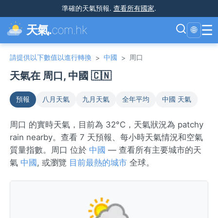
準確的天氣預報
.
查看所有國家
.
☰
天氣.
com.hk
🌐
請提供以下數值以進行轉換
中國
周口
>
>
天氣在 周口, 中國 🇨🇳
預報
八月天氣
九月天氣
全年平均
中國 天氣
周口 的實時天氣，目前為 32°C，天氣狀況為 patchy
rain nearby。查看 7 天預報、每小時天氣情況和空氣
質量指數。周口 位於
中國
— 查看所有主要城市的天
氣
中國
, 或瀏覽
目前最熱的城市
全球。