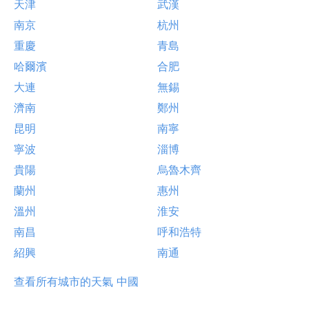
天津
武漢
南京
杭州
重慶
青島
哈爾濱
合肥
大連
無錫
濟南
鄭州
昆明
南寧
寧波
淄博
貴陽
烏魯木齊
蘭州
惠州
溫州
淮安
南昌
呼和浩特
紹興
南通
查看所有城市的天氣 中國