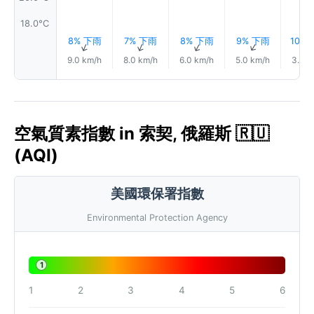
18.0°C
8% 下雨
7% 下雨
8% 下雨
9% 下雨
10%
↑
↑
↑
↑
9.0 km/h
8.0 km/h
6.0 km/h
5.0 km/h
3.0 k
空氣質素指數 in 索契, 俄羅斯 🇷🇺
(AQI)
美國環保署指數
Environmental Protection Agency
1
1
2
3
4
5
6