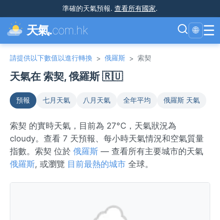
準確的天氣預報
.
查看所有國家
.
☰
天氣.
com.hk
🌐
請提供以下數值以進行轉換
俄羅斯
索契
>
>
天氣在 索契, 俄羅斯 🇷🇺
預報
七月天氣
八月天氣
全年平均
俄羅斯 天氣
索契 的實時天氣，目前為 27°C，天氣狀況為
cloudy。查看 7 天預報、每小時天氣情況和空氣質量
指數。索契 位於
俄羅斯
— 查看所有主要城市的天氣
俄羅斯
, 或瀏覽
目前最熱的城市
全球。