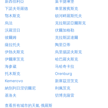
新西伯利亞
葉卡捷琳堡
下諾夫哥羅德
車里雅賓斯克
鄂木斯克
頓河畔羅斯托夫
烏法
克拉斯諾亞爾斯克
沃羅涅日
伏爾加格勒
彼爾姆
克拉斯諾達爾
薩拉托夫
陶里亞蒂
伊熱夫斯克
烏里揚諾夫斯克
伊爾庫茨克
哈巴羅夫斯克
海参崴
马哈奇卡拉
托木斯克
Orenburg
Kemerovo
新庫茲涅茨克
納別列日涅切爾尼
利佩茨克
基洛夫
切博克薩雷
查看所有城市的天氣 俄羅斯