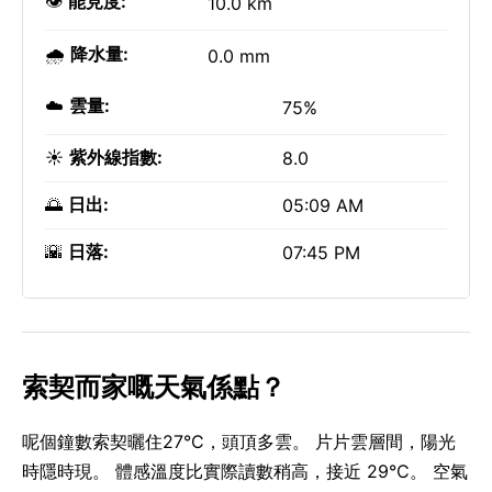
👁️
能見度:
10.0 km
🌧️
降水量:
0.0 mm
☁️
雲量:
75%
☀️
紫外線指數:
8.0
🌅
日出:
05:09 AM
🌇
日落:
07:45 PM
索契而家嘅天氣係點？
呢個鐘數索契曬住27°C，頭頂多雲。 片片雲層間，陽光
時隱時現。 體感溫度比實際讀數稍高，接近 29°C。 空氣