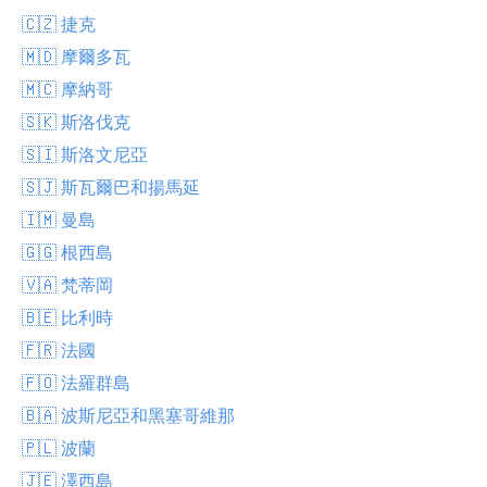
🇨🇿 捷克
🇲🇩 摩爾多瓦
🇲🇨 摩納哥
🇸🇰 斯洛伐克
🇸🇮 斯洛文尼亞
🇸🇯 斯瓦爾巴和揚馬延
🇮🇲 曼島
🇬🇬 根西島
🇻🇦 梵蒂岡
🇧🇪 比利時
🇫🇷 法國
🇫🇴 法羅群島
🇧🇦 波斯尼亞和黑塞哥維那
🇵🇱 波蘭
🇯🇪 澤西島