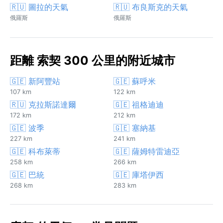
🇷🇺 圖拉的天氣
🇷🇺 布良斯克的天氣
俄羅斯
俄羅斯
距離 索契 300 公里的附近城市
🇬🇪 新阿豐站
🇬🇪 蘇呼米
107 km
122 km
🇷🇺 克拉斯諾達爾
🇬🇪 祖格迪迪
172 km
212 km
🇬🇪 波季
🇬🇪 塞納基
227 km
241 km
🇬🇪 科布萊蒂
🇬🇪 薩姆特雷迪亞
258 km
266 km
🇬🇪 巴統
🇬🇪 庫塔伊西
268 km
283 km