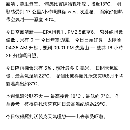
氣清，萬里無雲。 體感比實際讀數稍涼，接近13°C。 明
顯感受到 17 公里/小時嘅風從 west 吹過嚟。 而家好似熱
帶空氣咁——濕度 80%。
今日空氣清新——EPA指數1，PM2.5低至6。 紫外線指數
偏低，只有 0 — 今日無需防曬。 今日日頭好長：太陽喺
04:35 AM 升起，要到 09:01 PM 先落山 — 總共 16 小時
26 分鐘嘅日照。
今日降雨機會只有 5%，預計最多 0 毫米。 日間天氣回
暖，最高氣溫約22°C。 呢個比彼得羅扎沃茨克嘅8月平均
氣溫高出約3°C。
本週氣溫波動不大 — 最高接近 18°C，最低約 7°C。 作
為參考，彼得羅扎沃茨克同日最高溫紀錄為29°C。
今日彼得羅扎沃茨克天氣理想——出去享受吓啦。