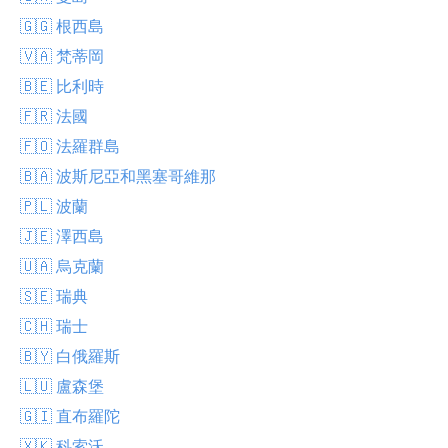
🇬🇬 根西島
🇻🇦 梵蒂岡
🇧🇪 比利時
🇫🇷 法國
🇫🇴 法羅群島
🇧🇦 波斯尼亞和黑塞哥維那
🇵🇱 波蘭
🇯🇪 澤西島
🇺🇦 烏克蘭
🇸🇪 瑞典
🇨🇭 瑞士
🇧🇾 白俄羅斯
🇱🇺 盧森堡
🇬🇮 直布羅陀
🇽🇰 科索沃