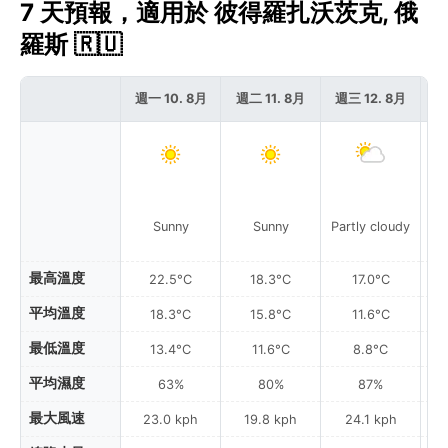
7 天預報，適用於 彼得羅扎沃茨克, 俄
羅斯 🇷🇺
週一 10. 8月
週二 11. 8月
週三 12. 8月
週
Sunny
Sunny
Partly cloudy
最高溫度
22.5°C
18.3°C
17.0°C
平均溫度
18.3°C
15.8°C
11.6°C
最低溫度
13.4°C
11.6°C
8.8°C
平均濕度
63%
80%
87%
最大風速
23.0 kph
19.8 kph
24.1 kph