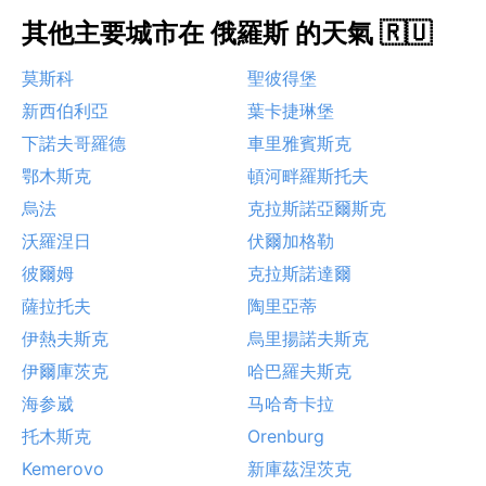
其他主要城市在 俄羅斯 的天氣 🇷🇺
莫斯科
聖彼得堡
新西伯利亞
葉卡捷琳堡
下諾夫哥羅德
車里雅賓斯克
鄂木斯克
頓河畔羅斯托夫
烏法
克拉斯諾亞爾斯克
沃羅涅日
伏爾加格勒
彼爾姆
克拉斯諾達爾
薩拉托夫
陶里亞蒂
伊熱夫斯克
烏里揚諾夫斯克
伊爾庫茨克
哈巴羅夫斯克
海参崴
马哈奇卡拉
托木斯克
Orenburg
Kemerovo
新庫茲涅茨克