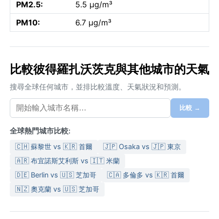
PM2.5:
5.5 µg/m³
PM10:
6.7 µg/m³
比較彼得羅扎沃茨克與其他城市的天氣
搜尋全球任何城市，並排比較溫度、天氣狀況和預測。
比較 →
全球熱門城市比較:
🇨🇭 蘇黎世 vs 🇰🇷 首爾
🇯🇵 Osaka vs 🇯🇵 東京
🇦🇷 布宜諾斯艾利斯 vs 🇮🇹 米蘭
🇩🇪 Berlin vs 🇺🇸 芝加哥
🇨🇦 多倫多 vs 🇰🇷 首爾
🇳🇿 奧克蘭 vs 🇺🇸 芝加哥