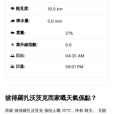
👁️
能見度:
10.0 km
🌧️
降水量:
0.0 mm
☁️
雲量:
21%
☀️
紫外線指數:
0.0
🌅
日出:
04:35 AM
🌇
日落:
09:01 PM
彼得羅扎沃茨克而家嘅天氣係點？
而家 彼得羅扎沃茨克 係怡人嘅 15°C，伴有 晴天。 天朗