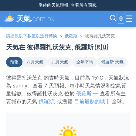
準確的天氣預報
.
查看所有國家
.
☰
天氣.
com.hk
🌐
請提供以下數值以進行轉換
俄羅斯
彼得羅扎沃茨克
>
>
天氣在 彼得羅扎沃茨克, 俄羅斯 🇷🇺
預報
八月天氣
九月天氣
全年平均
俄羅斯 天氣
彼得羅扎沃茨克 的實時天氣，目前為 15°C，天氣狀況
為 sunny。查看 7 天預報、每小時天氣情況和空氣質
量指數。彼得羅扎沃茨克 位於
俄羅斯
— 查看所有主
要城市的天氣
俄羅斯
, 或瀏覽
目前最熱的城市
全球。