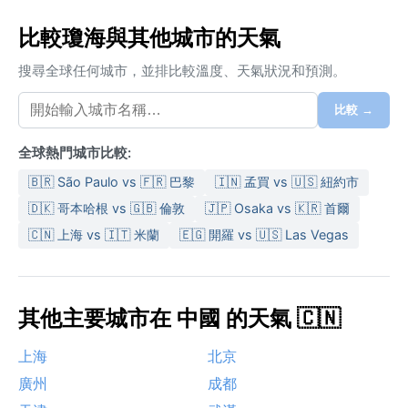
比較瓊海與其他城市的天氣
搜尋全球任何城市，並排比較溫度、天氣狀況和預測。
比較 →
全球熱門城市比較:
🇧🇷 São Paulo vs 🇫🇷 巴黎
🇮🇳 孟買 vs 🇺🇸 紐約市
🇩🇰 哥本哈根 vs 🇬🇧 倫敦
🇯🇵 Osaka vs 🇰🇷 首爾
🇨🇳 上海 vs 🇮🇹 米蘭
🇪🇬 開羅 vs 🇺🇸 Las Vegas
其他主要城市在 中國 的天氣 🇨🇳
上海
北京
廣州
成都