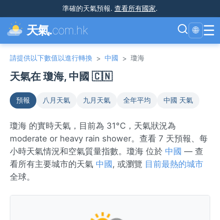
準確的天氣預報
.
查看所有國家
.
☰
天氣.
com.hk
🌐
請提供以下數值以進行轉換
中國
瓊海
>
>
天氣在 瓊海, 中國 🇨🇳
預報
八月天氣
九月天氣
全年平均
中國 天氣
瓊海 的實時天氣，目前為 31°C，天氣狀況為
moderate or heavy rain shower。查看 7 天預報、每
小時天氣情況和空氣質量指數。瓊海 位於
中國
— 查
看所有主要城市的天氣
中國
, 或瀏覽
目前最熱的城市
全球。