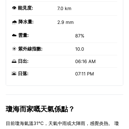
👁️
能見度:
7.0 km
🌧️
降水量:
2.9 mm
☁️
雲量:
87%
☀️
紫外線指數:
10.0
🌅
日出:
06:16 AM
🌇
日落:
07:11 PM
瓊海而家嘅天氣係點？
目前瓊海氣溫31°C，天氣中雨或大陣雨，感覺炎熱。 瓊