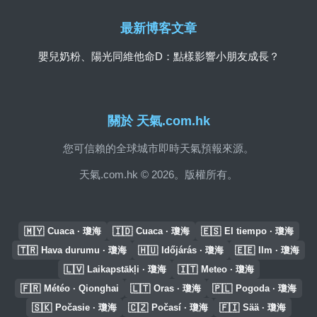
最新博客文章
嬰兒奶粉、陽光同維他命D：點樣影響小朋友成長？
關於 天氣.com.hk
您可信賴的全球城市即時天氣預報來源。
天氣.com.hk © 2026。版權所有。
🇲🇾
🇮🇩
🇪🇸
Cuaca · 瓊海
Cuaca · 瓊海
El tiempo · 瓊海
🇹🇷
🇭🇺
🇪🇪
Hava durumu · 瓊海
Időjárás · 瓊海
Ilm · 瓊海
🇱🇻
🇮🇹
Laikapstākļi · 瓊海
Meteo · 瓊海
🇫🇷
🇱🇹
🇵🇱
Météo · Qionghai
Oras · 瓊海
Pogoda · 瓊海
🇸🇰
🇨🇿
🇫🇮
Počasie · 瓊海
Počasí · 瓊海
Sää · 瓊海