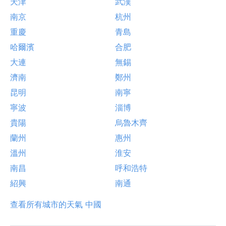
天津
武漢
南京
杭州
重慶
青島
哈爾濱
合肥
大連
無錫
濟南
鄭州
昆明
南寧
寧波
淄博
貴陽
烏魯木齊
蘭州
惠州
溫州
淮安
南昌
呼和浩特
紹興
南通
查看所有城市的天氣 中國