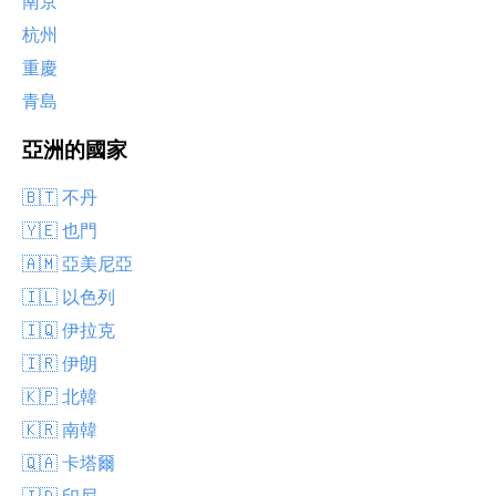
南京
杭州
重慶
青島
亞洲的國家
🇧🇹 不丹
🇾🇪 也門
🇦🇲 亞美尼亞
🇮🇱 以色列
🇮🇶 伊拉克
🇮🇷 伊朗
🇰🇵 北韓
🇰🇷 南韓
🇶🇦 卡塔爾
🇮🇩 印尼