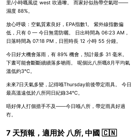
里/小時嘅風從 west 吹過嚟。 而家好似熱帶空氣咁——
濕度 88%。
放心呼吸：空氣質素良好，EPA指數1。 紫外線指數偏
低，只有 0 — 今日無需防曬。 日出時間為 06:23 AM，
日落時間為 07:18 PM，日照時長 12 小時 55 分鐘。
今日好大機會落雨，有 89% 機會，預計最多 31 毫米。
下晝可能會斷斷續續落多啲雨。 呢個比八所嘅8月平均氣
溫低約3°C。
未來7日天氣多變，記得喺Thursday前後帶定雨具。 今日
最高溫遠低於八所同日紀錄34°C。
唔好俾人打個措手不及——今日喺八所，帶定雨具好過
冇。
7 天預報，適用於 八所, 中國 🇨🇳