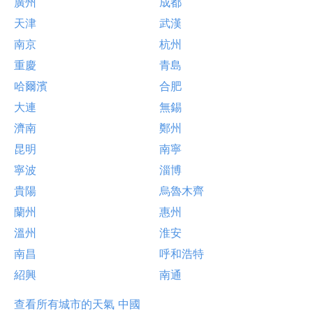
廣州
成都
天津
武漢
南京
杭州
重慶
青島
哈爾濱
合肥
大連
無錫
濟南
鄭州
昆明
南寧
寧波
淄博
貴陽
烏魯木齊
蘭州
惠州
溫州
淮安
南昌
呼和浩特
紹興
南通
查看所有城市的天氣 中國