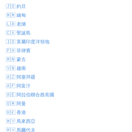
🇯🇴 約旦
🇲🇲 緬甸
🇱🇦 老撾
🇨🇽 聖誕島
🇮🇴 英屬印度洋領地
🇵🇭 菲律賓
🇲🇳 蒙古
🇻🇳 越南
🇦🇿 阿塞拜疆
🇦🇫 阿富汗
🇦🇪 阿拉伯聯合酋長國
🇴🇲 阿曼
🇭🇰 香港
🇲🇾 馬來西亞
🇲🇻 馬爾代夫