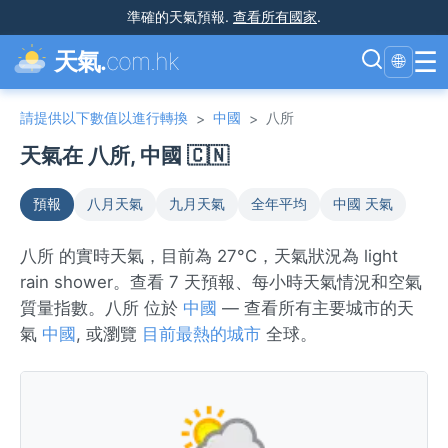
準確的天氣預報
.
查看所有國家
.
☰
天氣.
com.hk
🌐
請提供以下數值以進行轉換
中國
八所
>
>
天氣在 八所, 中國 🇨🇳
預報
八月天氣
九月天氣
全年平均
中國 天氣
八所 的實時天氣，目前為 27°C，天氣狀況為 light
rain shower。查看 7 天預報、每小時天氣情況和空氣
質量指數。八所 位於
中國
— 查看所有主要城市的天
氣
中國
, 或瀏覽
目前最熱的城市
全球。