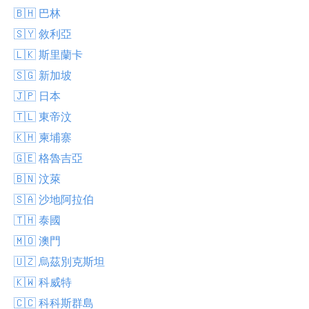
🇧🇭 巴林
🇸🇾 敘利亞
🇱🇰 斯里蘭卡
🇸🇬 新加坡
🇯🇵 日本
🇹🇱 東帝汶
🇰🇭 柬埔寨
🇬🇪 格魯吉亞
🇧🇳 汶萊
🇸🇦 沙地阿拉伯
🇹🇭 泰國
🇲🇴 澳門
🇺🇿 烏茲別克斯坦
🇰🇼 科威特
🇨🇨 科科斯群島