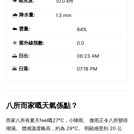
👁️
能見度:
10.0 km
🌧️
降水量:
1.3 mm
☁️
雲量:
84%
☀️
紫外線指數:
0.0
🌅
日出:
06:23 AM
🌇
日落:
07:18 PM
八所而家嘅天氣係點？
而家八所有夏天feel嘅27°C，小陣雨。 微雨正令八所變得
潮濕。 體感溫度略高，約為 29°C。 明顯感受到 20 公