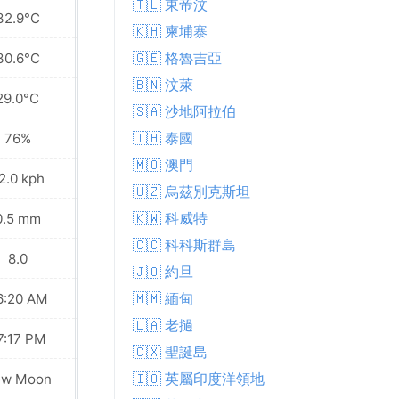
🇹🇱 東帝汶
32.9°C
31.5°C
🇰🇭 柬埔寨
🇬🇪 格魯吉亞
30.6°C
30.0°C
🇧🇳 汶萊
29.0°C
29.0°C
🇸🇦 沙地阿拉伯
🇹🇭 泰國
76%
80%
🇲🇴 澳門
2.0 kph
23.8 kph
🇺🇿 烏茲別克斯坦
🇰🇼 科威特
0.5 mm
0.6 mm
🇨🇨 科科斯群島
8.0
8.0
🇯🇴 約旦
🇲🇲 緬甸
6:20 AM
06:20 AM
🇱🇦 老撾
7:17 PM
07:16 PM
🇨🇽 聖誕島
🇮🇴 英屬印度洋領地
ew Moon
New Moon