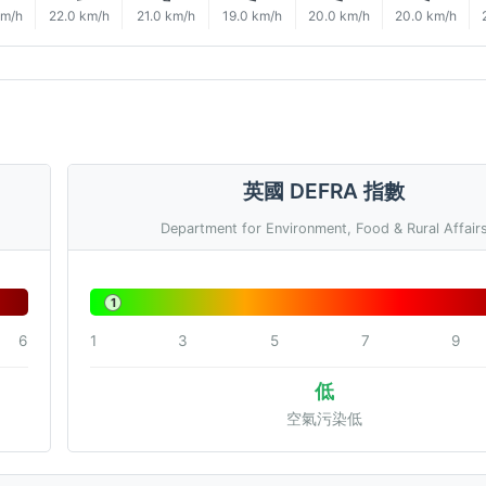
km/h
22.0 km/h
21.0 km/h
19.0 km/h
20.0 km/h
20.0 km/h
英國 DEFRA 指數
Department for Environment, Food & Rural Affair
1
6
1
3
5
7
9
低
空氣污染低