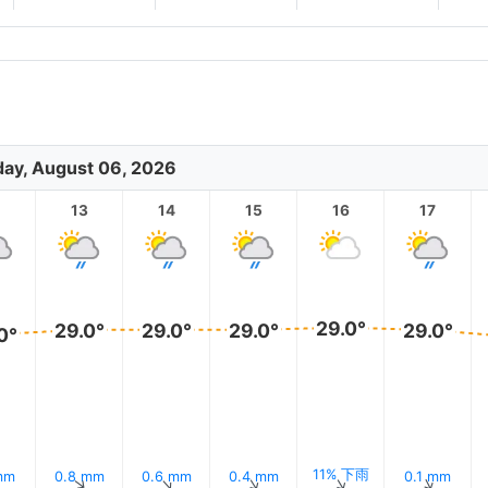
ay, August 06, 2026
2
13
14
15
16
17
29.0°
29.0°
29.0°
29.0°
29.0°
0°
11% 下雨
mm
0.8 mm
0.6 mm
0.4 mm
0.1 mm
↑
↑
↑
↑
↑
↑