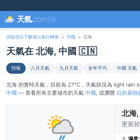
天氣.
com.hk
請提供以下數值以進行轉換
中國
北海
>
>
天氣在 北海, 中國 🇨🇳
預報
八月天氣
九月天氣
全年平均
中國 天氣
北海 的實時天氣，目前為 27°C，天氣狀況為 light ra
中國
— 查看所有主要城市的天氣
中國
, 或瀏覽
目前最熱
北海,
更新於 
💧
濕度: