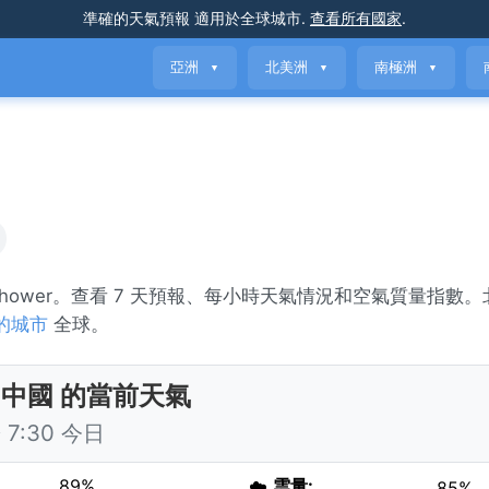
準確的天氣預報
適用於全球城市
.
查看所有國家
.
亞洲
北美洲
南極洲
▼
▼
▼
in shower。查看 7 天預報、每小時天氣情況和空氣質量指數
的城市
全球。
 中國 的當前天氣
7:30 今日
89%
☁️
雲量:
85%