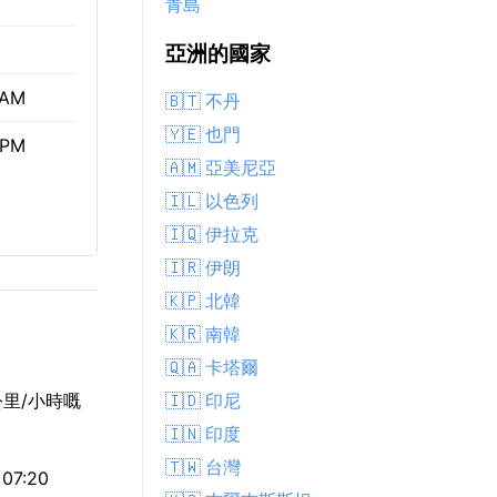
青島
亞洲的國家
 AM
🇧🇹 不丹
🇾🇪 也門
 PM
🇦🇲 亞美尼亞
🇮🇱 以色列
🇮🇶 伊拉克
🇮🇷 伊朗
🇰🇵 北韓
🇰🇷 南韓
🇶🇦 卡塔爾
🇮🇩 印尼
公里/小時嘅
🇮🇳 印度
🇹🇼 台灣
7:20