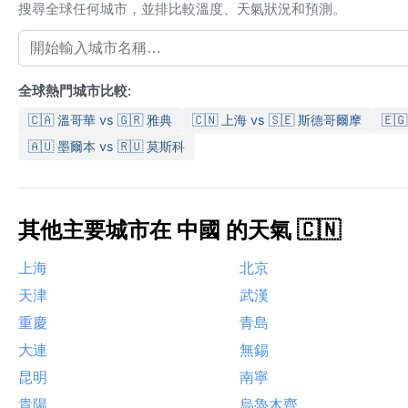
搜尋全球任何城市，並排比較溫度、天氣狀況和預測。
全球熱門城市比較:
🇨🇦 溫哥華 vs 🇬🇷 雅典
🇨🇳 上海 vs 🇸🇪 斯德哥爾摩
🇪
🇦🇺 墨爾本 vs 🇷🇺 莫斯科
其他主要城市在 中國 的天氣 🇨🇳
上海
北京
天津
武漢
重慶
青島
大連
無錫
昆明
南寧
貴陽
烏魯木齊