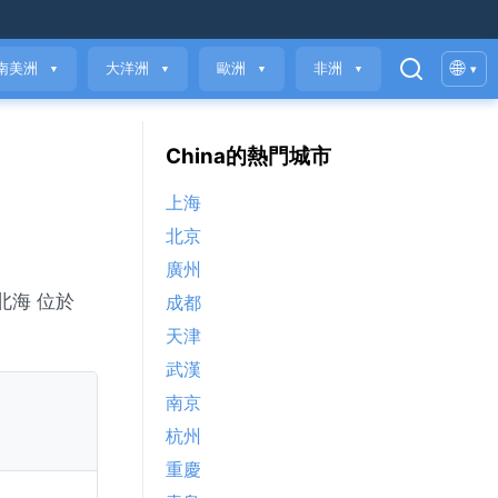
🌐
南美洲
大洋洲
歐洲
非洲
▾
▼
▼
▼
▼
China的熱門城市
上海
北京
廣州
。北海 位於
成都
天津
武漢
南京
杭州
重慶