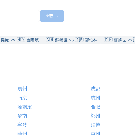
比較 →
 開羅 vs 🇲🇾 吉隆坡
🇨🇭 蘇黎世 vs 🇮🇪 都柏林
🇨🇭 蘇黎世 vs 
廣州
成都
南京
杭州
哈爾濱
合肥
濟南
鄭州
寧波
淄博
蘭州
惠州