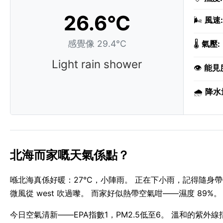
26.6°C
🌬️
風速:
感覺像 29.4°C
🌡️
氣壓:
Light rain shower
👁️
能見
🌧️
降水
北海而家嘅天氣係點？
喺北海真係好暖：27°C，小陣雨。 正在下小雨，記得隨身帶備
微風從 west 吹過嚟。 而家好似熱帶空氣咁——濕度 89%。
今日空氣清新——EPA指數1，PM2.5低至6。 溫和的紫外線指數