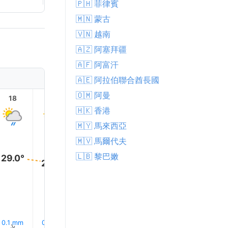
🇵🇭 菲律賓
🇲🇳 蒙古
🇻🇳 越南
🇦🇿 阿塞拜疆
🇦🇫 阿富汗
🇦🇪 阿拉伯聯合酋長國
🇴🇲 阿曼
18
19
20
21
22
23
🇭🇰 香港
🇲🇾 馬來西亞
🇲🇻 馬爾代夫
🇱🇧 黎巴嫩
29.0°
28.0°
28.0°
28.0°
28.0°
28.0°
0.1 mm
0.3 mm
0.7 mm
1.0 mm
1.1 mm
1.0 mm
↑
↑
↑
↑
↑
↑