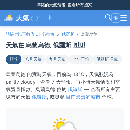
準確的天氣預報
.
查看所有國家
.
☰
天氣.
com.hk
🌐
請提供以下數值以進行轉換
俄羅斯
烏蘭烏德
>
>
天氣在 烏蘭烏德, 俄羅斯 🇷🇺
預報
八月天氣
九月天氣
全年平均
俄羅斯 天氣
烏蘭烏德 的實時天氣，目前為 13°C，天氣狀況為
partly cloudy。查看 7 天預報、每小時天氣情況和空
氣質量指數。烏蘭烏德 位於
俄羅斯
— 查看所有主要
城市的天氣
俄羅斯
, 或瀏覽
目前最熱的城市
全球。