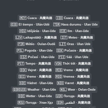
🇲🇾
🇮🇩
Cuaca · 烏蘭烏德
Cuaca · 烏蘭烏德
🇪🇸
🇹🇷
El tiempo · Ulán-Udé
Hava durumu · Ulan Ude
🇭🇺
🇪🇪
Időjárás · Ulan-Ude
Ilm · Ulan-Ude
🇱🇻
🇮🇹
Laikapstākļi · 烏蘭烏德
Meteo · 烏蘭烏德
🇫🇷
🇱🇹
Météo · Oulan-Oudé
Oras · Ulan Udė
🇵🇱
🇸🇰
Pogoda · Ułan-Ude
Počasie · 烏蘭烏德
🇨🇿
🇫🇮
Počasí · Ulan-Ude
Sää · Ulan Ude
🇵🇹
🇻🇳
Tempo · 烏蘭烏德
Thời tiết · 烏蘭烏德
🇩🇰
🇷🇸
Vejret · 烏蘭烏德
Vreme · 烏蘭烏德
🇸🇮
🇷🇴
Vreme · 烏蘭烏德
Vremea · 烏蘭烏德
🇸🇪
🇳🇴
Vädret · Ulan-Ude
Været · 烏蘭烏德
🇬🇧🇺🇸
🇳🇱
Weather · Ulan-Ude
Weer · Oelan-Oede
🇩🇪
🇺🇦
Wetter · Ulan-Ude
Погода · 烏蘭烏德
🇷🇺
🇸🇦
Погода · Улан-Удэ
الطقس · 烏蘭烏德