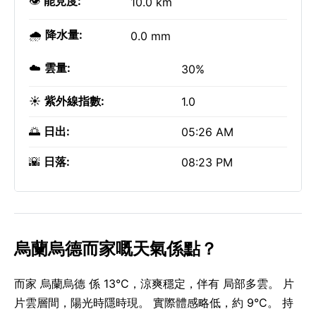
👁️
能見度:
10.0 km
🌧️
降水量:
0.0 mm
☁️
雲量:
30%
☀️
紫外線指數:
1.0
🌅
日出:
05:26 AM
🌇
日落:
08:23 PM
烏蘭烏德而家嘅天氣係點？
而家 烏蘭烏德 係 13°C，涼爽穩定，伴有 局部多雲。 片
片雲層間，陽光時隱時現。 實際體感略低，約 9°C。 持