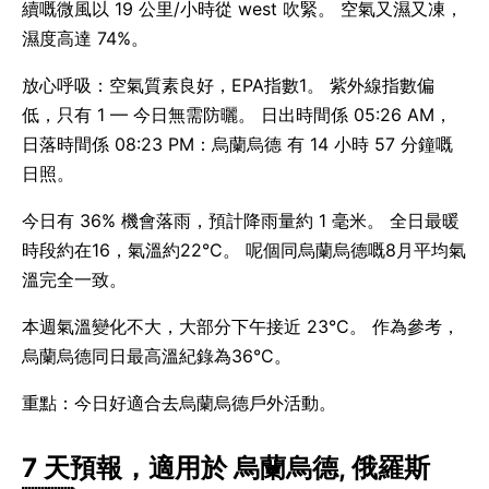
續嘅微風以 19 公里/小時從 west 吹緊。 空氣又濕又凍，
濕度高達 74%。
放心呼吸：空氣質素良好，EPA指數1。 紫外線指數偏
低，只有 1 — 今日無需防曬。 日出時間係 05:26 AM，
日落時間係 08:23 PM：烏蘭烏德 有 14 小時 57 分鐘嘅
日照。
今日有 36% 機會落雨，預計降雨量約 1 毫米。 全日最暖
時段約在16，氣溫約22°C。 呢個同烏蘭烏德嘅8月平均氣
溫完全一致。
本週氣溫變化不大，大部分下午接近 23°C。 作為參考，
烏蘭烏德同日最高溫紀錄為36°C。
重點：今日好適合去烏蘭烏德戶外活動。
7 天預報，適用於 烏蘭烏德, 俄羅斯