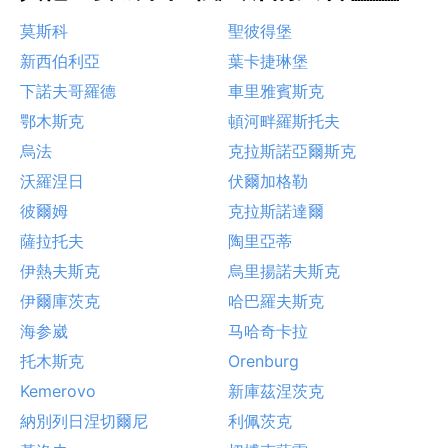
莫斯科
聖彼得堡
新西伯利亞
葉卡捷琳堡
下諾夫哥羅德
車里雅賓斯克
鄂木斯克
頓河畔羅斯托夫
烏法
克拉斯諾亞爾斯克
沃羅涅日
伏爾加格勒
彼爾姆
克拉斯諾達爾
薩拉托夫
陶里亞蒂
伊熱夫斯克
烏里揚諾夫斯克
伊爾庫茨克
哈巴羅夫斯克
海参崴
马哈奇卡拉
托木斯克
Orenburg
Kemerovo
新庫茲涅茨克
納別列日涅切爾尼
利佩茨克