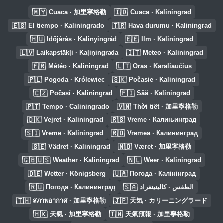
🇲🇾
🇮🇩
Cuaca · 加里寧格勒
Cuaca · Kaliningrad
🇪🇸
🇹🇷
El tiempo · Kaliningrado
Hava durumu · Kaliningrad
🇭🇺
🇪🇪
Időjárás · Kalinyingrád
Ilm · Kaliningrad
🇱🇻
🇮🇹
Laikapstākļi · Kaļiņingrada
Meteo · Kaliningrad
🇫🇷
🇱🇹
Météo · Kaliningrad
Oras · Karaliaučius
🇵🇱
🇸🇰
Pogoda · Królewiec
Počasie · Kaliningrad
🇨🇿
🇫🇮
Počasí · Kaliningrad
Sää · Kaliningrad
🇵🇹
🇻🇳
Tempo · Caliningrado
Thời tiết · 加里寧格勒
🇩🇰
🇷🇸
Vejret · Kaliningrad
Vreme · Калињинград
🇸🇮
🇷🇴
Vreme · Kaliningrad
Vremea · Калининград
🇸🇪
🇳🇴
Vädret · Kaliningrad
Været · 加里寧格勒
🇬🇧🇺🇸
🇳🇱
Weather · Kaliningrad
Weer · Kaliningrad
🇩🇪
🇺🇦
Wetter · Königsberg
Погода · Калінінград
🇷🇺
🇸🇦
Погода · Калининград
الطقس · كالينينغراد
🇹🇭
🇯🇵
สภาพอากาศ · 加里寧格勒
天気 · カリーニングラード
🇭🇰
🇹🇼
天氣 · 加里寧格勒
天氣預報 · 加里寧格勒