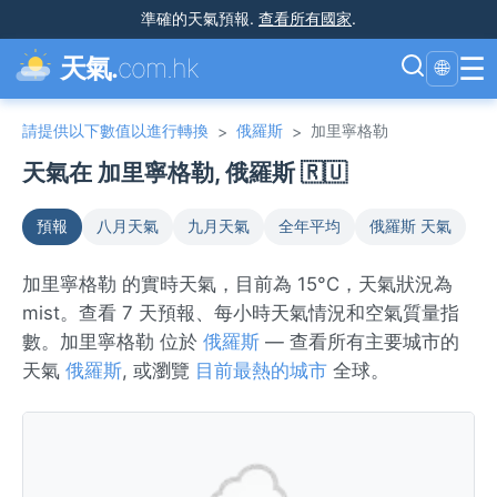
準確的天氣預報
.
查看所有國家
.
☰
天氣.
com.hk
🌐
請提供以下數值以進行轉換
俄羅斯
加里寧格勒
>
>
天氣在 加里寧格勒, 俄羅斯 🇷🇺
預報
八月天氣
九月天氣
全年平均
俄羅斯 天氣
加里寧格勒 的實時天氣，目前為 15°C，天氣狀況為
mist。查看 7 天預報、每小時天氣情況和空氣質量指
數。加里寧格勒 位於
俄羅斯
— 查看所有主要城市的
天氣
俄羅斯
, 或瀏覽
目前最熱的城市
全球。