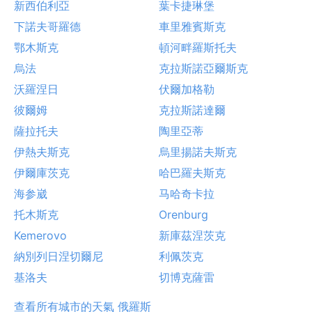
新西伯利亞
葉卡捷琳堡
下諾夫哥羅德
車里雅賓斯克
鄂木斯克
頓河畔羅斯托夫
烏法
克拉斯諾亞爾斯克
沃羅涅日
伏爾加格勒
彼爾姆
克拉斯諾達爾
薩拉托夫
陶里亞蒂
伊熱夫斯克
烏里揚諾夫斯克
伊爾庫茨克
哈巴羅夫斯克
海参崴
马哈奇卡拉
托木斯克
Orenburg
Kemerovo
新庫茲涅茨克
納別列日涅切爾尼
利佩茨克
基洛夫
切博克薩雷
查看所有城市的天氣 俄羅斯