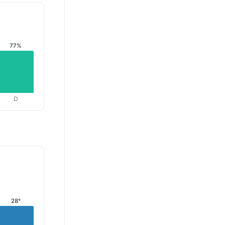
77%
D
28°