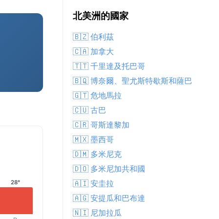
北美洲的國家
🇧🇿 伯利茲
🇨🇦 加拿大
🇹🇹 千里達及托巴哥
🇧🇶 博奈爾、聖尤斯特歇斯和薩巴
🇬🇹 危地馬拉
🇨🇺 古巴
🇨🇷 哥斯達黎加
🇲🇽 墨西哥
🇩🇲 多米尼克
🇩🇴 多米尼加共和國
🇦🇮 安圭拉
28°
🇦🇬 安提瓜和巴布達
🇳🇮 尼加拉瓜