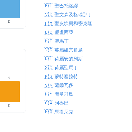
🇧🇱 聖巴托洛繆
🇻🇨 聖文森及格瑞那丁
D
🇵🇲 聖皮埃爾和密克隆
🇱🇨 聖盧西亞
🇲🇫 聖馬丁
🇻🇬 英屬維京群島
🇳🇱 荷屬安的列斯
🇸🇽 荷屬聖馬丁
🇲🇸 蒙特塞拉特
2
🇸🇻 薩爾瓦多
🇰🇾 開曼群島
🇦🇼 阿魯巴
D
🇲🇶 馬提尼克