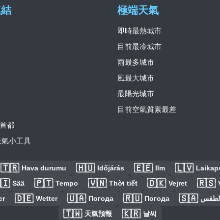
連結
極端天氣
即時最熱城市
目前最冷城市
雨最多城市
風最大城市
最陽光城市
目前空氣質素最差
首都
費天氣小工具
🇹🇷
🇭🇺
🇪🇪
🇱🇻
Hava durumu
Időjárás
Ilm
Laikaps
🇮
🇵🇹
🇻🇳
🇩🇰
🇷🇸
Sää
Tempo
Thời tiết
Vejret
🇩🇪
🇺🇦
🇷🇺
🇸🇦
er
Wetter
Погода
Погода
الطق
🇹🇼
🇰🇷
天氣預報
날씨