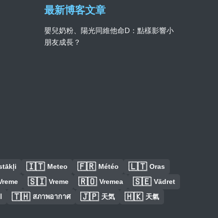
最新博客文章
嬰兒奶粉、陽光同維他命D：點樣影響小
朋友成長？
🇮🇹
🇫🇷
🇱🇹
tākļi
Meteo
Météo
Oras
🇸🇮
🇷🇴
🇸🇪
Vreme
Vreme
Vremea
Vädret
🇹🇭
🇯🇵
🇭🇰
ا
สภาพอากาศ
天気
天氣