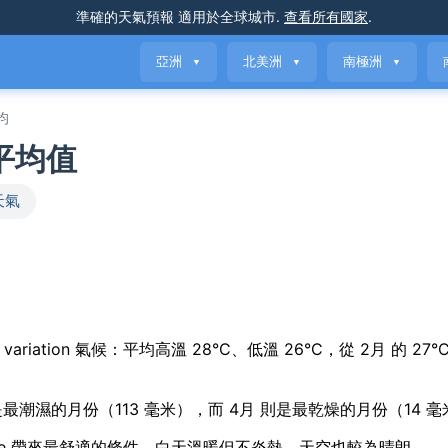
準確的天氣預報
適用於全球城市
.
查看所有國家
.
亞洲
北美洲
南極洲
▼
▼
▼
均
氣平均值
天氣
 seasonal variation 氣候：平均高溫 28°C、低溫 26°C，從 2月 的 27
 是最潮濕的月份（113 毫米），而 4月 則是最乾燥的月份（14 
 Tranquille 帶來最舒適的條件，白天溫暖但不炎熱，天空也較為晴朗。