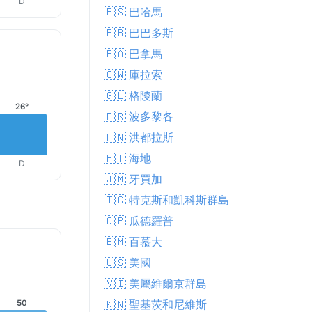
D
🇧🇸 巴哈馬
🇧🇧 巴巴多斯
🇵🇦 巴拿馬
🇨🇼 庫拉索
🇬🇱 格陵蘭
26°
🇵🇷 波多黎各
🇭🇳 洪都拉斯
🇭🇹 海地
D
🇯🇲 牙買加
🇹🇨 特克斯和凱科斯群島
🇬🇵 瓜德羅普
🇧🇲 百慕大
🇺🇸 美國
🇻🇮 美屬維爾京群島
🇰🇳 聖基茨和尼維斯
50