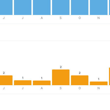
J
J
A
S
O
N
2
2
2
1
1
1
J
J
A
S
O
N