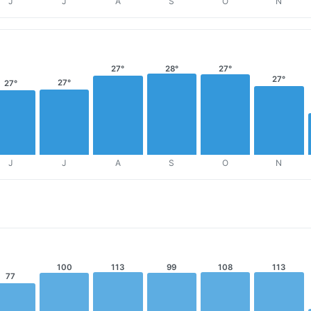
J
J
A
S
O
N
27°
28°
27°
27°
27°
27°
J
J
A
S
O
N
100
113
99
108
113
77