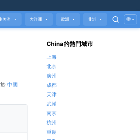
🌐
南美洲
大洋洲
歐洲
非洲
▾
▼
▼
▼
▼
China的熱門城市
上海
北京
廣州
位於
中國
—
成都
天津
武漢
南京
杭州
重慶