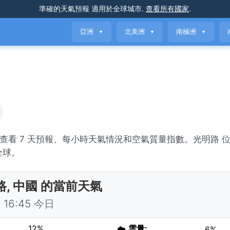
準確的天氣預報
適用於全球城市
.
查看所有國家
.
亞洲
北美洲
南極洲
▼
▼
▼
y。查看 7 天預報、每小時天氣情況和空氣質量指數。光明路 
全球。
路, 中國 的當前天氣
16:45 今日
12%
☁️
雲量:
6%