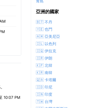
青島
亞洲的國家
 AM
🇧🇹 不丹
🇾🇪 也門
 PM
🇦🇲 亞美尼亞
🇮🇱 以色列
🇮🇶 伊拉克
🇮🇷 伊朗
🇰🇵 北韓
🇰🇷 南韓
🇶🇦 卡塔爾
🇮🇩 印尼
%。
🇮🇳 印度
0:07 PM
🇹🇼 台灣