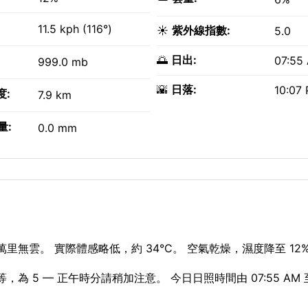
11.5 kph (116°)
☀️
紫外線指數:
5.0
🌅
日出:
07:55
999.0 mb
🌇
日落:
10:07
度:
7.9 km
量:
0.0 mm
里無雲。 實際體感略低，約 34°C。 空氣乾燥，濕度降至 12
為 5 — 正午時分請稍加注意。 今日日照時間由 07:55 AM 至 1