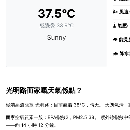
37.5°C
🌬️
風速:
感覺像 33.9°C
🌡️
氣壓:
Sunny
👁️
能見
🌧️
降水
光明路而家嘅天氣係點？
極端高溫籠罩 光明路：目前氣溫 38°C，晴天。 天朗氣清，萬
而家空氣質素一般：EPA指數2，PM2.5 38。 紫外線指數中等，
——約 14 小時 12 分鐘。