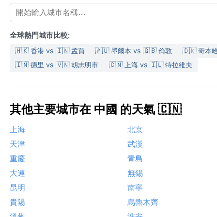
全球熱門城市比較:
🇭🇰 香港 vs 🇮🇳 孟買
🇦🇺 墨爾本 vs 🇬🇧 倫敦
🇩🇰 哥本哈
🇮🇳 德里 vs 🇻🇳 胡志明市
🇨🇳 上海 vs 🇮🇱 特拉維夫
其他主要城市在 中國 的天氣 🇨🇳
上海
北京
天津
武漢
重慶
青島
大連
無錫
昆明
南寧
貴陽
烏魯木齊
溫州
淮安