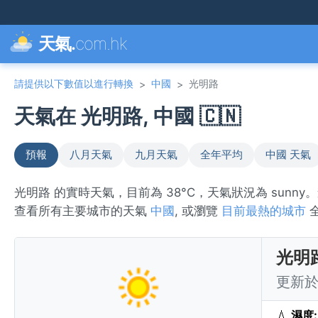
天氣.
com.hk
請提供以下數值以進行轉換
中國
光明路
>
>
天氣在 光明路, 中國 🇨🇳
預報
八月天氣
九月天氣
全年平均
中國 天氣
光明路 的實時天氣，目前為 38°C，天氣狀況為 sunn
查看所有主要城市的天氣
中國
, 或瀏覽
目前最熱的城市
光明
更新於 
💧
濕度: