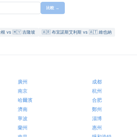
比較 →
根 vs 🇲🇾 吉隆坡
🇦🇷 布宜諾斯艾利斯 vs 🇦🇹 維也納
廣州
成都
南京
杭州
哈爾濱
合肥
濟南
鄭州
寧波
淄博
蘭州
惠州
南昌
呼和浩特