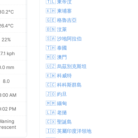
🇹🇱 東帝汶
🇰🇭 柬埔寨
30.2°C
31.0°C
🇬🇪 格魯吉亞
26.4°C
24.2°C
🇧🇳 汶萊
🇸🇦 沙地阿拉伯
22%
21%
🇹🇭 泰國
7.1 kph
19.8 kph
🇲🇴 澳門
🇺🇿 烏茲別克斯坦
0.0 mm
0.0 mm
🇰🇼 科威特
8.0
9.0
🇨🇨 科科斯群島
🇯🇴 約旦
8:00 AM
08:01 AM
🇲🇲 緬甸
0:02 PM
10:00 PM
🇱🇦 老撾
Waning
Waning
🇨🇽 聖誕島
rescent
Crescent
🇮🇴 英屬印度洋領地