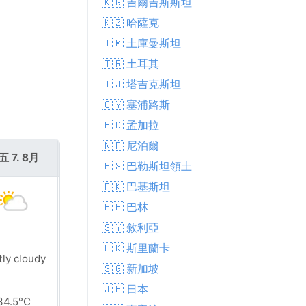
🇰🇬 吉爾吉斯斯坦
🇰🇿 哈薩克
🇹🇲 土庫曼斯坦
🇹🇷 土耳其
🇹🇯 塔吉克斯坦
🇨🇾 塞浦路斯
🇧🇩 孟加拉
🇳🇵 尼泊爾
五 7. 8月
週六 8. 8月
🇵🇸 巴勒斯坦領土
🇵🇰 巴基斯坦
🇧🇭 巴林
🇸🇾 敘利亞
🇱🇰 斯里蘭卡
tly cloudy
Sunny
🇸🇬 新加坡
🇯🇵 日本
34.5°C
36.2°C