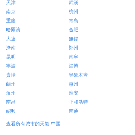
天津
武漢
南京
杭州
重慶
青島
哈爾濱
合肥
大連
無錫
濟南
鄭州
昆明
南寧
寧波
淄博
貴陽
烏魯木齊
蘭州
惠州
溫州
淮安
南昌
呼和浩特
紹興
南通
查看所有城市的天氣 中國