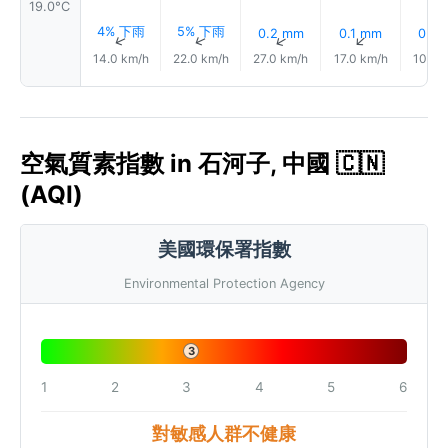
19.0°C
4% 下雨
5% 下雨
0.2 mm
0.1 mm
0.0
↑
↑
↑
↑
14.0 km/h
22.0 km/h
27.0 km/h
17.0 km/h
10.0 
空氣質素指數 in 石河子, 中國 🇨🇳
(AQI)
美國環保署指數
Environmental Protection Agency
3
1
2
3
4
5
6
對敏感人群不健康