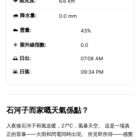
👁️
能見度:
6.6 km
🌧️
降水量:
0.0 mm
☁️
雲量:
43%
☀️
紫外線指數:
0.0
🌅
日出:
07:08 AM
🌇
日落:
09:34 PM
石河子而家嘅天氣係點？
入夜後石河子和風送暖，27°C，風暴天空。 這是一場真
正的雷暴——大雨和閃電同時出現。 所見即所得——感覺