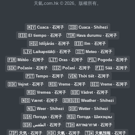
天氣.com.hk © 2026。版權所有。
🇲🇾
🇮🇩
Cuaca · 石河子
Cuaca · Shihezi
🇪🇸
🇹🇷
El tiempo · 石河子
Hava durumu · 石河子
🇭🇺
🇪🇪
Időjárás · 石河子
Ilm · 石河子
🇱🇻
🇮🇹
Laikapstākļi · 石河子
Meteo · 石河子
🇫🇷
🇱🇹
🇵🇱
Météo · 石河子
Oras · 石河子
Pogoda · 石河子
🇸🇰
🇨🇿
🇫🇮
Počasie · 石河子
Počasí · 石河子
Sää · 石河子
🇵🇹
🇻🇳
Tempo · 石河子
Thời tiết · 石河子
🇩🇰
🇷🇸
🇸🇮
Vejret · 石河子
Vreme · 石河子
Vreme · 石河子
🇷🇴
🇸🇪
Vremea · 石河子
Vädret · 石河子
🇳🇴
🇬🇧🇺🇸
Været · 石河子
Weather · Shihezi
🇳🇱
🇩🇪
Weer · Shihezi
Wetter · Shihezi
🇺🇦
🇷🇺
Погода · 石河子
Погода · Шихэцзы
🇸🇦
🇹🇭
الطقس · 石河子
สภาพอากาศ · 石河子
🇯🇵
🇭🇰
🇹🇼
天気 · 石河子
天氣 · 石河子
天氣預報 · 石河子