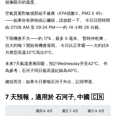
就像顯示的溫度。
空氣質素對敏感群組不健康（EPA指數3，PM2.5 45）
——如果你有肺病或心臟病，請放鬆一下。 今日日照時間
由 07:08 AM 至 09:34 PM——約 14 小時 26 分鐘。
下雨機會不大——約 17%，最多 0 毫米。 暫時仲乾爽，
但大約喺 1 開始有機會落雨。 今日比正常暖——大約比8
月典型高溫32°C高出5°C。
未來7天氣溫逐漸回暖，預計Wednesday升至42°C。 作
為參考，石河子同日最高溫紀錄為40°C。
總括而言：如果今日要喺石河子外出，記得帶遮。
7 天預報，適用於 石河子, 中國 🇨🇳
週四 6. 8月
週五 7. 8月
週六 8. 8月
週