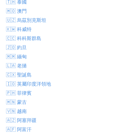
🇹🇭 泰國
🇲🇴 澳門
🇺🇿 烏茲別克斯坦
🇰🇼 科威特
🇨🇨 科科斯群島
🇯🇴 約旦
🇲🇲 緬甸
🇱🇦 老撾
🇨🇽 聖誕島
🇮🇴 英屬印度洋領地
🇵🇭 菲律賓
🇲🇳 蒙古
🇻🇳 越南
🇦🇿 阿塞拜疆
🇦🇫 阿富汗