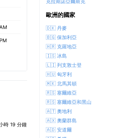
克拉斯諾亞爾斯克
歐洲的國家
 AM
🇩🇰 丹麥
🇧🇬 保加利亞
 PM
🇭🇷 克羅地亞
🇮🇸 冰島
🇱🇮 列支敦士登
🇭🇺 匈牙利
🇲🇰 北馬其頓
🇷🇸 塞爾維亞
🇷🇸 塞爾維亞和黑山
🇦🇹 奧地利
🇦🇽 奧蘭群島
時 19 分鐘
🇦🇩 安道爾