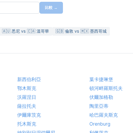
比較 →
🇦🇺 悉尼 vs 🇨🇦 溫哥華
🇬🇧 倫敦 vs 🇲🇽 墨西哥城
新西伯利亞
葉卡捷琳堡
鄂木斯克
頓河畔羅斯托夫
沃羅涅日
伏爾加格勒
薩拉托夫
陶里亞蒂
伊爾庫茨克
哈巴羅夫斯克
托木斯克
Orenburg
納別列日涅切爾尼
利佩茨克