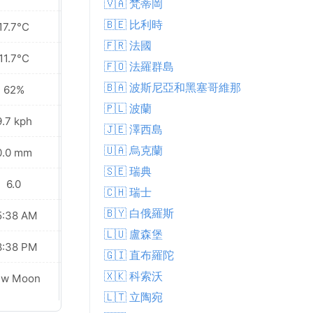
🇻🇦 梵蒂岡
🇧🇪 比利時
17.7°C
17.5°C
🇫🇷 法國
11.7°C
13.4°C
🇫🇴 法羅群島
🇧🇦 波斯尼亞和黑塞哥維那
62%
66%
🇵🇱 波蘭
9.7 kph
17.3 kph
🇯🇪 澤西島
🇺🇦 烏克蘭
0.0 mm
6.8 mm
🇸🇪 瑞典
6.0
6.0
🇨🇭 瑞士
🇧🇾 白俄羅斯
5:38 AM
05:40 AM
🇱🇺 盧森堡
8:38 PM
08:36 PM
🇬🇮 直布羅陀
🇽🇰 科索沃
ew Moon
New Moon
🇱🇹 立陶宛