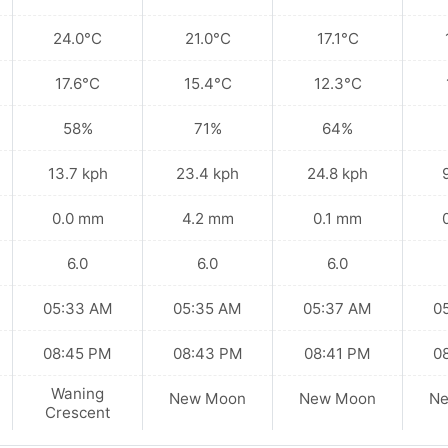
24.0°C
21.0°C
17.1°C
17.6°C
15.4°C
12.3°C
58%
71%
64%
13.7 kph
23.4 kph
24.8 kph
0.0 mm
4.2 mm
0.1 mm
6.0
6.0
6.0
05:33 AM
05:35 AM
05:37 AM
0
08:45 PM
08:43 PM
08:41 PM
0
Waning
New Moon
New Moon
N
Crescent