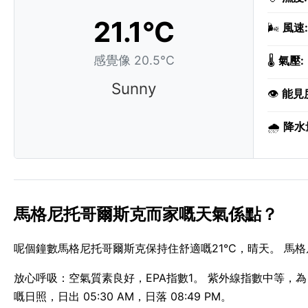
21.1°C
🌬️
風速:
感覺像 20.5°C
🌡️
氣壓:
Sunny
👁️
能見
🌧️
降水
馬格尼托哥爾斯克而家嘅天氣係點？
呢個鐘數馬格尼托哥爾斯克保持住舒適嘅21°C，晴天。 馬
放心呼吸：空氣質素良好，EPA指數1。 紫外線指數中等，為 5
嘅日照，日出 05:30 AM，日落 08:49 PM。