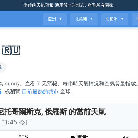
準確的天氣預報
適用於全球城市
.
查看所有國家
.
亞洲
北美洲
南極洲
▼
▼
▼
🇺
氣
為 sunny。查看 7 天預報、每小時天氣情況和空氣質量指
斯
, 或瀏覽
目前最熱的城市
全球。
尼托哥爾斯克, 俄羅斯 的當前天氣
11:45 今日
50%
☁️
雲量:
4%