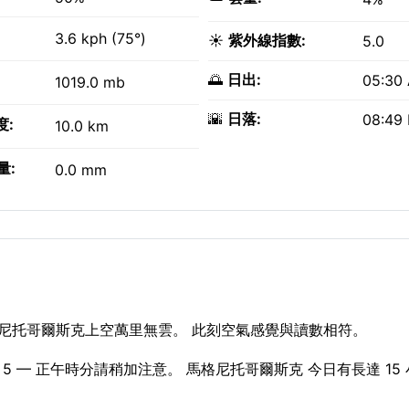
3.6 kph (75°)
☀️
紫外線指數:
5.0
🌅
日出:
05:30
1019.0 mb
🌇
日落:
08:49
度:
10.0 km
量:
0.0 mm
格尼托哥爾斯克上空萬里無雲。 此刻空氣感覺與讀數相符。
 — 正午時分請稍加注意。 馬格尼托哥爾斯克 今日有長達 15 小