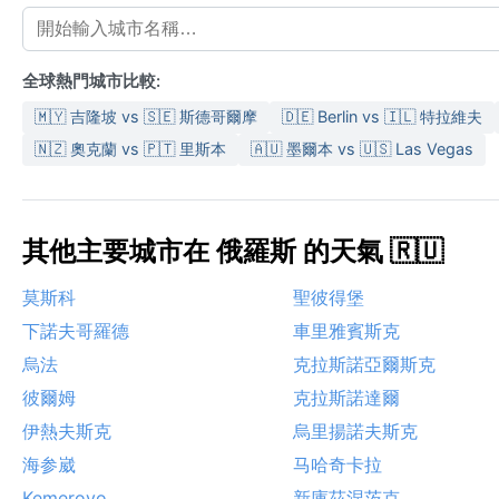
全球熱門城市比較:
🇲🇾 吉隆坡 vs 🇸🇪 斯德哥爾摩
🇩🇪 Berlin vs 🇮🇱 特拉維夫
🇳🇿 奧克蘭 vs 🇵🇹 里斯本
🇦🇺 墨爾本 vs 🇺🇸 Las Vegas
其他主要城市在 俄羅斯 的天氣 🇷🇺
莫斯科
聖彼得堡
下諾夫哥羅德
車里雅賓斯克
烏法
克拉斯諾亞爾斯克
彼爾姆
克拉斯諾達爾
伊熱夫斯克
烏里揚諾夫斯克
海参崴
马哈奇卡拉
Kemerovo
新庫茲涅茨克