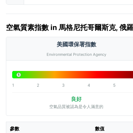
空氣質素指數 in 馬格尼托哥爾斯克, 俄羅斯 
美國環保署指數
Environmental Protection Agency
1
1
2
3
4
5
良好
空氣品質被認為是令人滿意的
參數
數值