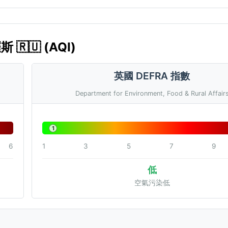
🇺 (AQI)
英國 DEFRA 指數
Department for Environment, Food & Rural Affair
1
6
1
3
5
7
9
低
空氣污染低