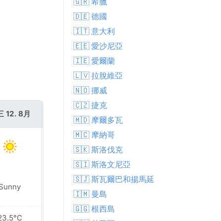
🇬🇷 希臘
🇩🇪 德國
🇮🇹 意大利
🇪🇪 愛沙尼亞
🇮🇪 愛爾蘭
🇱🇻 拉脫維亞
🇳🇴 挪威
🇨🇿 捷克
 12. 8月
週四 13. 8月
🇲🇩 摩爾多瓦
🇲🇨 摩納哥
🇸🇰 斯洛伐克
🇸🇮 斯洛文尼亞
🇸🇯 斯瓦爾巴和揚馬延
Sunny
Sunny
🇮🇲 曼島
🇬🇬 根西島
23.5°C
24.2°C