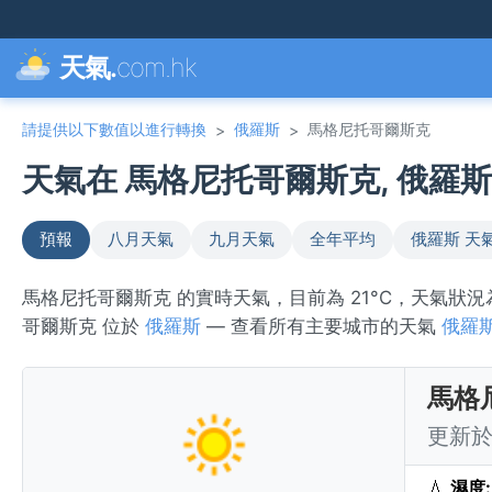
天氣.
com.hk
請提供以下數值以進行轉換
俄羅斯
馬格尼托哥爾斯克
>
>
天氣在 馬格尼托哥爾斯克, 俄羅斯 
預報
八月天氣
九月天氣
全年平均
俄羅斯 天
馬格尼托哥爾斯克 的實時天氣，目前為 21°C，天氣狀況
哥爾斯克 位於
俄羅斯
— 查看所有主要城市的天氣
俄羅
馬格
更新於 
💧
濕度: