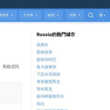
🌐
南美洲
大洋洲
歐洲
非洲
▾
▼
▼
▼
▼
Russia的熱門城市
莫斯科
聖彼得堡
新西伯利亞
數。馬格尼托
葉卡捷琳堡
下諾夫哥羅德
車里雅賓斯克
鄂木斯克
頓河畔羅斯托夫
烏法