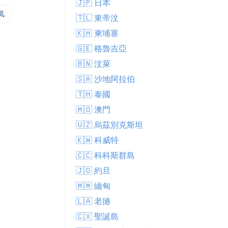
🇯🇵 日本
氣
🇹🇱 東帝汶
🇰🇭 柬埔寨
🇬🇪 格魯吉亞
🇧🇳 汶萊
🇸🇦 沙地阿拉伯
🇹🇭 泰國
🇲🇴 澳門
🇺🇿 烏茲別克斯坦
🇰🇼 科威特
🇨🇨 科科斯群島
🇯🇴 約旦
🇲🇲 緬甸
🇱🇦 老撾
🇨🇽 聖誕島