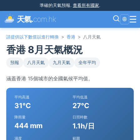
準確的天氣預報
.
查看所有國家
.
☰
天氣.
com.hk
🌐
請提供以下數值以進行轉換
>
香港
>
八月天氣
香港 8月天氣概況
預報
八月天氣
九月天氣
全年平均
涵蓋香港 15個城市的全國氣候平均值。
平均高溫
平均低溫
31°C
27°C
降雨量
日照時數
444 mm
1.1h/日
濕度
範圍