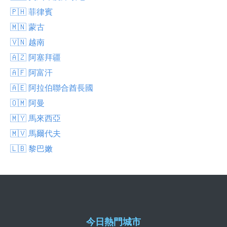
🇵🇭 菲律賓
🇲🇳 蒙古
🇻🇳 越南
🇦🇿 阿塞拜疆
🇦🇫 阿富汗
🇦🇪 阿拉伯聯合酋長國
🇴🇲 阿曼
🇲🇾 馬來西亞
🇲🇻 馬爾代夫
🇱🇧 黎巴嫩
今日熱門城市