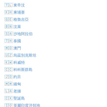
🇹🇱 東帝汶
🇰🇭 柬埔寨
🇬🇪 格魯吉亞
🇧🇳 汶萊
🇸🇦 沙地阿拉伯
🇹🇭 泰國
🇲🇴 澳門
🇺🇿 烏茲別克斯坦
🇰🇼 科威特
🇨🇨 科科斯群島
🇯🇴 約旦
🇲🇲 緬甸
🇱🇦 老撾
🇨🇽 聖誕島
🇮🇴 英屬印度洋領地