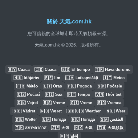
關於 天氣.com.hk
您可信賴的全球城市即時天氣預報來源。
天氣.com.hk © 2026。版權所有。
🇲🇾
🇮🇩
🇪🇸
🇹🇷
Cuaca
Cuaca
El tiempo
Hava durumu
🇭🇺
🇪🇪
🇱🇻
🇮🇹
Időjárás
Ilm
Laikapstākļi
Meteo
🇫🇷
🇱🇹
🇵🇱
🇸🇰
Météo
Oras
Pogoda
Počasie
🇨🇿
🇫🇮
🇵🇹
🇻🇳
Počasí
Sää
Tempo
Thời tiết
🇩🇰
🇷🇸
🇸🇮
🇷🇴
Vejret
Vreme
Vreme
Vremea
🇸🇪
🇳🇴
🇬🇧🇺🇸
🇳🇱
Vädret
Været
Weather
Weer
🇩🇪
🇺🇦
🇷🇺
🇸🇦
Wetter
Погода
Погода
الطقس
🇹🇭
🇯🇵
🇭🇰
🇹🇼
สภาพอากาศ
天気
天氣
天氣預報
🇰🇷
날씨