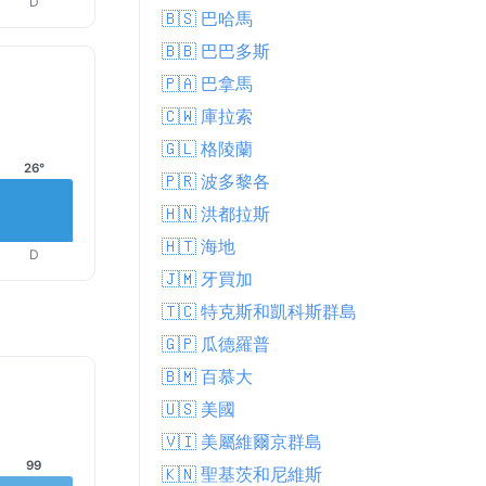
D
🇧🇸 巴哈馬
🇧🇧 巴巴多斯
🇵🇦 巴拿馬
🇨🇼 庫拉索
🇬🇱 格陵蘭
26°
🇵🇷 波多黎各
🇭🇳 洪都拉斯
🇭🇹 海地
D
🇯🇲 牙買加
🇹🇨 特克斯和凱科斯群島
🇬🇵 瓜德羅普
🇧🇲 百慕大
🇺🇸 美國
🇻🇮 美屬維爾京群島
99
🇰🇳 聖基茨和尼維斯