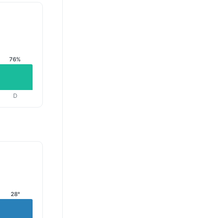
76%
D
28°