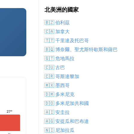
北美洲的國家
🇧🇿 伯利茲
🇨🇦 加拿大
🇹🇹 千里達及托巴哥
🇧🇶 博奈爾、聖尤斯特歇斯和薩巴
🇬🇹 危地馬拉
🇨🇺 古巴
🇨🇷 哥斯達黎加
🇲🇽 墨西哥
🇩🇲 多米尼克
🇩🇴 多米尼加共和國
🇦🇮 安圭拉
27°
🇦🇬 安提瓜和巴布達
🇳🇮 尼加拉瓜