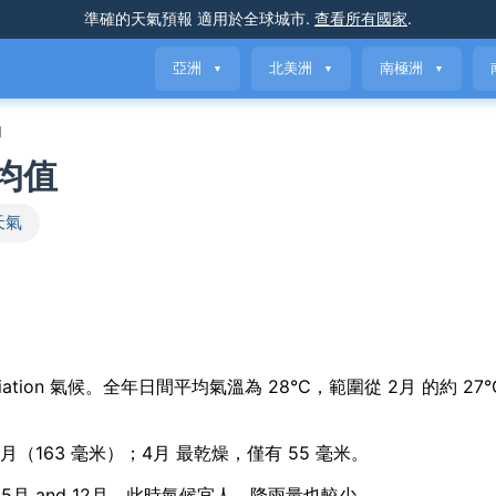
準確的天氣預報
適用於全球城市
.
查看所有國家
.
亞洲
北美洲
南極洲
▼
▼
▼
均
平均值
天氣
easonal variation 氣候。全年日間平均氣溫為 28°C，範圍從 2月 的約 27
 11月（163 毫米）；4月 最乾燥，僅有 55 毫米。
, 4月, 5月 and 12月，此時氣候宜人，降雨量也較少。