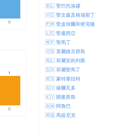
🇧🇱 聖巴托洛繆
🇻🇨 聖文森及格瑞那丁
D
🇵🇲 聖皮埃爾和密克隆
🇱🇨 聖盧西亞
🇲🇫 聖馬丁
🇻🇬 英屬維京群島
🇳🇱 荷屬安的列斯
🇸🇽 荷屬聖馬丁
1
🇲🇸 蒙特塞拉特
🇸🇻 薩爾瓦多
🇰🇾 開曼群島
🇦🇼 阿魯巴
D
🇲🇶 馬提尼克