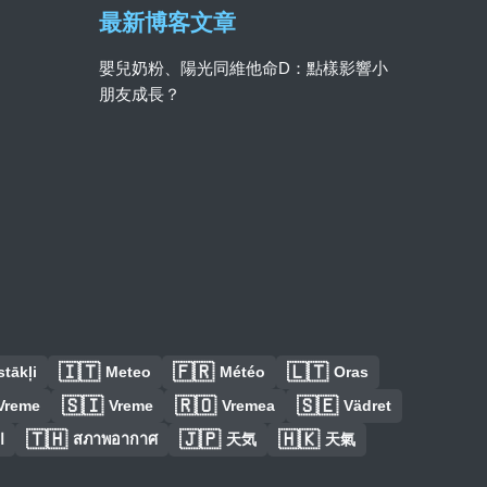
最新博客文章
嬰兒奶粉、陽光同維他命D：點樣影響小
朋友成長？
🇮🇹
🇫🇷
🇱🇹
tākļi
Meteo
Météo
Oras
🇸🇮
🇷🇴
🇸🇪
Vreme
Vreme
Vremea
Vädret
🇹🇭
🇯🇵
🇭🇰
ا
สภาพอากาศ
天気
天氣