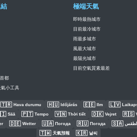
連結
極端天氣
即時最熱城市
目前最冷城市
雨最多城市
風最大城市
最陽光城市
目前空氣質素最差
首都
費天氣小工具
🇹🇷
🇭🇺
🇪🇪
🇱🇻
Hava durumu
Időjárás
Ilm
Laikaps
🇮
🇵🇹
🇻🇳
🇩🇰
🇷🇸
Sää
Tempo
Thời tiết
Vejret
🇩🇪
🇺🇦
🇷🇺
🇸🇦
er
Wetter
Погода
Погода
الطق
🇹🇼
🇰🇷
天氣預報
날씨