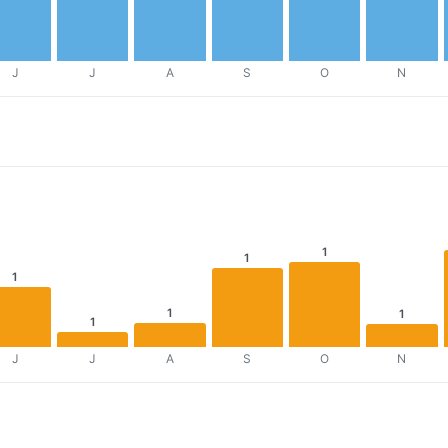
J
J
A
S
O
N
1
1
1
1
1
1
J
J
A
S
O
N