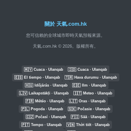
關於 天氣.com.hk
您可信賴的全球城市即時天氣預報來源。
天氣.com.hk © 2026。版權所有。
🇲🇾
🇮🇩
Cuaca · Ulanqab
Cuaca · Ulanqab
🇪🇸
🇹🇷
El tiempo · Ulanqab
Hava durumu · Ulanqab
🇭🇺
🇪🇪
Időjárás · Ulanqab
Ilm · Ulanqab
🇱🇻
🇮🇹
Laikapstākļi · Ulanqab
Meteo · Ulanqab
🇫🇷
🇱🇹
Météo · Ulanqab
Oras · Ulanqab
🇵🇱
🇸🇰
Pogoda · Ulanqab
Počasie · Ulanqab
🇨🇿
🇫🇮
Počasí · Ulanqab
Sää · Ulanqab
🇵🇹
🇻🇳
Tempo · Ulanqab
Thời tiết · Ulanqab