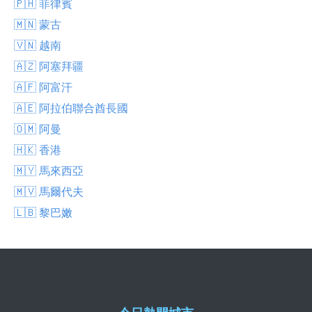
🇵🇭 菲律賓
🇲🇳 蒙古
🇻🇳 越南
🇦🇿 阿塞拜疆
🇦🇫 阿富汗
🇦🇪 阿拉伯聯合酋長國
🇴🇲 阿曼
🇭🇰 香港
🇲🇾 馬來西亞
🇲🇻 馬爾代夫
🇱🇧 黎巴嫩