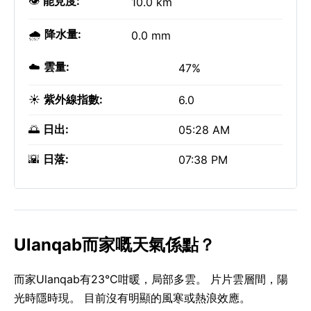
👁️
能見度:
10.0 km
🌧️
降水量:
0.0 mm
☁️
雲量:
47%
☀️
紫外線指數:
6.0
🌅
日出:
05:28 AM
🌇
日落:
07:38 PM
Ulanqab而家嘅天氣係點？
而家Ulanqab有23°C咁暖，局部多雲。 片片雲層間，陽
光時隱時現。 目前沒有明顯的風寒或熱浪效應。