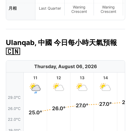
Waning
Waning
月相
Last Quarter
Crescent
Crescent
Ulanqab, 中國 今日每小時天氣預報
🇨🇳
Thursday, August 06, 2026
11
12
13
14
1
29.0°C
28.
27.0°
27.0°
26.0°
26.0°C
25.0°
22.0°C
19.0°C