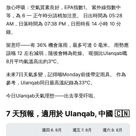
放心呼吸：空氣質素良好，EPA指數1。 紫外線指數中
等，為 6 — 正午時分請稍加注意。 日出時間為 05:28
AM，日落時間為 07:38 PM，日照時長 14 小時 10 分
鐘。
留意吓——有 36% 機會落雨，最多可達 0 毫米。 雨勢應
該喺 12 左右減弱，隨後會轉為乾燥。 呢個比Ulanqab嘅
8月平均氣溫高出約3°C。
未來7日天氣多變，記得喺Monday前後帶定雨具。 作為
參考，Ulanqab同日最高溫紀錄為33°C。
今日Ulanqab天氣理想——出去享受吓啦。
7 天預報，適用於 Ulanqab, 中國 🇨🇳
週四 6. 8月
週五 7. 8月
週六 8. 8月
週