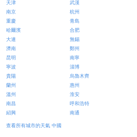
天津
武漢
南京
杭州
重慶
青島
哈爾濱
合肥
大連
無錫
濟南
鄭州
昆明
南寧
寧波
淄博
貴陽
烏魯木齊
蘭州
惠州
溫州
淮安
南昌
呼和浩特
紹興
南通
查看所有城市的天氣 中國