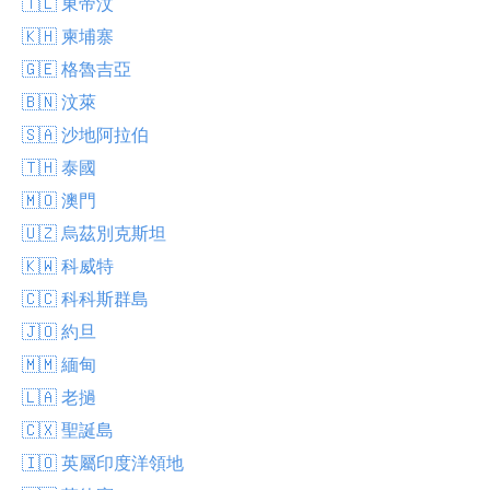
🇹🇱 東帝汶
🇰🇭 柬埔寨
🇬🇪 格魯吉亞
🇧🇳 汶萊
🇸🇦 沙地阿拉伯
🇹🇭 泰國
🇲🇴 澳門
🇺🇿 烏茲別克斯坦
🇰🇼 科威特
🇨🇨 科科斯群島
🇯🇴 約旦
🇲🇲 緬甸
🇱🇦 老撾
🇨🇽 聖誕島
🇮🇴 英屬印度洋領地