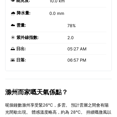
👁️
能見度:
10.0 km
🌧️
降水量:
0.0 mm
☁️
雲量:
78%
☀️
紫外線指數:
2.0
🌅
日出:
05:27 AM
🌇
日落:
06:57 PM
滁州而家嘅天氣係點？
呢個鐘數滁州享受緊26°C，多雲。 預計雲層之間會有陽
光間歇出現。 體感溫度略高，約為 28°C。 持續嘅微風以