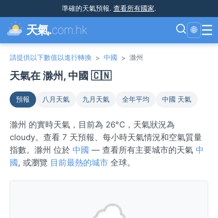
準確的天氣預報
.
查看所有國家
.
☰
天氣.
com.hk
🌐
請提供以下數值以進行轉換
中國
滁州
>
>
天氣在 滁州, 中國 🇨🇳
預報
八月天氣
九月天氣
全年平均
中國 天氣
滁州 的實時天氣，目前為 26°C，天氣狀況為
cloudy。查看 7 天預報、每小時天氣情況和空氣質量
指數。滁州 位於
中國
— 查看所有主要城市的天氣
中
國
, 或瀏覽
目前最熱的城市
全球。