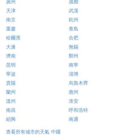
廣州
成都
天津
武漢
南京
杭州
重慶
青島
哈爾濱
合肥
大連
無錫
濟南
鄭州
昆明
南寧
寧波
淄博
貴陽
烏魯木齊
蘭州
惠州
溫州
淮安
南昌
呼和浩特
紹興
南通
查看所有城市的天氣 中國