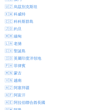
🇺🇿 烏茲別克斯坦
🇰🇼 科威特
🇨🇨 科科斯群島
🇯🇴 約旦
🇲🇲 緬甸
🇱🇦 老撾
🇨🇽 聖誕島
🇮🇴 英屬印度洋領地
🇵🇭 菲律賓
🇲🇳 蒙古
🇻🇳 越南
🇦🇿 阿塞拜疆
🇦🇫 阿富汗
🇦🇪 阿拉伯聯合酋長國
🇴🇲 阿曼