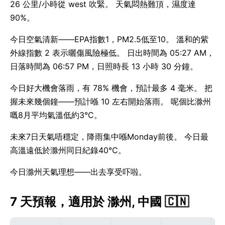
26 公里/小時從 west 吹緊。 天氣悶熱難頂，濕度達
90%。
今日空氣清新——EPA指數1，PM2.5低至10。 溫和的紫
外線指數 2 表示曬傷風險極低。 日出時間為 05:27 AM，
日落時間為 06:57 PM，日照時長 13 小時 30 分鐘。
今日好大機會落雨，有 78% 機會，預計最多 4 毫米。 把
握未來幾個鐘——預計喺 10 左右開始落雨。 呢個比滁州
嘅8月平均氣溫低約3°C。
未來7日天氣唔穩定，降雨集中喺Monday前後。 今日最
高溫遠低於滁州同日紀錄40°C。
今日滁州天氣理想——出去享受吓啦。
7 天預報，適用於 滁州, 中國 🇨🇳