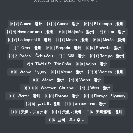
天氣.com.hk © 2026。版權所有。
🇲🇾
🇮🇩
🇪🇸
Cuaca · 滁州
Cuaca · 滁州
El tiempo · 滁州
🇹🇷
🇭🇺
🇪🇪
Hava durumu · 滁州
Időjárás · 滁州
Ilm · 滁州
🇱🇻
🇮🇹
🇫🇷
Laikapstākļi · 滁州
Meteo · 滁州
Météo · 滁州
🇱🇹
🇵🇱
🇸🇰
Oras · 滁州
Pogoda · 滁州
Počasie · 滁州
🇨🇿
🇫🇮
🇵🇹
Počasí · Čchu-čou
Sää · 滁州
Tempo · 滁州
🇻🇳
🇩🇰
Thời tiết · Trừ Châu
Vejret · 滁州
🇷🇸
🇸🇮
🇷🇴
Vreme · Чуџоу
Vreme · 滁州
Vremea · 滁州
🇸🇪
🇳🇴
Vädret · 滁州
Været · 滁州
🇬🇧🇺🇸
🇳🇱
Weather · Chuzhou
Weer · 滁州
🇩🇪
🇺🇦
🇷🇺
Wetter · 滁州
Погода · 滁州
Погода · Чучжоу
🇸🇦
🇹🇭
الطقس · 滁州
สภาพอากาศ · 滁州
🇯🇵
🇭🇰
🇹🇼
天気 · ジョ州市
天氣 · 滁州
天氣預報 · 滁州
🇰🇷
날씨 · 추저우 시