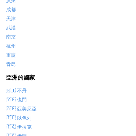
廣州
成都
天津
武漢
南京
杭州
重慶
青島
亞洲的國家
🇧🇹 不丹
🇾🇪 也門
🇦🇲 亞美尼亞
🇮🇱 以色列
🇮🇶 伊拉克
🇮🇷 伊朗