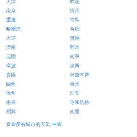
天津
武漢
南京
杭州
重慶
青島
哈爾濱
合肥
大連
無錫
濟南
鄭州
昆明
南寧
寧波
淄博
貴陽
烏魯木齊
蘭州
惠州
溫州
淮安
南昌
呼和浩特
紹興
南通
查看所有城市的天氣 中國