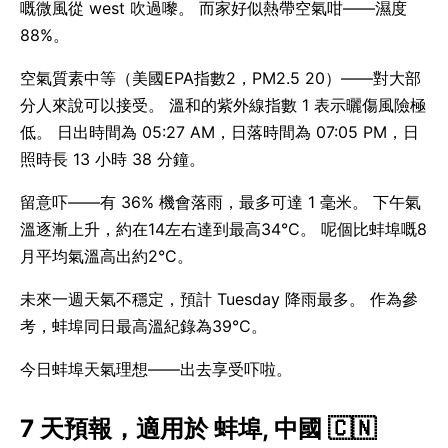
嘅微風從 west 吹過嚟。 而家好似熱帶空氣咁——濕度
88%。
空氣質素中等（美國EPA指數2，PM2.5 20）——對大部
分人來說可以接受。 溫和的紫外線指數 1 表示曬傷風險極
低。 日出時間為 05:27 AM，日落時間為 07:05 PM，日
照時長 13 小時 38 分鐘。
留意吓——有 36% 機會落雨，最多可達 1 毫米。 下午氣
溫逐漸上升，約在14左右達到最高34°C。 呢個比蚌埠嘅8
月平均氣溫高出約2°C。
未來一週天氣不穩定，預計 Tuesday 降雨最多。 作為參
考，蚌埠同日最高溫紀錄為39°C。
今日蚌埠天氣理想——出去享受吓啦。
7 天預報，適用於 蚌埠, 中國 🇨🇳