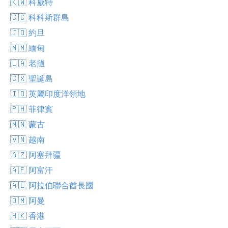
🇰🇼 科威特
🇨🇨 科科斯群島
🇯🇴 約旦
🇲🇲 緬甸
🇱🇦 老撾
🇨🇽 聖誕島
🇮🇴 英屬印度洋領地
🇵🇭 菲律賓
🇲🇳 蒙古
🇻🇳 越南
🇦🇿 阿塞拜疆
🇦🇫 阿富汗
🇦🇪 阿拉伯聯合酋長國
🇴🇲 阿曼
🇭🇰 香港