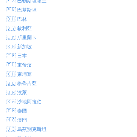
🇵🇸 巴勒斯坦領土
🇵🇰 巴基斯坦
🇧🇭 巴林
🇸🇾 敘利亞
🇱🇰 斯里蘭卡
🇸🇬 新加坡
🇯🇵 日本
🇹🇱 東帝汶
🇰🇭 柬埔寨
🇬🇪 格魯吉亞
🇧🇳 汶萊
🇸🇦 沙地阿拉伯
🇹🇭 泰國
🇲🇴 澳門
🇺🇿 烏茲別克斯坦