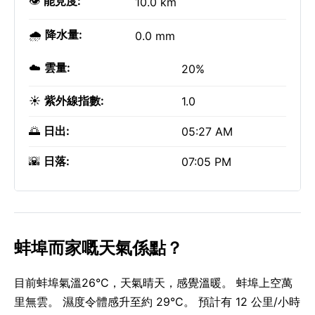
👁️
能見度:
10.0 km
🌧️
降水量:
0.0 mm
☁️
雲量:
20%
☀️
紫外線指數:
1.0
🌅
日出:
05:27 AM
🌇
日落:
07:05 PM
蚌埠而家嘅天氣係點？
目前蚌埠氣溫26°C，天氣晴天，感覺溫暖。 蚌埠上空萬
里無雲。 濕度令體感升至約 29°C。 預計有 12 公里/小時