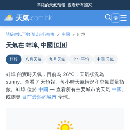
準確的天氣預報
.
查看所有國家
.
☰
天氣.
com.hk
🌐
請提供以下數值以進行轉換
中國
蚌埠
>
>
天氣在 蚌埠, 中國 🇨🇳
預報
八月天氣
九月天氣
全年平均
中國 天氣
蚌埠 的實時天氣，目前為 26°C，天氣狀況為
sunny。查看 7 天預報、每小時天氣情況和空氣質量指
數。蚌埠 位於
中國
— 查看所有主要城市的天氣
中國
,
或瀏覽
目前最熱的城市
全球。